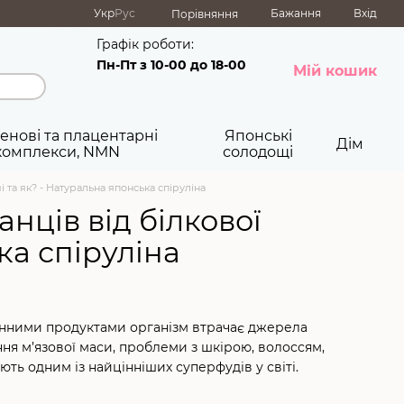
Укр
Рус
Бажання
Вхід
Порівняння
Графік роботи:
Пн-Пт з 10-00 до 18-00
Мій кошик
енові та плацентарні
Японські
Дім
комплекси, NMN
солодощі
 та як? - Натуральна японська спіруліна
нців від білкової
ка спіруліна
аринними продуктами організм втрачає джерела
ння м’язової маси, проблеми з шкірою, волоссям,
ть одним із найцінніших суперфудів у світі.