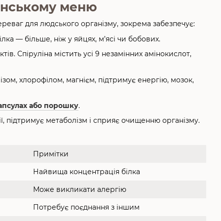
ганському меню
ереваг для людського організму, зокрема забезпечує:
ка — більше, ніж у яйцях, м’ясі чи бобових.
в. Спіруліна містить усі 9 незамінних амінокислот,
лізом, хлорофілом, магнієм, підтримує енергію, мозок,
капсулах або порошку
.
ції, підтримує метаболізм і сприяє очищенню організму.
Примітки
Найвища концентрація білка
Може викликати алергію
Потребує поєднання з іншим