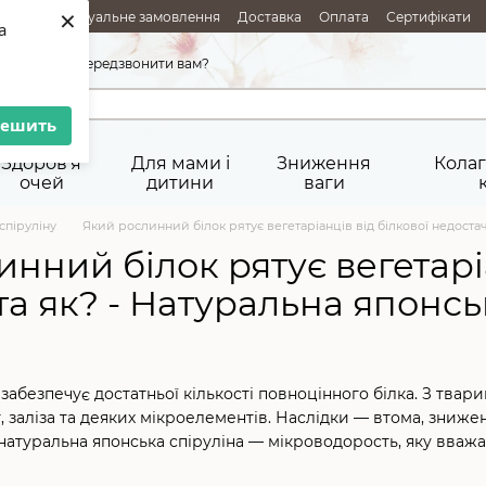
×
АЖІ
Індивідуальне замовлення
Доставка
Оплата
Сертифікати
a
ня товарів
Публічна оферта
45-92-29
Передзвонити вам?
решить
Здоров'я
Для мами і
Зниження
Колаг
очей
дитини
ваги
спіруліну
Який рослинний білок рятує вегетаріанців від білкової недостачі
нний білок рятує вегетаріа
та як? - Натуральна японсь
е забезпечує достатньої кількості повноцінного білка. З тв
, заліза та деяких мікроелементів. Наслідки — втома, зниже
натуральна японська спіруліна — мікроводорость, яку вважаю