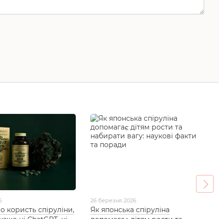
6
26 березня 2026
о користь спіруліни,
Як японська спіруліна