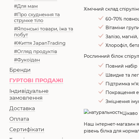
#Для мам
Хімічний склад спірулін
#Про схуднення та
60–70% повноц
струнке тіло
Вітаміни групи
#Японські товари, їжа та
побут
Залізо, магній,
#Життя JapanTrading
Хлорофіл, бет
#Огляд продуктів
Рослинний білок спірулі
#Фукоїдан
Повний набір 
Бренди
Швидке та лег
ГУРТОВІ ПРОДАЖІ
Підтримка м’я
Індивідуальне
Покращення ен
замовлення
Зміцнення імун
Доставка
Цікаво
Оплата
Наш інтернет-магазин я
Сертифікати
рівень білка для нормал