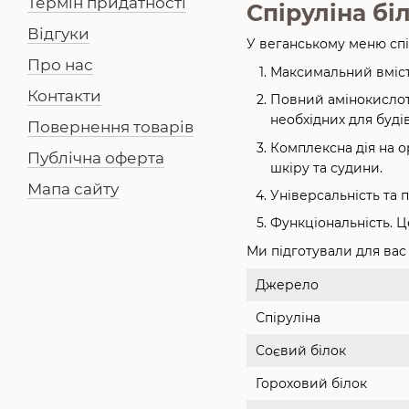
Термін придатності
Спіруліна б
Відгуки
У веганському меню спі
Про нас
Максимальний вміст 
Контакти
Повний амінокислотн
необхідних для буді
Повернення товарів
Комплексна дія на ор
Публічна оферта
шкіру та судини.
Мапа сайту
Універсальність та
Функціональність. Це
Ми підготували для вас
Джерело
Спіруліна
Соєвий білок
Гороховий білок