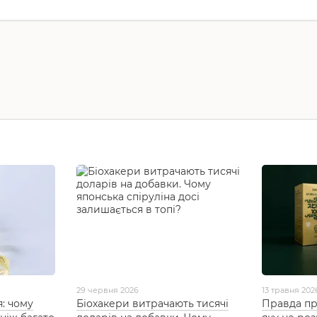
29 червня 2026
13 травня 202
я: чому
Біохакери витрачають тисячі
Правда пр