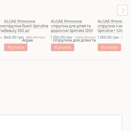
ALGAE Японська
ALGAE Японська
ALGAE Японська
ном
спіруліна бьюті Spirulina
спіруліна для дітей та
спіруліна з жень
ina
Beauty 550 шт
дорослих Spimate 1200
Spirulina + Ginsen
in
шт
шт
рн
845.00 грн
985.00 грн
1 250.00 грн
1 650.00 грн
1 250.00 грн
1 650
Купити
Купити
Купити