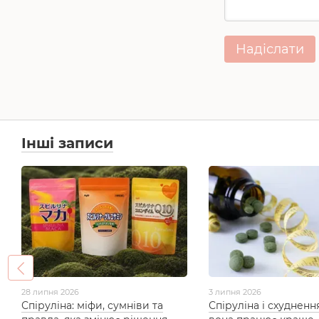
Надіслати
Інші записи
28 липня 2026
3 липня 2026
Спіруліна: міфи, сумніви та
Спіруліна і схудненн