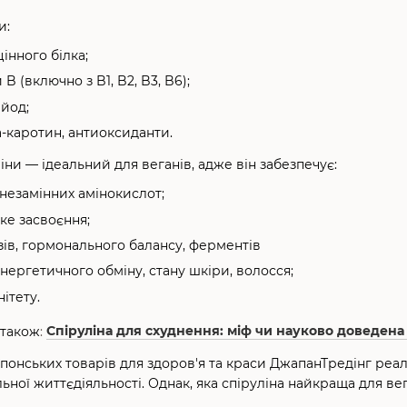
и:
інного білка;
 B (включно з B1, B2, B3, B6);
 йод;
а-каротин, антиоксиданти.
ни — ідеальний для веганів, адже він забезпечує:
незамінних амінокислот;
ке засвоєння;
зів, гормонального балансу, ферментів
ергетичного обміну, стану шкіри, волосся;
ітету.
 також
:
Спіруліна для схуднення: міф чи науково доведена 
понських товарів для здоров'я та краси ДжапанТредінг реал
ьної життєдіяльності. Однак, яка спіруліна найкраща для вег