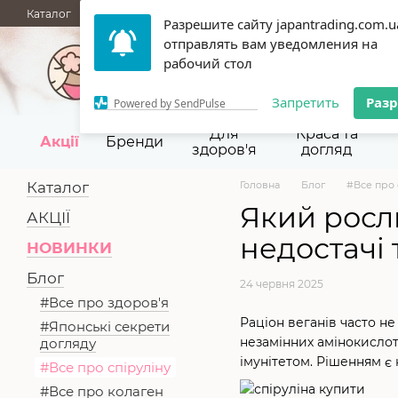
Перейти до основного контенту
Каталог
АКЦІЇ
НОВИНКИ
Блог
Бренди
ГУРТОВІ ПРОД
Разрешите сайту japantrading.com.u
Термін придатності
Відгуки
Про нас
Контакти
Повернен
отправлять вам уведомления на
067 945-92-29,
093 9
рабочий стол
Запретить
Раз
Powered by SendPulse
Для
Краса та
Акції
Бренди
здоров'я
догляд
Каталог
Головна
Блог
#Все про 
Який росли
АКЦІЇ
недостачі 
НОВИНКИ
Блог
24 червня 2025
#Все про здоров'я
Раціон веганів часто н
#Японські секрети
незамінних амінокислот
догляду
імунітетом. Рішенням є 
#Все про спіруліну
#Все про колаген