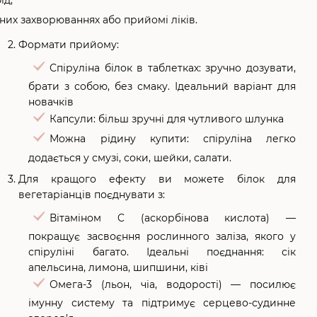
чних захворюваннях або прийомі ліків.
Формати прийому:
Спіруліна білок в таблетках: зручно дозувати,
брати з собою, без смаку. Ідеальний варіант для
новачків
Капсули: більш зручні для чутливого шлунка
Можна рідину купити: спіруліна легко
додається у смузі, соки, шейки, салати.
Для кращого ефекту ви можете білок для
вегетаріанців поєднувати з:
Вітаміном C (аскорбінова кислота) —
покращує засвоєння рослинного заліза, якого у
спіруліні багато. Ідеальні поєднання: сік
апельсина, лимона, шипшини, ківі
Омега-3 (льон, чіа, водорості) — посилює
імунну систему та підтримує серцево-судинне