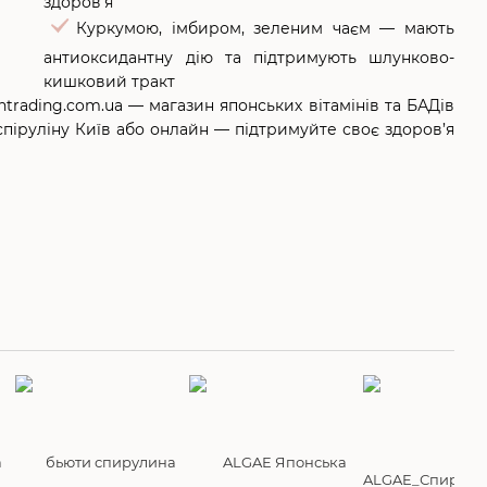
здоров’я
Куркумою, імбиром, зеленим чаєм — мають
антиоксидантну дію та підтримують шлунково-
кишковий тракт
antrading.com.ua — магазин японських вітамінів та БАДів
спіруліну Київ або онлайн — підтримуйте своє здоров’я