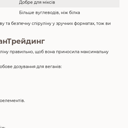
Добре для міксів
Більше вуглеводів, ніж білка
ву та безпечну спіруліну у зручних форматах, тож ви
панТрейдинг
уліну правильно, щоб вона приносила максимальну
добове дозування для веганів:
оелементів.
ід;