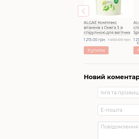
ALGAE Комплекс
AL
вітамінів з Омега 3 зі
сп
спіруліною для вагітних
Sp
та годуючих 1200шт
шт
1 215.00 грн
1 450.00 грн
1 
Купити
Новий комента