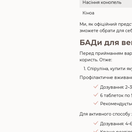
Насіння конопель
Кіноа
Ми, як офіційний предст
зможете обрати для се
БАДи для вег
Перед прийманням варт
користь. Отже:
Спіруліна, купити як
Профілактичне вживанн
Дозування: 2–3
6 таблеток по 
Рекомендуєтьс
Для активного способу 
Дозування: 4–6
Краще розділя