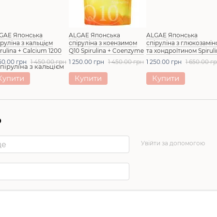
GAE Японська
ALGAE Японська
ALGAE Японська
іруліна з кальцієм
спіруліна з коензимом
спіруліна з глюкозамі
irulina + Calcium 1200
Q10 Spirulina + Coenzyme
та хондроїтином Spirul
Q10 1200 шт
Glucosamine Chondroit
250.00 грн
1 450.00 грн
1 250.00 грн
1 450.00 грн
1 250.00 грн
1 650.00 г
1200 шт
Купити
Купити
Купити
р
Увійти за допомогою