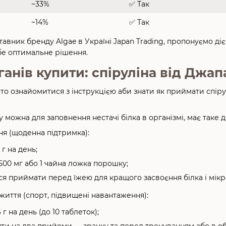
~33%
✅ Так
~14%
✅ Так
авник бренду Algae в Україні Japan Trading, пропонуємо діє
бе оптимальне рішення.
анів купити: спіруліна від Джа
о ознайомитися з інструкцією аби знати як приймати спір
у можна для заповнення нестачі білка в організмі, має таке 
я (щоденна підтримка):
 г на день;
500 мг або 1 чайна ложка порошку;
я приймати перед їжею для кращого засвоєння білка і мікр
життя (спорт, підвищені навантаження):
 г на день (до 10 таблеток);
ти на два прийоми — зранку та перед тренуванням або в об