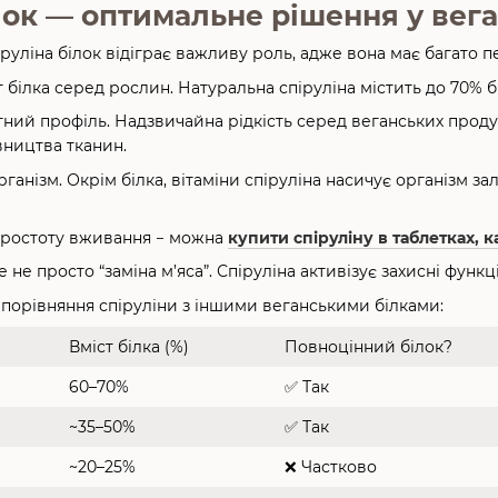
ілок — оптимальне рішення у ве
руліна білок відіграє важливу роль, адже вона має багато п
білка серед рослин. Натуральна спіруліна містить до 70% біл
ий профіль. Надзвичайна рідкість серед веганських продукті
вництва тканин.
ганізм. Окрім білка, вітаміни спіруліна насичує організм за
 простоту вживання − можна
купити спіруліну в таблетках, 
 не просто “заміна м’яса”. Спіруліна активізує захисні функ
 порівняння спіруліни з іншими веганськими білками:
Вміст білка (%)
Повноцінний білок?
60–70%
✅ Так
~35–50%
✅ Так
~20–25%
❌ Частково