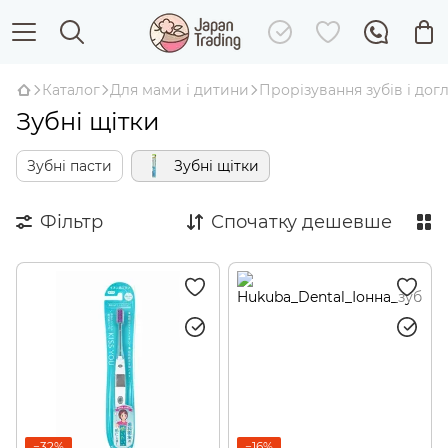
Каталог
Для мами і дитини
Прорізування зубів і до
Зубні щітки
Зубні пасти
Зубні щітки
Фільтр
Спочатку дешевше
−32%
−16%