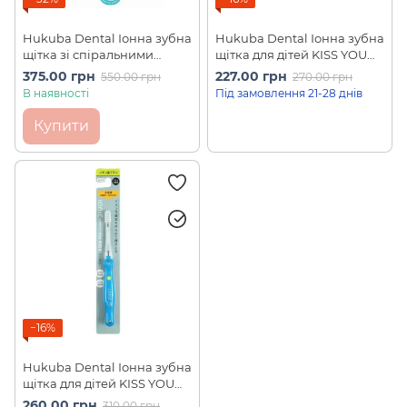
Hukuba Dental Іонна зубна
Hukuba Dental Іонна зубна
щітка зі спіральними
щітка для дітей KISS YOU
щітинами KISS YOU Ultra-
Ion Toothbrush Child
375.00 грн
227.00 грн
550.00 грн
270.00 грн
Fine Slim Spiral (1 шт,
Regular (1 шт)
В наявності
Під замовлення 21-28 днів
середня жорсткість)
Купити
−16%
Hukuba Dental Іонна зубна
щітка для дітей KISS YOU
Ionic Normal for Kids (1 шт)
260.00 грн
310.00 грн