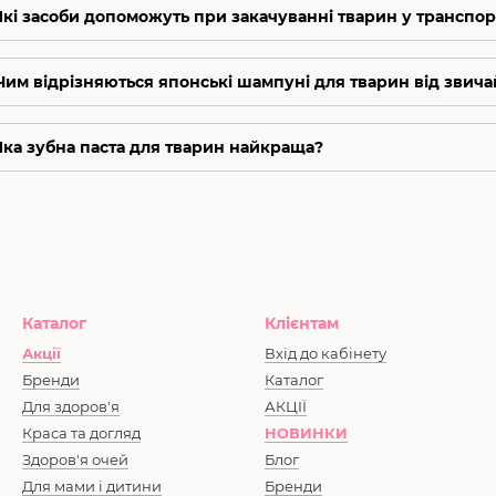
 Які засоби допоможуть при закачуванні тварин у транспор
 Чим відрізняються японські шампуні для тварин від звич
 Яка зубна паста для тварин найкраща?
Каталог
Клієнтам
Акції
Вхід до кабінету
Бренди
Каталог
Для здоров'я
АКЦІЇ
Краса та догляд
НОВИНКИ
Здоров'я очей
Блог
Для мами і дитини
Бренди