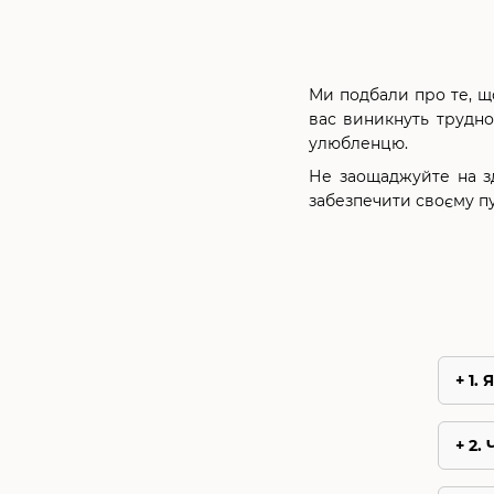
Ми подбали про те, щ
вас виникнуть трудно
улюбленцю.
Не заощаджуйте на зд
забезпечити своєму пу
1. 
2.