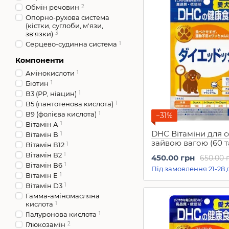
Обмін речовин
2
Опорно-рухова система
(кістки, суглоби, м'язи,
зв'язки)
3
Серцево-судинна система
1
Компоненти
Амінокислоти
1
Біотин
1
В3 (РР, ніацин)
1
В5 (пантотенова кислота)
1
В9 (фолієва кислота)
1
−31%
Вітамін А
1
DHC Вітаміни для с
Вітамін В
1
зайвою вагою (60 т
Вітамін В12
1
Вітамін В2
1
450.00 грн
650.00 
Вітамін В6
1
Під замовлення 21-28 
Вітамін Е
1
Вітамін D3
1
Гамма-аміномасляна
кислота
1
Гіалуронова кислота
1
Глюкозамін
2