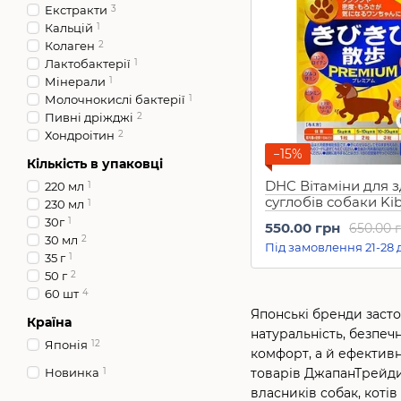
Екстракти
3
Кальцій
1
Колаген
2
Лактобактерії
1
Мінерали
1
Молочнокислі бактерії
1
Пивні дріжджі
2
Хондроітин
2
−15%
Кількість в упаковці
DHC Вітаміни для з
220 мл
1
суглобів собаки Kib
230 мл
1
Sanpo Premium (60
30г
1
550.00 грн
650.00 
30 мл
2
Під замовлення 21-28 
35 г
1
50 г
2
60 шт
4
Японські бренди засто
Країна
натуральність, безпе
Японія
12
комфорт, а й ефективн
Новинка
1
товарів ДжапанТрейди
власників собак, котів