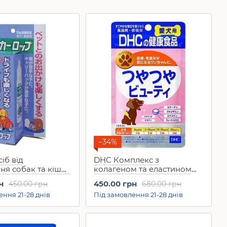
−34%
іб від
DHC Комплекс з
ня собак та кішок
колагеном та еластином
 Caroppu (30 мл)
для красивої шерсті у
н
450.00 грн
450.00 грн
680.00 грн
собаки Glossy Beauty Dog
ення 21-28 днів
Під замовлення 21-28 днів
(60 таб)