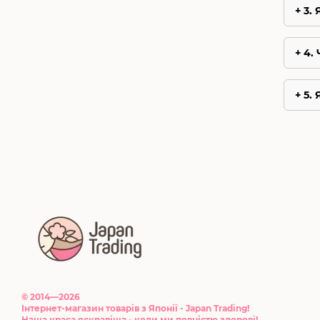
3.
4.
5.
© 2014—2026
Інтернет-магазин товарів з Японії - Japan Trading!
Наша краса яскравіша - коли ми повністю здорові!