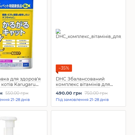
−35%
вка для здоров'я
DHC Збалансований
у котів Karugaru
комплекс вітамінів для
собак Perfect Vitamin (60
н
490.00 грн
550.00 грн
750.00 грн
таб)
ення 21-28 днів
Під замовлення 21-28 днів