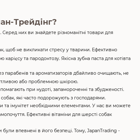
пан-Трейдінг?
 Серед них ви знайдете різноманітні товари для
ак, щоб не викликати стресу у тварини. Ефективно
 карієсу та пародонтозу. Якісна зубна паста для котівта
ез парабенів та ароматизаторів дбайливо очищають, не
 чутливою або проблемною шкірою.
помагають при нудоті, запамороченні та збудженості.
собак, які часто подорожують з господарями.
би та імунітет необхідними елементами. У нас ви можете
амопочуття. Ефективні вітаміни для шерсті собак
були впевнені в його безпеці. Тому, JapanTrading -