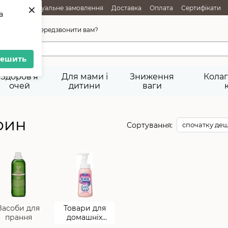
×
АЖІ
Індивідуальне замовлення
Доставка
Оплата
Сертифікати
a
ня товарів
Публічна оферта
45-92-29
Передзвонити вам?
решить
Здоров'я
Для мами і
Зниження
Колаг
очей
дитини
ваги
рин
Сортування:
спочатку де
Засоби для
Товари для
прання
домашніх
тварин