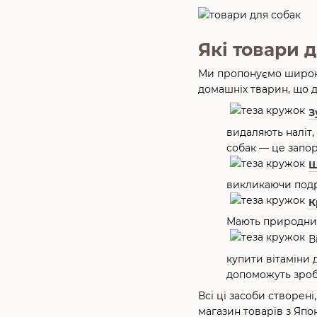
Які товари 
Ми пропонуємо широкий
домашніх тварин, що д
З
видаляють наліт,
собак — це запор
Ш
викликаючи подр
К
Мають природний 
В
купити вітаміни 
допоможуть зроби
Всі ці засоби створен
магазин товарів з Япо