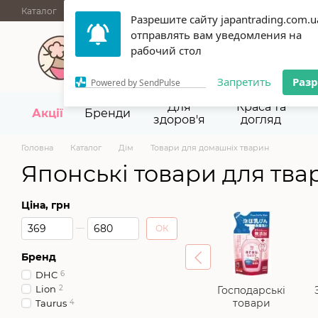
Перейти до основного контенту
Каталог
АКЦІЇ
НОВИНКИ
Блог
Бренди
ГУРТОВІ ПРОД
Разрешите сайту japantrading.com.u
Термін придатності
Відгуки
Про нас
Контакти
Повернен
отправлять вам уведомления на
067 945-92-29,
093 9
рабочий стол
Запретить
Раз
Powered by SendPulse
Для
Краса та
Акції
Бренди
здоров'я
догляд
Головна
Каталог
Дім
Товари для домашніх тварин
Японські товари для тва
Ціна, грн
Від Ціна, грн
До Ціна, грн
ОК
Бренд
DHC
6
Lion
2
Господарські
товари
Taurus
4