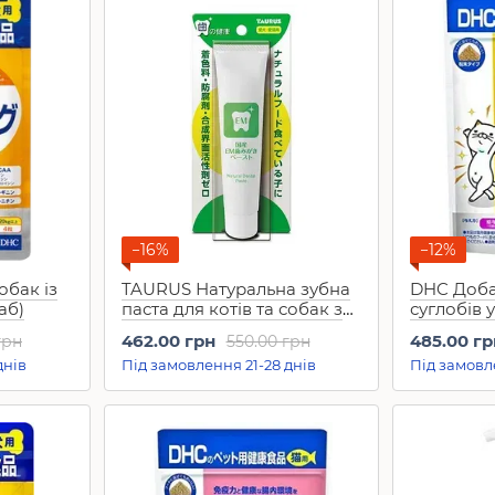
−16%
−12%
обак із
TAURUS Натуральна зубна
DHC Доба
аб)
паста для котів та собак з
суглобів 
молочнокислими
Cat (50 г)
462.00 грн
485.00 гр
грн
550.00 грн
бактеріями Natural Dental
днів
Під замовлення 21-28 днів
Під замовл
Paste 35 г