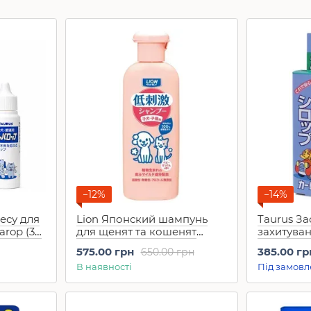
−12%
−14%
ресу для
Lion Японский шампунь
Taurus Зас
arop (30
для щенят та кошенят
захитуван
гіпоалергенний (220 мл)
"Кароппу"
575.00 грн
385.00 гр
650.00 грн
В наявності
Під замовл