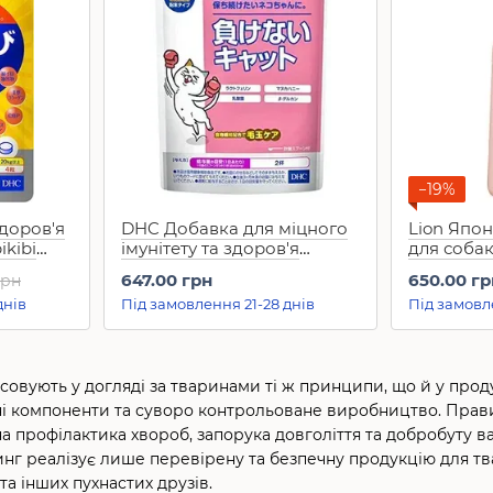
−19%
доров'я
DHC Добавка для міцного
Lion Япо
ikibi
імунітету та здоров'я
для собак 
 таб)
кишечника у котів Kokusai
647.00 грн
650.00 гр
грн
Cat (50 г)
днів
Під замовлення 21-28 днів
Під замовл
совують у догляді за тваринами ті ж принципи, що й у проду
чні компоненти та суворо контрольоване виробництво. Пра
а профілактика хвороб, запорука довголіття та добробуту 
нг реалізує лише перевірену та безпечну продукцію для тв
 та інших пухнастих друзів.