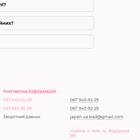
ті?
айних?
Контактна інформація
067 945-92-29
067 945-92-29
093 945-92-29
067 945-92-29
japan.ua.bad@gmail.com
Зворотний дзвінок
Україна, м. Київ, пр. Відрадний
95г