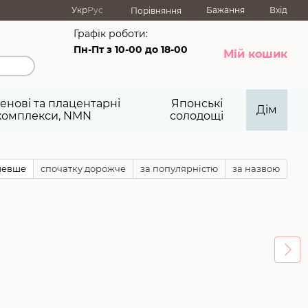
Укр
Рус
Бажання
Вхід
Порівняння
Графік роботи:
Пн-Пт з 10-00 до 18-00
Мій кошик
енові та плацентарні
Японські
Дім
комплекси, NMN
солодощі
шевше
спочатку дорожче
за популярністю
за назвою