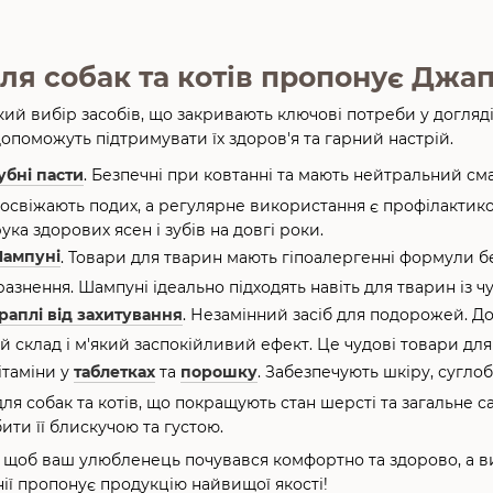
для собак та котів пропонує Джа
 вибір засобів, що закривають ключові потреби у догляді.
опоможуть підтримувати їх здоров'я та гарний настрій.
убні пасти
. Безпечні при ковтанні та мають нейтральний см
 освіжають подих, а регулярне використання є профілактикою
ука здорових ясен і зубів на довгі роки.
ампуні
. Товари для тварин мають гіпоалергенні формули б
азнення. Шампуні ідеально підходять навіть для тварин із
раплі від захитування
. Незамінний засіб для подорожей. До
склад і м'який заспокійливий ефект. Це чудові товари для 
ітаміни у
таблетках
та
порошку
. Забезпечують шкіру, сугло
для собак та котів, що покращують стан шерсті та загальне с
ти її блискучою та густою.
і, щоб ваш улюбленець почувався комфортно та здорово, а ви 
нії пропонує продукцію найвищої якості!