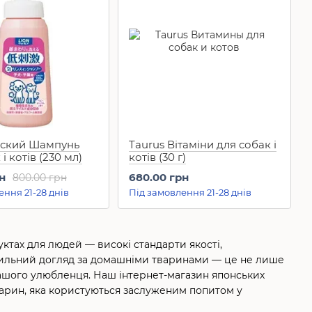
нский Шампунь
Taurus Вітаміни для собак і
і котів (230 мл)
котів (30 г)
н
680.00 грн
800.00 грн
ення 21-28 днів
Під замовлення 21-28 днів
ктах для людей — високі стандарти якості,
вильний догляд за домашніми тваринами — це не лише
вашого улюбленця. Наш інтернет-магазин японських
арин, яка користуються заслуженим попитом у