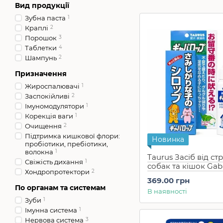
Вид продукції
Зубна паста
1
Краплі
2
Порошок
3
Таблетки
4
Шампунь
2
Призначення
Жироспалювачі
1
Заспокійливі
2
Імуномодулятори
1
Корекція ваги
1
Очищення
2
Підтримка кишкової флори:
Новинка
пробіотики, пребіотики,
волокна
1
Taurus Засіб від ст
Свіжість дихання
1
собак та кішок Gab
Хондропротектори
2
мл)
369.00 грн
По органам та системам
В наявності
Зуби
1
Імунна система
1
Нервова система
3