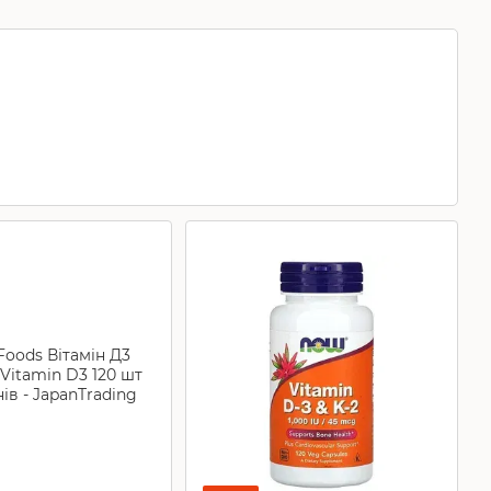
комплекси,
NMN