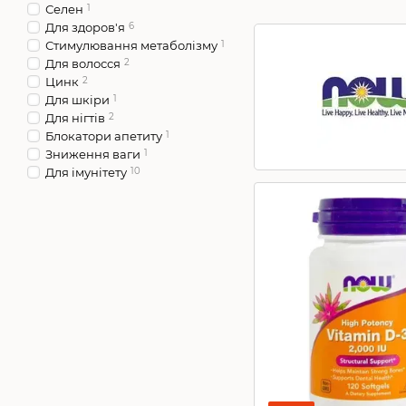
Селен
1
Для здоров'я
6
Стимулювання метаболізму
1
Для волосся
2
Цинк
2
Для шкіри
1
Для нігтів
2
Блокатори апетиту
1
Зниження ваги
1
Для імунітету
10
За симптомами
4
Для кісток і суглобів
7
Для серця
5
Компоненти
1
Травні ферменти
1
Вітаміни та мінерали
4
Антиоксиданти
1
Вітаміни від стресу
3
Від хронічної втоми
3
Амінокислоти
1
Жирні кислоти
3
Вітаміни при застуді
4