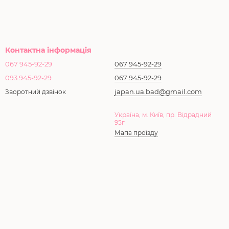
Контактна інформація
067 945-92-29
067 945-92-29
093 945-92-29
067 945-92-29
japan.ua.bad@gmail.com
Зворотний дзвінок
Україна, м. Київ, пр. Відрадний
95г
Мапа проїзду