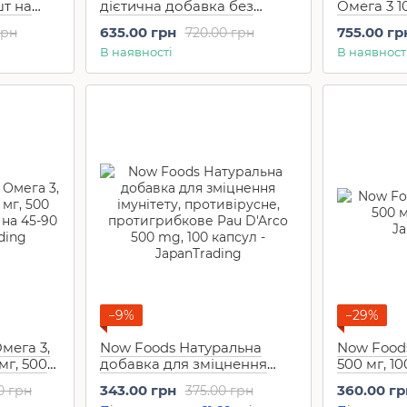
шт на
дієтична добавка без
Омега 3 1
дріждів Selenium Yeast free
120 DHA (
635.00 грн
755.00 гр
грн
720.00 грн
(180 шт на 180 днів)
В наявності
В наявност
−9%
−29%
мега 3,
Now Foods Натуральна
Now Foods
мг, 500
добавка для зміцнення
500 мг, 1
т на 45-
імунітету, противірусне,
343.00 грн
360.00 гр
0 грн
375.00 грн
протигрибкове Pau D'Arco