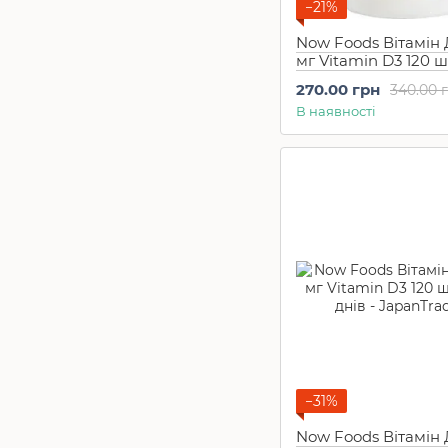
Для підтримки чоловічого
−21%
здоров'я
2
Для підвищення потенції
1
Now Foods Вітамін 
Для підтримки жіночого
мг Vitamin D3 120 ш
здоров'я
1
днів
270.00 грн
340.00 
Для кишечника
2
В наявності
Омега-3
3
Трави
2
Для сечового міхура
1
Для печінки
3
Для підшлункової залози
1
Лецитин
1
Для зниження, нормалізації
кров'яного тиску
1
Для зниження цукру в
крові
2
Для зниження холестерину в
крові
1
При алергіях,
непереносимості
1
При хворобах сечостатевої
системи
2
−31%
Препарати при бронхіті
1
Для нирок
2
Now Foods Вітамін 