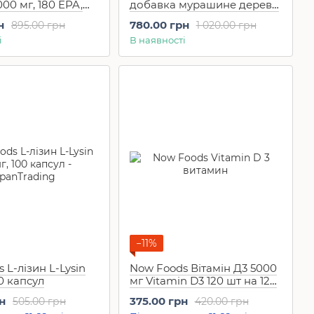
000 мг, 180 EPA,
добавка мурашине дерево
200 шт на 50 днів)
для зміцнення імунітету,
н
780.00 грн
895.00 грн
1 020.00 грн
противірусне,
і
В наявності
протигрибкове Pau D'Arco
500 mg, 250 капсул
−11%
 L-лізин L-Lysin
Now Foods Вітамін Д3 5000
00 капсул
мг Vitamin D3 120 шт на 120
днів
н
375.00 грн
505.00 грн
420.00 грн