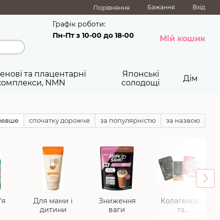
Бажання
Вхід
Порівняння
Графік роботи:
Пн-Пт з 10-00 до 18-00
Мій кошик
енові та плацентарні
Японські
Дім
комплекси, NMN
солодощі
шевше
спочатку дорожче
за популярністю
за назвою
'я
Для мами і
Зниження
Колагенові
дитини
ваги
та
плацентарні