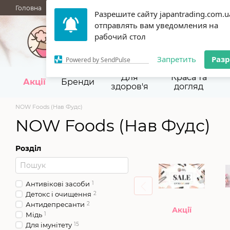
Перейти до основного контенту
Укр
Рус
Головна
Разрешите сайту japantrading.com.u
отправлять вам уведомления на
067 945-92-29,
093 9
рабочий стол
Запретить
Раз
Powered by SendPulse
Для
Краса та
Акції
Бренди
здоров'я
догляд
NOW Foods (Нав Фудс)
NOW Foods (Нав Фудс)
Розділ
Антивікові засоби
1
Детокс і очищення
2
Антидепресанти
2
Акції
Мідь
1
Для імунітету
15