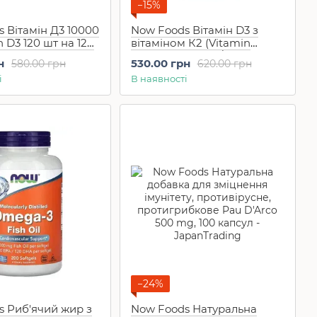
−15%
 Вітамін Д3 10000
Now Foods Вітамін D3 з
n D3 120 шт на 120
вітаміном К2 (Vitamin
D3&K2) 1000 МО/45 мкг (120
н
530.00 грн
580.00 грн
620.00 грн
шт на 60-120 днів)
і
В наявності
−24%
s Риб'ячий жир з
Now Foods Натуральна