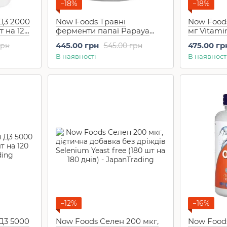
−18%
−18%
Д3 2000
Now Foods Травні
Now Foods
т на 120
ферменти папаї Papaya
мг Vitami
Enzymes 180 шт
днів
445.00 грн
475.00 гр
грн
545.00 грн
В наявності
В наявност
−12%
−16%
Д3 5000
Now Foods Селен 200 мкг,
Now Food