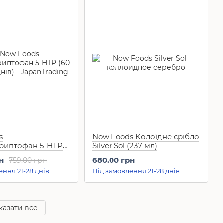
s
Now Foods Колоїдне срібло
триптофан 5-HTP
Silver Sol (237 мл)
60 днів)
н
680.00 грн
759.00 грн
ення 21-28 днів
Під замовлення 21-28 днів
казати все