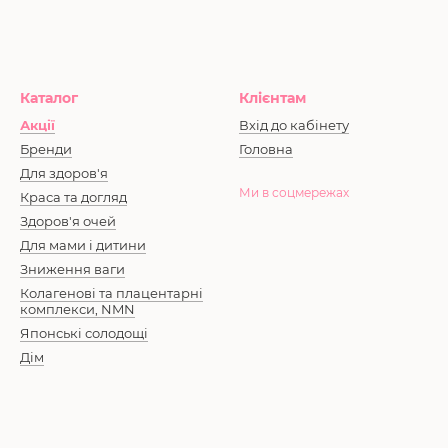
Каталог
Клієнтам
Акції
Вхід до кабінету
Бренди
Головна
Для здоров'я
Ми в соцмережах
Краса та догляд
Здоров'я очей
Для мами і дитини
Зниження ваги
Колагенові та плацентарні
комплекси, NMN
Японські солодощі
Дім