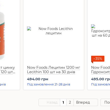
−35%
т цинку
Now Foods Лецитин 1200 мг
Now Food
 120 шт
Lecithin 100 шт на 30 днів
Гідрокси
(60 шт на 
494.00 грн
495.00 гр
днів
Під замовлення 21-28 днів
Під замовл
Назад
1
2
Вперед
По