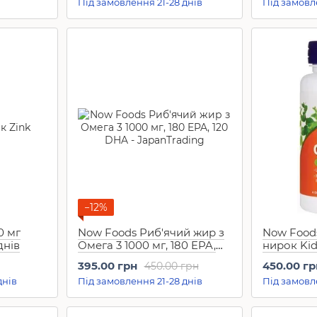
Під замовлення 21-28 днів
Під замовл
500 mg, 100 капсул
−12%
0 мг
Now Foods Риб'ячий жир з
Now Food
днів
Омега 3 1000 мг, 180 EPA,
нирок Kid
120 DHA (100 шт на 25 днів)
на 45 дні
395.00 грн
450.00 гр
450.00 грн
днів
Під замовлення 21-28 днів
Під замовл