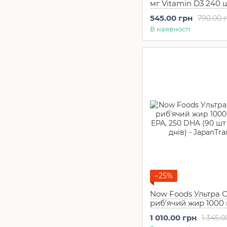
мг Vitamin D3 240 
Від псоріазу
4
240 днів
Засоби при запорах
1
545.00 грн
790.00 
Формули для сну
2
В наявності
Вітамін В
1
Вітамін D
5
Чоловіче здоров'я
4
Противірусний захист
2
Антипаразит
2
−25%
Now Foods Ультра О
риб'ячий жир 1000 
EPA, 250 DHA (90 ш
1 010.00 грн
1 345.0
90 днів)