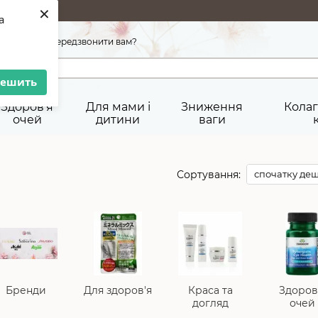
×
a
45-92-29
Передзвонити вам?
решить
Здоров'я
Для мами і
Зниження
Колаг
очей
дитини
ваги
Сортування:
спочатку де
Бренди
Для здоров'я
Краса та
Здоров
догляд
очей