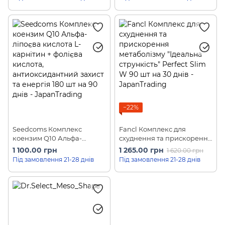
FIRE BURST 30 таб на 30
днів
−22%
Seedcoms Комплекс
Fancl Комплекс для
коензим Q10 Альфа-
схуднення та прискорення
ліпоєва кислота, L-
метаболізму "Ідеальна
1 100.00 грн
1 265.00 грн
1 620.00 грн
карнітин + фолієва
стрункість" Perfect Slim W
Під замовлення 21-28 днів
Під замовлення 21-28 днів
кислота, антиоксидантний
90 шт на 30 днів
захист та енергія 180 шт на
90 днів