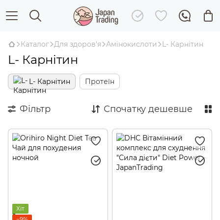
Каталог
Для здоров'я
Амінокислоти
L- Карнітин
L- Карнітин
L- Карнітин
Протеїн
Фільтр
Спочатку дешевше
Хіт
−9%