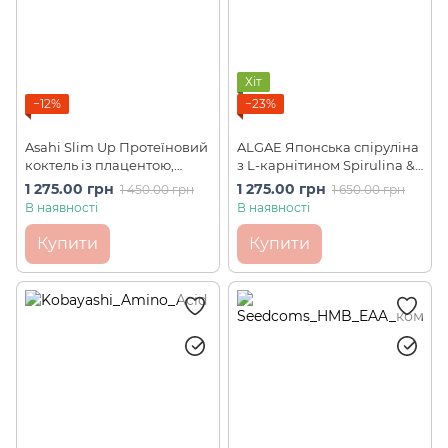
Хіт
−12%
−23%
Asahi Slim Up Протеїновий
ALGAE Японська спіруліна
коктель із плацентою,
з L-карнітином Spirulina &
колагеном та
L-carnitine 1200 шт
1 275.00 грн
1 275.00 грн
1 450.00 грн
1 650.00 грн
гіалуроновою кислотою,
В наявності
В наявності
BCAA, персик (225 г)
Купити
Купити