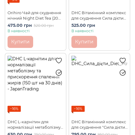
Orihiro Чай для схуднення
DHC Вітамінний комплекс
нічний Night Diet Tea (20
для схуднення Сила дієти
шт)
Diet Power 60 шт на 20 днів
475.00 грн
525.00 грн
520.00 грн
В наявності
В наявності
Купити
Купити
−16%
−16%
DHC L-карнітин для
DHC Вітамінний комплекс
нормалізації метаболізму
для схуднення "Сила дієти"
та прискорення спалення
Diet Power 90 шт на 30 днів
630.00 грн
795.00 грн
750.00 грн
950.00 грн