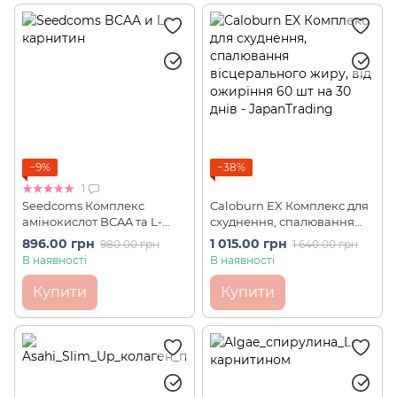
−9%
−38%
1
Seedcoms Комплекс
Caloburn EX Комплекс для
амінокислот BCAA та L-
схуднення, спалювання
карнітин для стрункості
вісцерального жиру, від
896.00 грн
1 015.00 грн
980.00 грн
1 640.00 грн
180 шт на 90 днів
ожиріння 60 шт на 30 днів
В наявності
В наявності
Купити
Купити