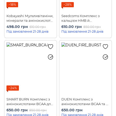
−18%
−28%
Kobayashi Мультивітаміни,
Seedcoms Комплекс з
мінерали та амінокислоти
кальцієм HMB й
Amino Acid 120шт на 30
амінокислотами EAA для
498.00 грн
610.00 грн
610.00 грн
850.00 грн
днів
інтенсивних тренувань 360
Під замовлення 21-28 днів
Під замовлення 21-28 днів
шт на 30 днів
−24%
SMART BURN Комплекс з
DUEN Комплекс з
амінокислотами BCAA для
амінокислотами BCAA та L-
схуднення 30 таб на 30
карнітином для схуднення
650.00 грн
650.00 грн
850.00 грн
днів
та набору м'язової маси
Під замовлення 21-28 днів
Під замовлення 21-28 днів