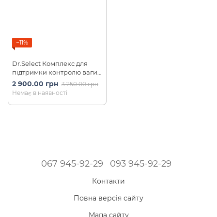
−11%
Dr.Select Комплекс для
підтримки контролю ваги
та балансу харчування
2 900.00 грн
3 250.00 грн
Meso Shape 180 шт на 30
Немає в наявності
днів
067 945-92-29
093 945-92-29
Контакти
Повна версія сайту
Мапа сайту