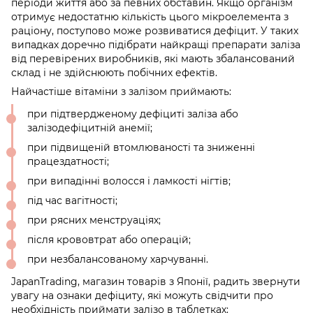
періоди життя або за певних обставин. Якщо організм
отримує недостатню кількість цього мікроелемента з
раціону, поступово може розвиватися дефіцит. У таких
випадках доречно підібрати найкращі препарати заліза
від перевірених виробників, які мають збалансований
склад і не здійснюють побічних ефектів.
Найчастіше вітаміни з залізом приймають:
при підтвердженому дефіциті заліза або
залізодефіцитній анемії;
при підвищеній втомлюваності та зниженні
працездатності;
при випадінні волосся і ламкості нігтів;
під час вагітності;
при рясних менструаціях;
після крововтрат або операцій;
при незбалансованому харчуванні.
JapanTrading, магазин товарів з Японії, радить звернути
увагу на ознаки дефіциту, які можуть свідчити про
необхідність приймати залізо в таблетках: