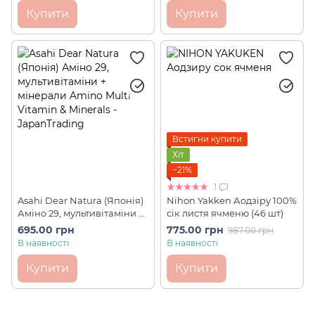
Купити
Купити
Встигни купити
Хіт
−21%
1
Asahi Dear Natura (Японія)
Nihon Yakken Аодзіру 100%
Аміно 29, мультивітаміни +
сік листя ячменю (46 шт)
мінерали Amino Multi
695.00 грн
775.00 грн
987.00 грн
Vitamin & Minerals 90 шт на
В наявності
В наявності
30 днів
Купити
Купити