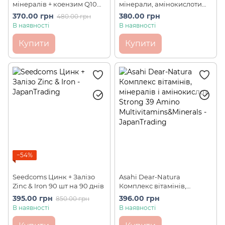
мінералів + коензим Q10
мінерали, амінокислоти
для підтримки здоров'я
(49 компонентів) BEST (80
370.00 грн
380.00 грн
480.00 грн
(100 шт на 20 днів)
шт на 20 днів)
В наявності
В наявності
Купити
Купити
−54%
Seedcoms Цинк + Залізо
Asahi Dear-Natura
Zinc & Iron 90 шт на 90 днів
Комплекс вітамінів,
мінералів і амінокислот
395.00 грн
396.00 грн
850.00 грн
Strong 39 Amino
В наявності
В наявності
Multivitamins&Minerals 60
шт на 20 днів