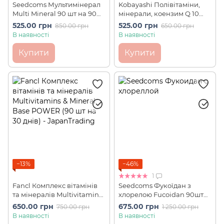
Seedcoms Мультимінерал
Kobayashi Полівітаміни,
Multi Mineral 90 шт на 90
мінерали, коензим Q 10
днів
Plus 120 шт на 30 днів
525.00 грн
525.00 грн
850.00 грн
650.00 грн
В наявності
В наявності
Купити
Купити
−13%
−46%
1
Fancl Комплекс вітамінів
Seedcoms Фукоїдан з
та мінералів Multivitamins
хлорелою Fucoidan 90шт
& Mineral Base POWER (90
на 90 днів
650.00 грн
675.00 грн
750.00 грн
1 250.00 грн
шт на 30 днів)
В наявності
В наявності