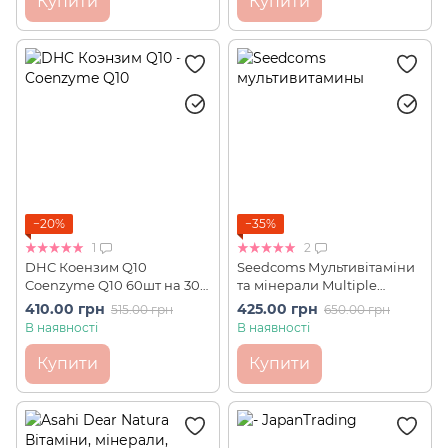
Купити
Купити
−20%
−35%
1
2
DHC Коензим Q10
Seedcoms Мультивітаміни
Coenzyme Q10 60шт на 30
та мінерали Multiple
днів
Vitamin 90 шт на 90 днів
410.00 грн
425.00 грн
515.00 грн
650.00 грн
В наявності
В наявності
Купити
Купити