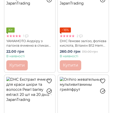
Хіт
−16%
1
2
YAMAMOTO Аодзіру з
DHC Гемове залізо, фолієва
пагонів ячменю в стиках
кислота, Вітамін В12 Heme
Omugi Wakaba (1 шт)
Iron 40 шт на 20 днів
22.00 грн
260.00 грн
310.00 грн
В наявності
В наявності
Купити
Купити