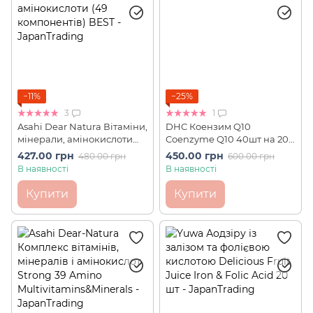
−11%
−25%
3
1
Asahi Dear Natura Вітаміни,
DHC Коензим Q10
мінерали, амінокислоти
Coenzyme Q10 40шт на 20
(49 компонентів) BEST 80
днів
427.00 грн
450.00 грн
480.00 грн
600.00 грн
шт на 20 днів
В наявності
В наявності
Купити
Купити