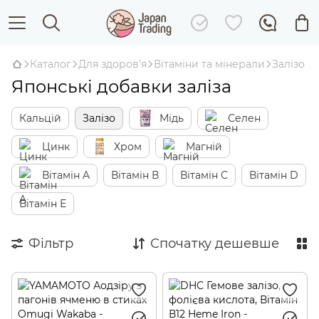
Каталог
Для здоров'я
Вітаміни та мінерали
Залізо
Японські добавки заліза
Кальцій
Залізо
Мідь
Селен
Цинк
Хром
Магній
Вітамін A
Вітамін В
Вітамін С
Вітамін D
Вітамін Е
Фільтр
Спочатку дешевше