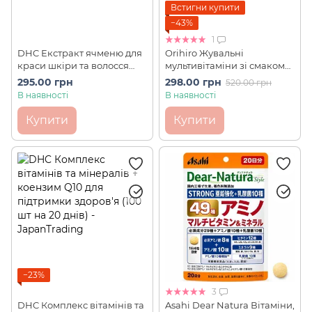
Встигни купити
−43%
1
DHC Екстракт ячменю для
Orihiro Жувальні
краси шкіри та волосся
мультивітаміни зі смаком
Pearl barley extract 20шт на
грейпфрута 120 шт на 30
295.00 грн
298.00 грн
520.00 грн
20 днів
днів
В наявності
В наявності
Купити
Купити
−23%
3
DHC Комплекс вітамінів та
Asahi Dear Natura Вітаміни,