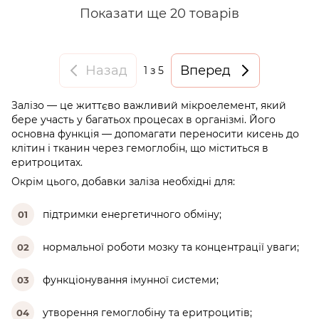
Показати ще 20 товарів
Назад
Вперед
1
з 5
Залізо — це життєво важливий мікроелемент, який
бере участь у багатьох процесах в організмі. Його
основна функція — допомагати переносити кисень до
клітин і тканин через гемоглобін, що міститься в
еритроцитах.
Окрім цього, добавки заліза необхідні для:
підтримки енергетичного обміну;
01
нормальної роботи мозку та концентрації уваги;
02
функціонування імунної системи;
03
утворення гемоглобіну та еритроцитів;
04