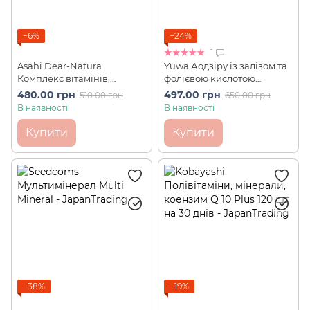
−6%
−24%
1
Asahi Dear-Natura
Yuwa Аодзіру із залізом та
Комплекс вітамінів,
фолієвою кислотою
мінералів і амінокислот
Delicious Fruit Juice Iron &
480.00 грн
497.00 грн
510.00 грн
650.00 грн
Strong 39 Amino
Folic Acid 20 шт
В наявності
В наявності
Multivitamins&Minerals 60
шт на 20 днів
Купити
Купити
−38%
−19%