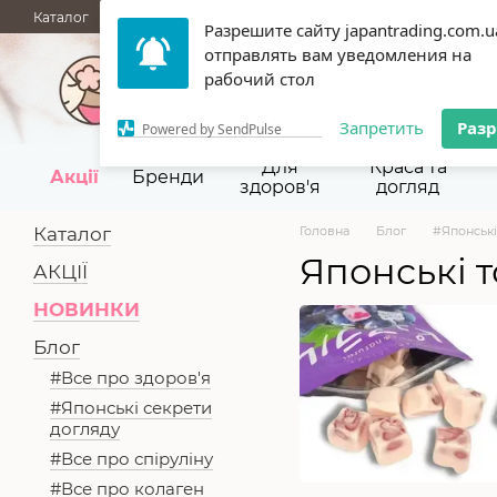
Перейти до основного контенту
Каталог
АКЦІЇ
НОВИНКИ
Блог
Бренди
ГУРТОВІ ПРОД
Разрешите сайту japantrading.com.u
Термін придатності
Відгуки
Про нас
Контакти
Повернен
отправлять вам уведомления на
067 945-92-29,
093 9
рабочий стол
Запретить
Раз
Powered by SendPulse
Для
Краса та
Акції
Бренди
здоров'я
догляд
Каталог
Головна
Блог
#Японські 
Японські т
АКЦІЇ
НОВИНКИ
Блог
#Все про здоров'я
#Японські секрети
догляду
#Все про спіруліну
#Все про колаген