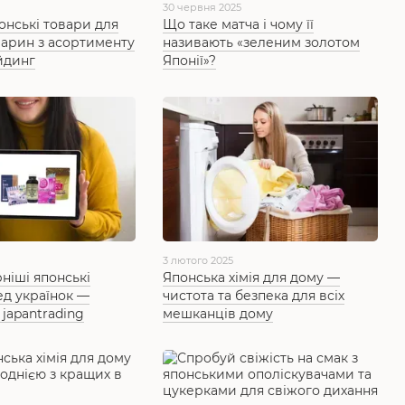
30 червня 2025
онські товари для
Що таке матча і чому її
варин з асортименту
називають «зеленим золотом
йдинг
Японії»?
3 лютого 2025
ніші японські
Японська хімія для дому —
ед українок —
чистота та безпека для всіх
 japantrading
мешканців дому