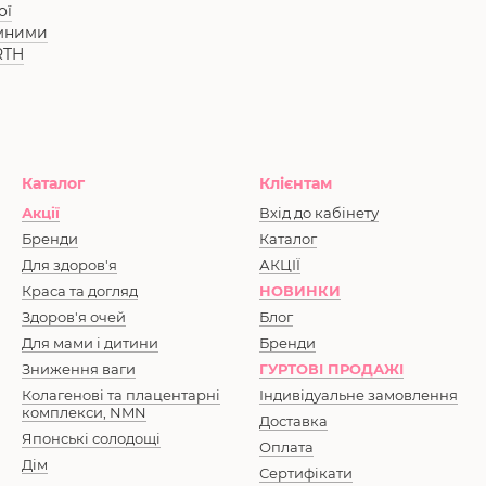
ої
ємними
RTH
Каталог
Клієнтам
Акції
Вхід до кабінету
Бренди
Каталог
Для здоров'я
АКЦІЇ
Краса та догляд
НОВИНКИ
Здоров'я очей
Блог
Для мами і дитини
Бренди
Зниження ваги
ГУРТОВІ ПРОДАЖІ
Колагенові та плацентарні
Індивідуальне замовлення
комплекси, NMN
Доставка
Японські солодощі
Оплата
Дім
Сертифікати