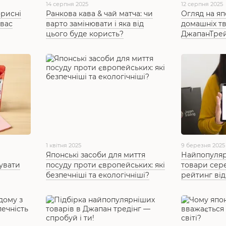
14 серпня 2025
12 серпня 2025
орисні
Ранкова кава & чай матча: чи
Огляд на яп
 вас
варто замінювати і яка від
домашніх т
цього буде користь?
ДжапанТре
1 квітня 2025
9 березня 2025
Японські засоби для миття
Найпопуляр
увати
посуду проти європейських: які
товари сер
безпечніші та екологічніші?
рейтинг від