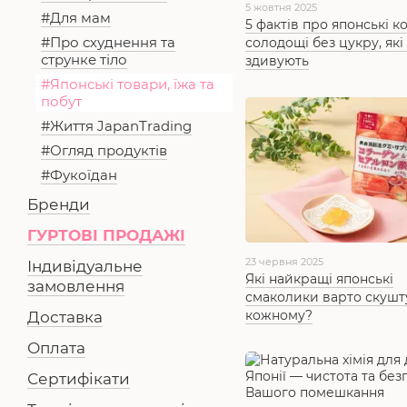
5 жовтня 2025
#Для мам
5 фактів про японські к
#Про схуднення та
солодощі без цукру, які
струнке тіло
здивують
#Японські товари, їжа та
побут
#Життя JapanTrading
#Огляд продуктів
#Фукоїдан
Бренди
ГУРТОВІ ПРОДАЖІ
23 червня 2025
Індивідуальне
Які найкращі японські
замовлення
смаколики варто скушт
кожному?
Доставка
Оплата
Сертифікати