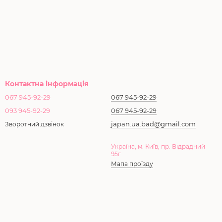
Контактна інформація
067 945-92-29
067 945-92-29
093 945-92-29
067 945-92-29
japan.ua.bad@gmail.com
Зворотний дзвінок
Україна, м. Київ, пр. Відрадний
95г
Мапа проїзду