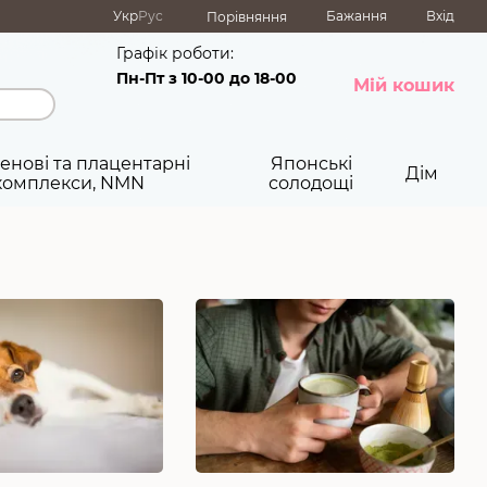
Укр
Рус
Бажання
Вхід
Порівняння
Графік роботи:
Пн-Пт з 10-00 до 18-00
Мій кошик
енові та плацентарні
Японські
Дім
комплекси, NMN
солодощі