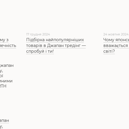
17 грудня 2024
24 жовтня 2024
му з
Підбірка найпопулярніших
Чому японсь
печність
товарів в Джапан тредінг —
вважається 
спробуй і ти!
світі?
жапан
у,