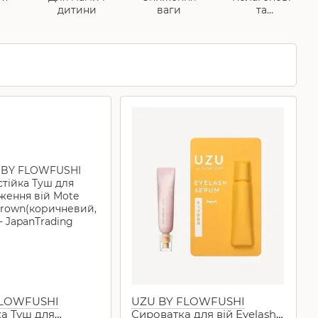
дитини
ваги
та
плацентарні
комплекси,
NMN
FLOWFUSHI
UZU BY FLOWFUSHI
а Туш для
Сироватка для вій Eyelash