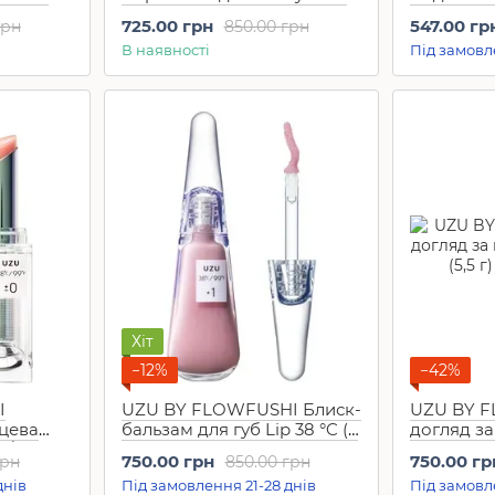
Serum (7 г)
подовжен
725.00 грн
547.00 гр
грн
850.00 грн
Mascara
В наявності
Під замовл
Brown(кор
Хіт
−12%
−42%
I
UZU BY FLOWFUSHI Блиск-
UZU BY F
цева
бальзам для губ Lip 38 °C (6
догляд за
 / 99F
г)
Vol.6 (5,5 г
750.00 грн
750.00 гр
грн
850.00 грн
lear
днів
Під замовлення 21-28 днів
Під замовл