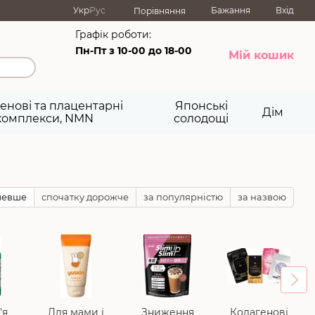
Укр
Рус
Бажання
Вхід
Порівняння
Графік роботи:
Пн-Пт з 10-00 до 18-00
Мій кошик
енові та плацентарні
Японські
Дім
комплекси, NMN
солодощі
шевше
спочатку дорожче
за популярністю
за назвою
'я
Для мами і
Зниження
Колагенові