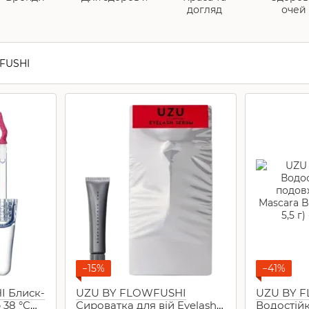
догляд
очей
−15%
−41%
 Блиск-
UZU BY FLOWFUSHI
UZU BY 
 38 °C
Сироватка для вій Eyelash
Водостійк