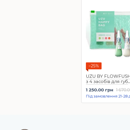
−25%
UZU BY FLOWFUSHI
з 4 засобів для губ
"Сумочка щастя" 
1 250.00 грн
1 670.
BAG GREEN edition 
Під замовлення 21-28 
Treatment collection