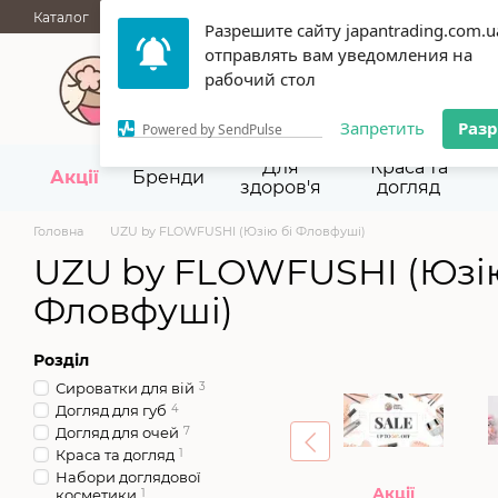
Перейти до основного контенту
Каталог
АКЦІЇ
НОВИНКИ
Блог
Бренди
ГУРТОВІ ПРОД
Разрешите сайту japantrading.com.u
Термін придатності
Відгуки
Про нас
Контакти
Повернен
отправлять вам уведомления на
067 945-92-29,
093 9
рабочий стол
Запретить
Раз
Powered by SendPulse
Для
Краса та
Акції
Бренди
здоров'я
догляд
Головна
UZU by FLOWFUSHI (Юзію бі Фловфуші)
UZU by FLOWFUSHI (Юзію
Фловфуші)
Розділ
Сироватки для вій
3
Догляд для губ
4
Догляд для очей
7
Краса та догляд
1
Набори доглядової
Акції
косметики
1