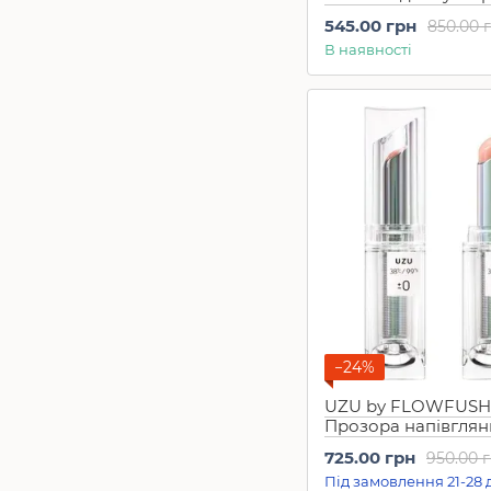
Pink (6 г)
545.00 грн
850.00 
В наявності
−24%
UZU by FLOWFUSH
Прозора напівглян
помада-блиск 38 °C
725.00 грн
950.00 
lipstick TOKYO ±0 C
Під замовлення 21-28 
Semi-Gloss (3,8 г)