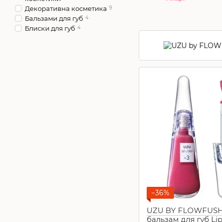
Декоративна косметика
9
Бальзами для губ
4
Блиски для губ
4
−36%
UZU BY FLOWFUSHI
бальзам для губ Lip