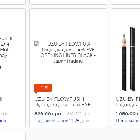
−34%
I
UZU BY FLOWFUSHI
UZU BY 
я
Підводка для очей EYE
Підводка 
te
OPENING LINER BLACK
Eye Openi
829.00 грн
1 050.00 
 грн
1 250.00 грн
днів
Під замовлення 21-28 днів
Під замовл