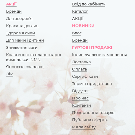
Акції
Вхід до кабінету
Бренди
Каталог
Для здоров'я
АКЦІЇ
Краса та догляд
НОВИНКИ
Здоров'я очей
Блог
Для мами і дитини
Бренди
Зниження ваги
ГУРТОВІ ПРОДАЖІ
Колагенові та плацентарні
Індивідуальне замовлення
комплекси, NMN
Доставка
Японські солодощі
Оплата
Дім
Сертифікати
Термін придатності
Відгуки
Про нас
Контакти
Повернення товарів
Публічна оферта
Мапа сайту