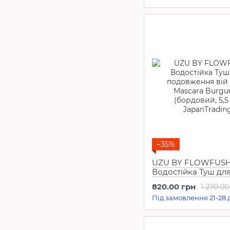
−35%
UZU BY FLOWFUSH
Водостійка Туш дл
подовження вій Mo
820.00 грн
1 270.00
Mascara Burgundy
Під замовлення 21-28 
(бордовий, 5,5 г)