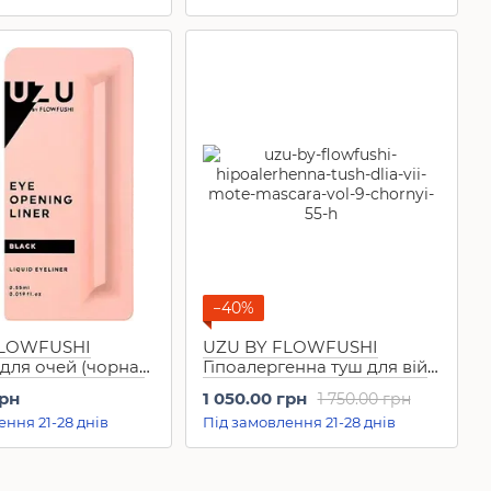
−40%
FLOWFUSHI
UZU BY FLOWFUSHI
для очей (чорна)
Гіпоалергенна туш для вій
ng Liner Black
Mote Mascara Vol 9 (чорний,
грн
1 050.00 грн
1 750.00 грн
5,5 г)
ення 21-28 днів
Під замовлення 21-28 днів