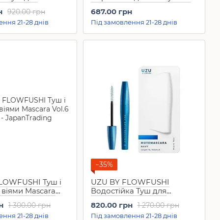
ня вій Mote
Serum (7 г)
н
687.00 грн
920.00 грн
ення 21-28 днів
Під замовлення 21-28 днів
ичневий, 5,5 г)
−35%
LOWFUSHI Туш і
UZU BY FLOWFUSHI
 віями Mascara
Водостійка Туш для
)
подовження вій Mote
н
820.00 грн
1 300.00 грн
1 270.00 грн
Mascara Navy (темно-cиній,
ення 21-28 днів
Під замовлення 21-28 днів
5,5 г)