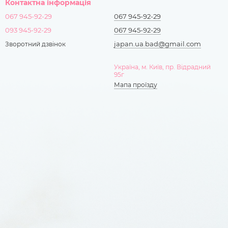
Контактна інформація
067 945-92-29
067 945-92-29
093 945-92-29
067 945-92-29
japan.ua.bad@gmail.com
Зворотний дзвінок
Україна, м. Київ, пр. Відрадний
95г
Мапа проїзду