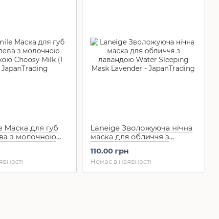
e Маска для губ
Laneige Зволожуюча нічна
ева з молочною
маска для обличчя з
ю Choosy Milk (1
лавандою Water Sleeping
110.00 грн
Mask Lavender (15 мл)
явності
Немає в наявності