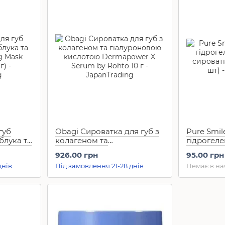
губ
Obagi Сироватка для губ з
Pure Smil
блука та
колагеном та
гідрогел
 Mask
гіалуроновою кислотою
сироватко
926.00 грн
95.00 грн
Dermapower X Serum by
шт)
днів
Під замовлення 21-28 днів
Немає в на
Rohto 10 г