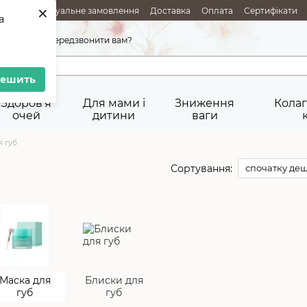
×
АЖІ
Індивідуальне замовлення
Доставка
Оплата
Сертифікати
a
ня товарів
Публічна оферта
45-92-29
Передзвонити вам?
решить
Здоров'я
Для мами і
Зниження
Колаг
очей
дитини
ваги
я губ
Сортування:
спочатку де
Маска для
Блиски для
губ
губ