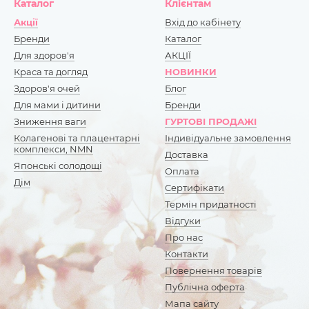
Каталог
Клієнтам
Акції
Вхід до кабінету
Бренди
Каталог
Для здоров'я
АКЦІЇ
Краса та догляд
НОВИНКИ
Здоров'я очей
Блог
Для мами і дитини
Бренди
Зниження ваги
ГУРТОВІ ПРОДАЖІ
Колагенові та плацентарні
Індивідуальне замовлення
комплекси, NMN
Доставка
Японські солодощі
Оплата
Дім
Сертифікати
Термін придатності
Відгуки
Про нас
Контакти
Повернення товарів
Публічна оферта
Мапа сайту