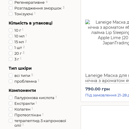
Регенеративне
4
Розгладження зморшок
3
Тонізуючі
1
Кількість в упаковці
10 г
1
10 мл
1
15 мл
2
1 шт
2
20 г
3
3 г
1
Тип шкіри
Laneige Маска для 
всі типи
5
нічна з ароматом я
проблемна
1
лайма Lip Sleeping
790.00 грн
Компоненти
Apple Lime (20 г)
Під замовлення 21-28 
Гіалуронова кислота
1
Екстракти
1
Колаген
1
Протеоглікан
1
тетрапептид-3 капронової
олії
1