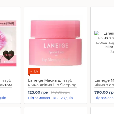
−11%
ля губ
Laneige Маска для губ
Laneige М
рактом
нічна ягідна Lip Sleeping
нічна з а
ch (1
Mask Berry (3 г)
шоколаду 
125.00 грн
790.00 гр
140.00 грн
Mask Mint
днів
Під замовлення 21-28 днів
Під замовл