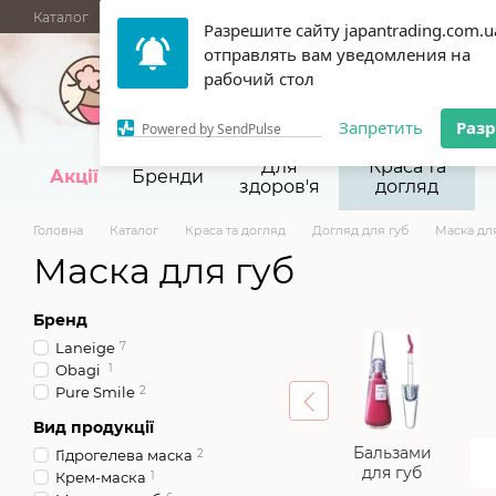
Перейти до основного контенту
Каталог
АКЦІЇ
НОВИНКИ
Блог
Бренди
ГУРТОВІ ПРОД
Разрешите сайту japantrading.com.u
Термін придатності
Відгуки
Про нас
Контакти
Повернен
отправлять вам уведомления на
067 945-92-29,
093 9
рабочий стол
Запретить
Раз
Powered by SendPulse
Для
Краса та
Акції
Бренди
здоров'я
догляд
Головна
Каталог
Краса та догляд
Догляд для губ
Маска дл
Маска для губ
Бренд
Laneige
7
Obagi
1
Pure Smile
2
Вид продукції
Бальзами
Гідрогелева маска
2
для губ
Крем-маска
1