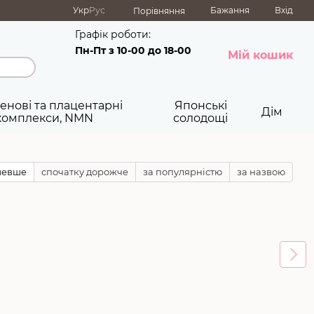
Укр
Рус
Бажання
Вхід
Порівняння
Графік роботи:
Пн-Пт з 10-00 до 18-00
Мій кошик
енові та плацентарні
Японські
Дім
комплекси, NMN
солодощі
шевше
спочатку дорожче
за популярністю
за назвою