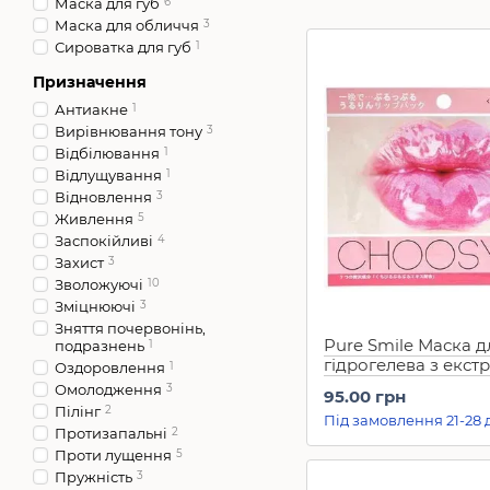
Маска для губ
6
Маска для обличчя
3
Сироватка для губ
1
Призначення
Антиакне
1
Вирівнювання тону
3
Відбілювання
1
Відлущування
1
Відновлення
3
Живлення
5
Заспокійливі
4
Захист
3
Зволожуючі
10
Зміцнюючі
3
Зняття почервонінь,
Pure Smile Маска д
подразнень
1
гідрогелева з екст
Оздоровлення
1
персика Choosy Pea
Омолодження
3
95.00 грн
шт)
Пілінг
2
Під замовлення 21-28 
Протизапальні
2
Проти лущення
5
Пружність
3