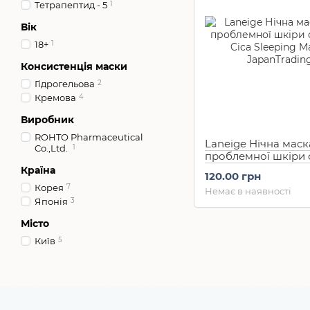
Тетрапептид - 5
1
Вік
18+
1
Консистенція маски
Гідрогельова
2
Кремова
4
Виробник
ROHTO Pharmaceutical
Laneige Нічна маск
Co.,Ltd.
1
проблемної шкіри
Cica Sleeping Mask 
Країна
120.00 грн
Корея
7
Немає в наявності
Японія
3
Місто
Київ
5