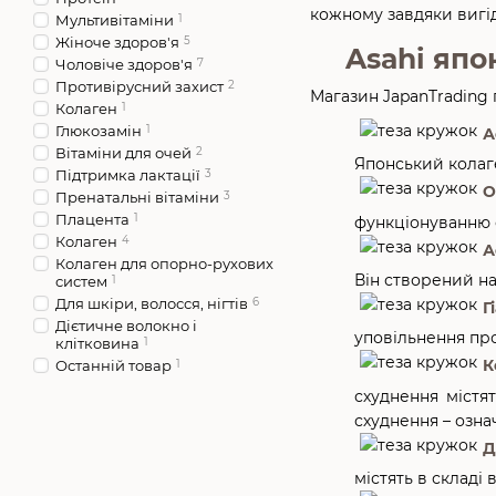
кожному завдяки вигідн
Мультивітаміни
1
Жіноче здоров'я
5
Asahi япо
Чоловіче здоров'я
7
Противірусний захист
2
Магазин JapanTrading 
Колаген
1
Глюкозамін
1
А
Вітаміни для очей
2
Японський колаге
Підтримка лактації
3
О
Пренатальні вітаміни
3
Плацента
1
функціонуванню 
Колаген
4
А
Колаген для опорно-рухових
Він створений н
систем
1
Для шкіри, волосся, нігтів
6
Г
Дієтичне волокно і
уповільнення про
клітковина
1
К
Останній товар
1
схуднення містя
схуднення – озна
Д
містять в складі 