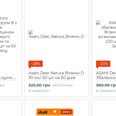
−28%
−20%
Asahi Dear Natura Вітамін D
ASAHI De
 групи В
30 мкг 60 шт на 60 днів
Збалансо
Вітаміном
325.00 грн
360.00 гр
грн
450.00 грн
йцином
вітамінам
В наявності
В наявност
ії,
(120 шт на
а
 шт на