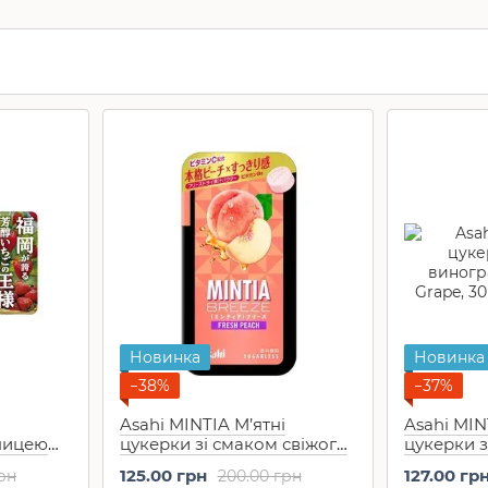
Новинка
Новинка
−38%
−37%
Asahi MINTIA М’ятні
Asahi MIN
ницею
цукерки зі смаком свіжого
цукерки з
персика Breeze Fresh
винограду
125.00 грн
127.00 гр
рн
200.00 грн
Peach, 30 шт
Grape, 30