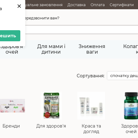
×
АЖІ
Індивідуальне замовлення
Доставка
Оплата
Сертифікати
a
ня товарів
Публічна оферта
45-92-29
Передзвонити вам?
решить
Здоров'я
Для мами і
Зниження
Колаг
очей
дитини
ваги
Сортування:
спочатку де
Бренди
Для здоров'я
Краса та
Здоров
догляд
очей