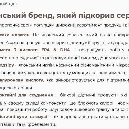
ій ціні.
нський бренд, який підкорив сер
пропонує своїм покупцям широкий асортимент продукції від
сахи колаген
. Це японський колаген, який стане найк
н Асахи покращує стан шкіри, підвищує її пружність, продо
мега 3 кислоти EPA & DHA
– покращують роботу мо
серцево-судинної та репродуктивної систем, допомагають в
одзіру
– японський напій, насичений різноманітними мікро
а основі висушеного концентрату молодих пагонів ячменю.
іалуронову кислоту
, яка використовується для підтримк
цесів старіння.
октейлі для схуднення
– білкові дієтичні продукти, які
ть у своєму складі компоненти, що блокують калорії, норм
чає покращити роботу шлунково-кишкового тракту, а також 
ієтичні супи та смузі
– це здорова альтернатива страви ш
вітаміни та мікроелементи.