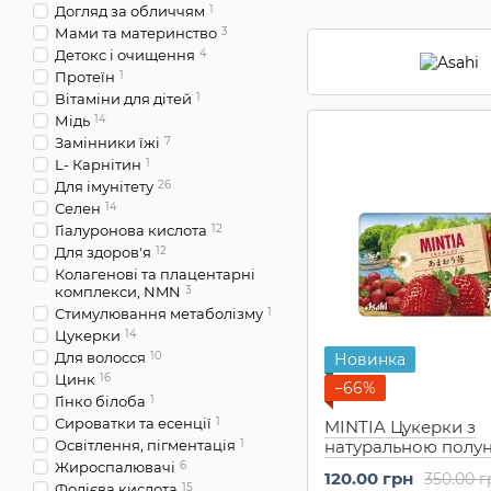
Догляд за обличчям
1
Мами та материнство
3
Детокс і очищення
4
Протеїн
1
Вітаміни для дітей
1
Мідь
14
Замінники їжі
7
L- Карнітин
1
Для імунітету
26
Селен
14
Гіалуронова кислота
12
Для здоров'я
12
Колагенові та плацентарні
комплекси, NMN
3
Стимулювання метаболізму
1
Цукерки
14
Для волосся
10
Новинка
Цинк
16
−66%
Гінко білоба
1
Сироватки та есенції
1
MINTIA Цукерки з
Освітлення, пігментація
1
натуральною полу
Asahi, 50 шт
Жироспалювачі
6
120.00 грн
350.00 г
Фолієва кислота
15