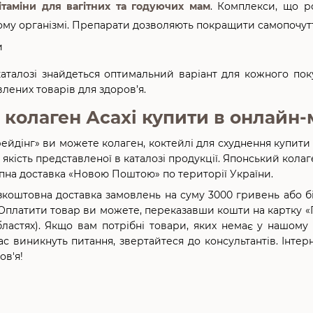
ітаміни для вагітних та годуючих мам
. Комплекси, що р
му організмі. Препарати дозволяють покращити самопочуття
талозі знайдеться оптимальний варіант для кожного поку
лених товарів для здоров’я.
 колаген Асахі купити в онлайн-
ейдінг» ви можете колаген, коктейлі для схуднення купити 
а якість представленої в каталозі продукції. Японський кола
пна доставка «Новою Поштою» по території України.
коштовна доставка замовлень на суму 3000 гривень або бі
. Оплатити товар ви можете, переказавши кошти на картку 
бластях). Якщо вам потрібні товари, яких немає у нашому
ас виникнуть питання, звертайтеся до консультантів. Інте
ов'я!