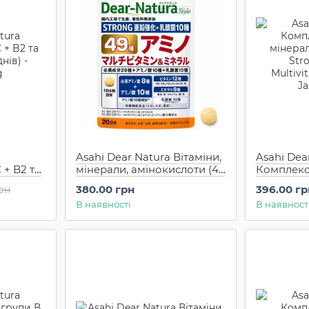
Asahi Dear Natura Вітаміни,
Asahi Dea
 + B2 та
мінерали, амінокислоти (49
Комплекс 
в)
компонентів) BEST (80 шт
мінералів
380.00 грн
396.00 гр
грн
на 20 днів)
Strong 39
В наявності
В наявност
Multivita
шт на 20 