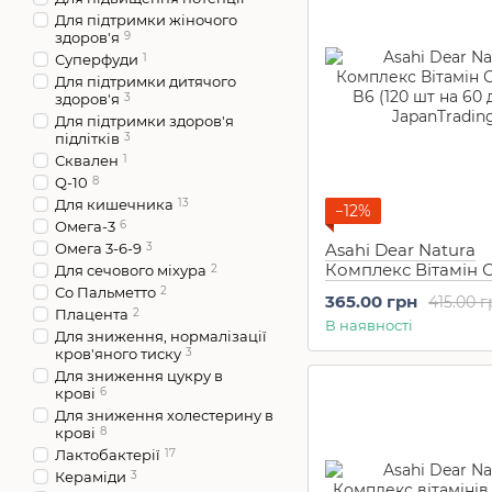
Для підтримки жіночого
здоров'я
9
Суперфуди
1
Для підтримки дитячого
здоров'я
3
Для підтримки здоров'я
підлітків
3
Сквален
1
Q-10
8
Для кишечника
13
−12%
Омега-3
6
Омега 3-6-9
3
Asahi Dear Natura
Комплекс Вітамін С
Для сечового міхура
2
B6 (120 шт на 60 дні
Со Пальметто
2
365.00 грн
415.00 
Плацента
2
В наявності
Для зниження, нормалізації
кров'яного тиску
3
Для зниження цукру в
крові
6
Для зниження холестерину в
крові
8
Лактобактерії
17
Кераміди
3