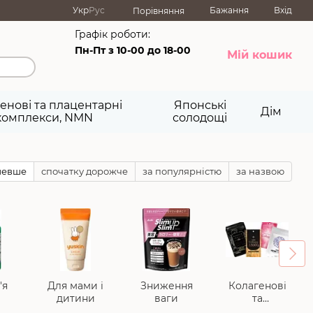
Укр
Рус
Бажання
Вхід
Порівняння
Графік роботи:
Пн-Пт з 10-00 до 18-00
Мій кошик
енові та плацентарні
Японські
Дім
комплекси, NMN
солодощі
шевше
спочатку дорожче
за популярністю
за назвою
'я
Для мами і
Зниження
Колагенові
дитини
ваги
та
плацентарні