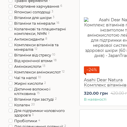
Травні ферменти
1
Спортивне харчування
6
Японські солодощі
3
Вітаміни для шкіри
3
Вітаміни та мінерали
16
Колагенові та плацентарні
комплекси, NMN
2
Антиоксиданти
8
Комплекси вітамінів та
мінералів
12
Вітаміни від стресу
10
Від хронічної втоми
18
Амінокислоти
13
−24%
Комплекси амінокислот
12
Чаї та напої
10
Asahi Dear Natura
Жирні кислоти
2
Комплекс вітамінів
Дієтичне волокно і
з інозитолом та
320.00 грн
420.00 
клітковина
15
амінокислотою ле
Вітаміни при застуді
2
В наявності
для підтримки енерг
Колаген
20
нервової системи т
здорової шкіри (60
Для підтримки чоловічого
здоров'я
5
60 днів)
Пробіотики
4
Для підвищення потенції
2