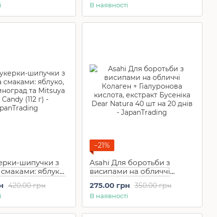
і
В наявності
−21%
керки-шипучки з
Asahi Для боротьби з
смаками: яблуко,
висипами на обличчі
ноград та Mitsuya
Колаген + Гіалуронова
н
275.00 грн
420.00 грн
350.00 грн
y (112 г)
кислота, екстракт Бусеніка
і
В наявності
Dear Natura 40 шт на 20
днів