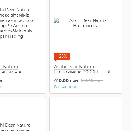
−25%
r-Natura
Asahi Dear Natura
вітамінів,
Наттокіназа 2000FU + DHA
 і амінокислот
EPA + α-ліноленова +
н
410.00 грн
545.00 грн
 Amino
кверцетин 20 капс на 20
і
В наявності
mins&Minerals 60
днів
днів