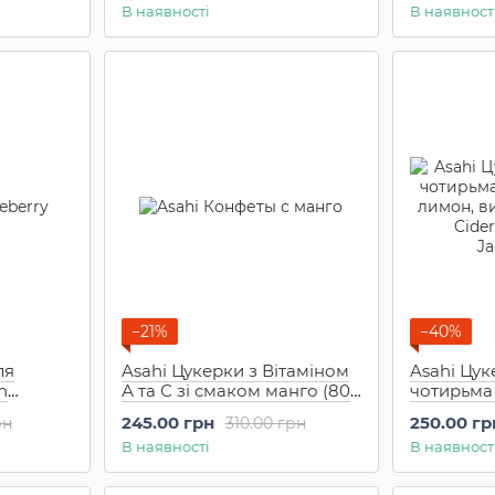
В наявності
В наявност
−21%
−40%
ля
Asahi Цукерки з Вітаміном
Asahi Цу
h
А та С зі смаком манго (80
чотирьма 
г)
лимон, ви
245.00 грн
250.00 гр
рн
310.00 грн
Cider Cand
В наявності
В наявност