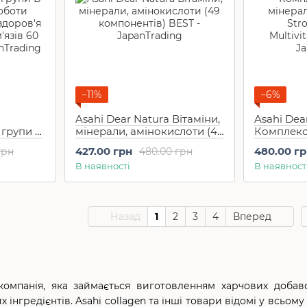
−11%
−6%
Asahi Dear Natura Вітаміни,
Asahi Dea
 групи В
мінерали, амінокислоти (49
Комплекс 
оти
компонентів) BEST 80 шт
мінералів
427.00 грн
480.00 г
грн
480.00 грн
здоров'я
на 20 днів
Strong 39
В наявності
В наявност
'язів 60
Multivita
шт на 20 
Назад
1
2
3
4
Вперед
компанія, яка займається виготовленням харчових добав
 інгредієнтів. Asahi collagen та інші товари відомі у всьо