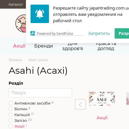
Перейти до основного контенту
Каталог
АКЦІЇ
НОВИНКИ
Блог
Бренди
ГУРТОВІ ПРОД
Разрешите сайту japantrading.com.u
Термін придатності
Відгуки
Про нас
Контакти
Повернен
отправлять вам уведомления на
067 945-92-29,
093 9
рабочий стол
Запретить
Раз
Powered by SendPulse
Для
Краса та
Акції
Бренди
здоров'я
догляд
Головна
Asahi (Асахі)
Asahi (Асахі)
Розділ
Антивікові засоби
8
Біотин
9
Кальцій
17
Акції
Залізо
20
Акції
1