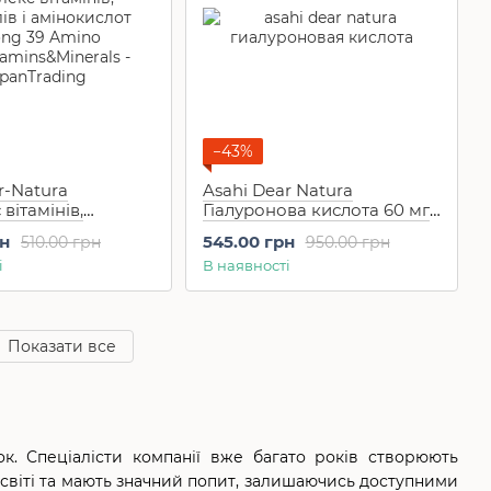
−43%
r-Natura
Asahi Dear Natura
вітамінів,
Гіалуронова кислота 60 мг
 і амінокислот
Hyaluronic Acid 60 шт на 30
рн
545.00 грн
510.00 грн
950.00 грн
 Amino
днів
і
В наявності
mins&Minerals 60
днів
Показати все
ок. Спеціалісти компанії вже багато років створюють
му світі та мають значний попит, залишаючись доступними