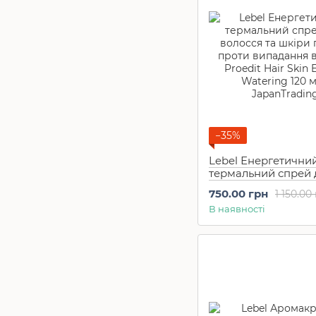
−35%
Lebel Енергетични
термальний спрей 
волосся та шкіри г
750.00 грн
1 150.00
проти випадання в
В наявності
Proedit Hair Skin E
Watering 120 мл