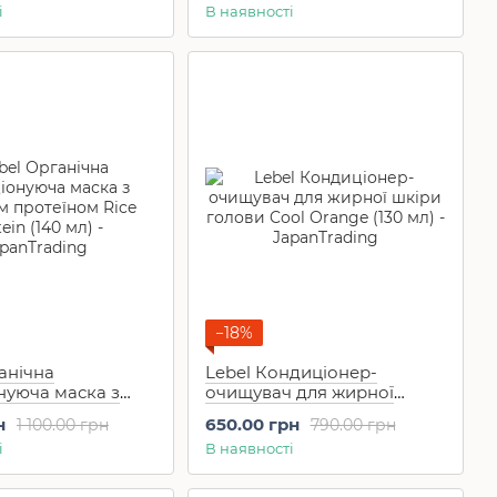
і
В наявності
−18%
анічна
Lebel Кондиціонер-
нуюча маска з
очищувач для жирної
протеїном Rice
шкіри голови Cool Orange
н
650.00 грн
1 100.00 грн
790.00 грн
40 мл)
(130 мл)
і
В наявності