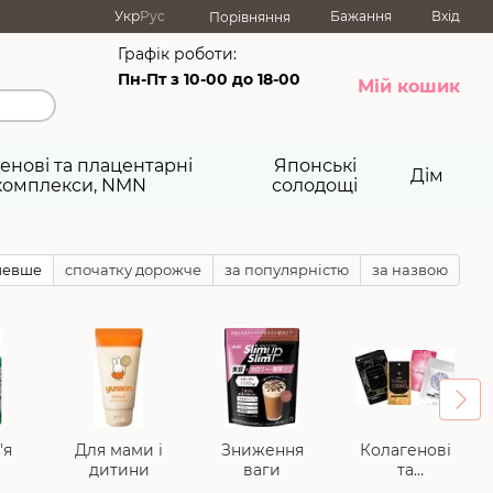
Укр
Рус
Бажання
Вхід
Порівняння
Графік роботи:
Пн-Пт з 10-00 до 18-00
Мій кошик
енові та плацентарні
Японські
Дім
комплекси, NMN
солодощі
шевше
спочатку дорожче
за популярністю
за назвою
'я
Для мами і
Зниження
Колагенові
дитини
ваги
та
плацентарні