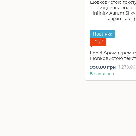
Новинка
−25%
Lebel Аромакрем і
шовковистою текс
для зміцнення вол
950.00 грн
1 270.00
Infinity Aurum Silky
В наявності
(200 мл)