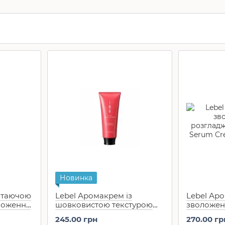
Новинка
 таючою
Lebel Аромакрем із
Lebel Ар
ложення
шовковистою текстурою
зволожен
ty Aurum
для зміцнення волосся IAU
розгладж
245.00 грн
270.00 гр
Infinity Aurum Silky Repair
Serum Cr