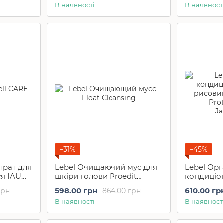
В наявності
В наявност
(30 мл)
−31%
−45%
трат для
Lebel Очищаючий мус для
Lebel Орг
я IAU
шкіри голови Proedit
кондиціо
 CARE 5M
Hairskin Float Cleansing (145
рисовим 
598.00 грн
610.00 гр
грн
864.00 грн
мл)
Protein (1
В наявності
В наявност