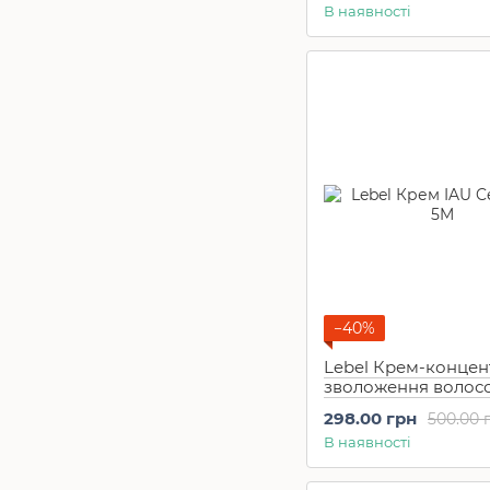
В наявності
−40%
Lebel Крем-концен
зволоження волосс
Infinity Aurum Cell
298.00 грн
500.00 
(40 мл)
В наявності