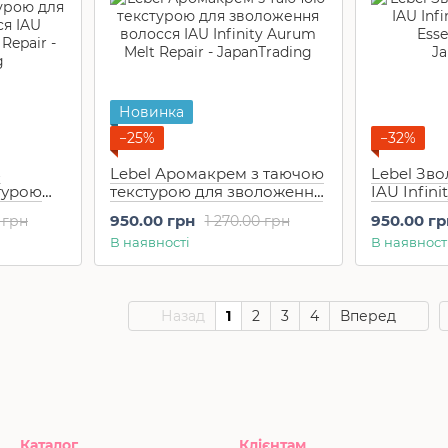
Новинка
−25%
−32%
з
Lebel Аромакрем з таючою
Lebel Зв
турою
текстурою для зволоження
IAU Infin
осся IAU
волосся IAU Infinity Aurum
Essence (
950.00 грн
950.00 гр
 грн
1 270.00 грн
 Repair
Melt Repair (200 мл)
В наявності
В наявност
Назад
1
2
3
4
Вперед
Каталог
Клієнтам