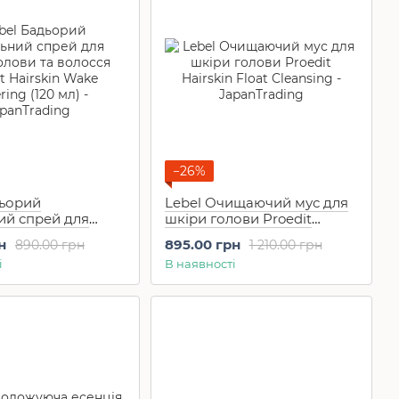
−26%
дьорий
Lebel Очищаючий мус для
ий спрей для
шкіри голови Proedit
ови та волосся
Hairskin Float Cleansing (250
н
895.00 грн
890.00 грн
1 210.00 грн
airskin Wake
мл)
і
В наявності
(120 мл)