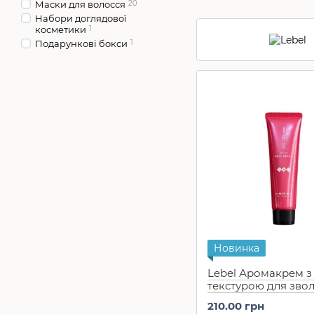
Маски для волосся
20
Набори доглядової
косметики
1
Подарункові бокси
1
Новинка
Lebel Аромакрем з
текстурою для зво
волосся IAU Infini
210.00 грн
Melt Repair 30 мл