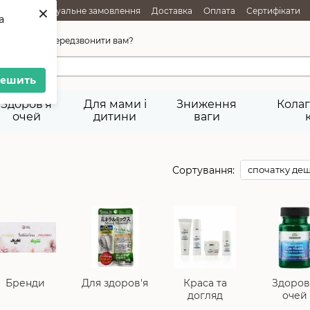
×
АЖІ
Індивідуальне замовлення
Доставка
Оплата
Сертифікати
a
ня товарів
Публічна оферта
45-92-29
Передзвонити вам?
решить
Здоров'я
Для мами і
Зниження
Колаг
очей
дитини
ваги
Сортування:
спочатку де
Бренди
Для здоров'я
Краса та
Здоров
догляд
очей