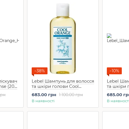
−38%
−10%
ліскувач
Lebel Шампунь для волосся
Lebel Ша
nse (200
та шкіри голови Cool
та шкіри 
Orange UC Hair Soap
Orange SC
683.00 грн
685.00 гр
грн
1 100.00 грн
(200мл)
(200мл)
В наявності
В наявност