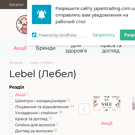
Перейти до основного контенту
Каталог
АКЦІЇ
НОВИНКИ
Блог
Бренди
ГУРТОВІ ПРОД
Разрешите сайту japantrading.com.u
Термін придатності
Відгуки
Про нас
Контакти
Повернен
отправлять вам уведомления на
067 945-92-29,
093 9
рабочий стол
Запретить
Раз
Powered by SendPulse
Для
Краса та
Акції
Бренди
здоров'я
догляд
Головна
Lebel (Лебел)
Lebel (Лебел)
Розділ
Акції
1
Шампуні і кондиціонери
21
Лікування та відновлення
44
Укладання і стайлінг
18
Краса та догляд
72
Акції
Олійки для волосся
2
Догляд за волосям
51