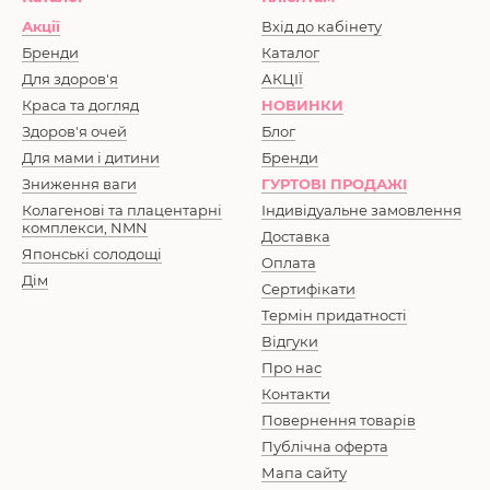
Акції
Вхід до кабінету
Бренди
Каталог
Для здоров'я
АКЦІЇ
Краса та догляд
НОВИНКИ
Здоров'я очей
Блог
Для мами і дитини
Бренди
Зниження ваги
ГУРТОВІ ПРОДАЖІ
Колагенові та плацентарні
Індивідуальне замовлення
комплекси, NMN
Доставка
Японські солодощі
Оплата
Дім
Сертифікати
Термін придатності
Відгуки
Про нас
Контакти
Повернення товарів
Публічна оферта
Мапа сайту