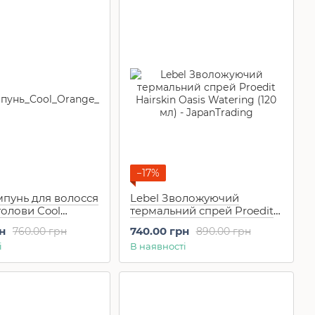
−17%
мпунь для волосся
Lebel Зволожуючий
голови Cool
термальний спрей Proedit
 Hair Soap
Hairskin Oasis Watering (120
н
740.00 грн
760.00 грн
890.00 грн
мл)
і
В наявності