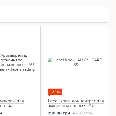
комплекси,
NMN
−34%
омакрем для
Lebel Крем-концентрат для
ня та
зміцнення волосся IAU
ення волосся IAU
Infinity Aurum Cell CARE 5S
н
298.00 грн
450.00 грн
eam 30 мл
(40 мл)