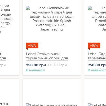
−16%
−16%
й
Lebel Освіжаючий
Lebel Ба
для
термальний спрей для
термальн
олови
шкіри голови та волосся
шкіри гол
750.00 грн
750.00 гр
 грн
890.00 грн
олосся
Proedit Hairskin Splash
Proedit H
В наявності
В наявност
nergy
Watering (120 мл)
Watering 