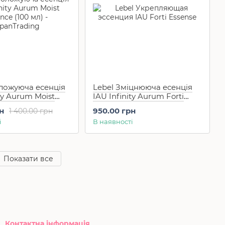
оложуюча есенція
Lebel Зміцнююча есенція
ity Aurum Moist
IAU Infinity Aurum Forti
100 мл)
Essense (100 мл)
н
950.00 грн
1 400.00 грн
і
В наявності
Показати все
Контактна інформація