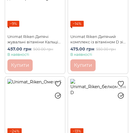
−9%
−14%
Unimat Riken Дитячі
Unimat Riken Дитячий
жувальні вітаміни Кальцій
комплекс із вітаміном D зі
та молочнокислі бактерії
смаком банана Kids
457.00 грн
475.00 грн
500.00 грн
550.00 грн
100 шт на 30 днів
Vitamins 100 шт на 30 днів
В наявності
В наявності
Купити
Купити
−24%
−13%