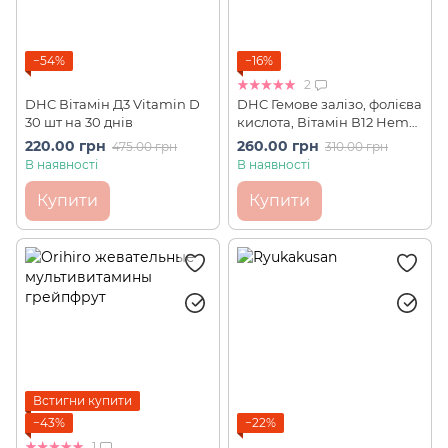
−54%
−16%
2
DHC Вітамін Д3 Vitamin D
DHC Гемове залізо, фолієва
30 шт на 30 днів
кислота, Вітамін В12 Heme
Iron 40 шт на 20 днів
220.00 грн
260.00 грн
475.00 грн
310.00 грн
В наявності
В наявності
Купити
Купити
Встигни купити
−43%
−22%
1