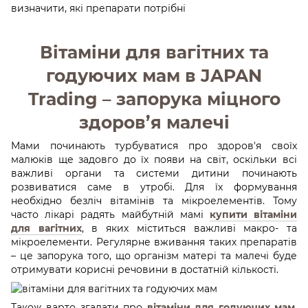
визначити, які препарати потрібні
Вітаміни для вагітних та
годуючих мам в JAPAN
Trading – запорука міцного
здоров’я малечі
Мами починають турбуватися про здоров'я своїх
малюків ще задовго до їх появи на світ, оскільки всі
важливі органи та системи дитини починають
розвиватися саме в утробі. Для їх формування
необхідно безліч вітамінів та мікроелементів. Тому
часто лікарі радять майбутній мамі
купити вітаміни
для вагітних
, в яких міститься важливі макро- та
мікроелементи. Регулярне вживання таких препаратів
– це запорука того, що організм матері та малечі буде
отримувати корисні речовини в достатній кількості.
Також варто згадати про
вітаміни для годуючих мам
.