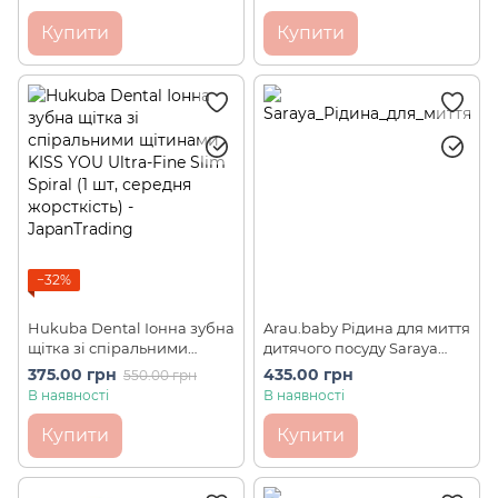
(16саше по 5 г)
Купити
Купити
−32%
Hukuba Dental Іонна зубна
Arau.baby Рідина для миття
щітка зі спіральними
дитячого посуду Saraya
щітинами KISS YOU Ultra-
(500 мл)
375.00 грн
435.00 грн
550.00 грн
Fine Slim Spiral (1 шт,
В наявності
В наявності
середня жорсткість)
Купити
Купити