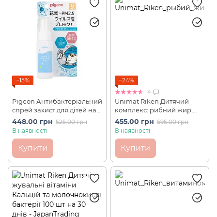
−15%
−24%
4
Pigeon Антибактеріальний
Unimat Riken Дитячий
спрей захист для дітей на
комплекс: рибний жир,
кожен день (50 мл)
молочні бактерії та
448.00 грн
455.00 грн
525.00 грн
595.00 грн
вітаміни зі смаком
В наявності
В наявності
винограду 100шт на 30
днів
Купити
Купити