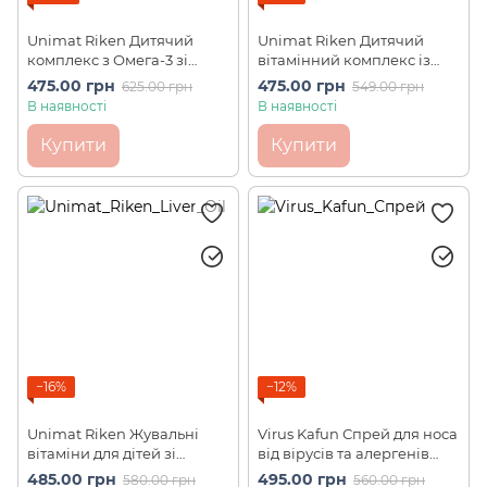
Unimat Riken Дитячий
Unimat Riken Дитячий
комплекс з Омега-3 зі
вітамінний комплекс із
смаком апельсина DHA
протеїном, вітаміном D,
475.00 грн
475.00 грн
625.00 грн
549.00 грн
100 шт на 30 днів
кальцієм для дітей зі
В наявності
В наявності
смаком какао 90 шт на 30
днів
Купити
Купити
−16%
−12%
Unimat Riken Жувальні
Virus Kafun Спрей для носа
вітаміни для дітей зі
від вірусів та алергенів
смаком полуниці Child
Hana Shower Mist Type (70
485.00 грн
495.00 грн
580.00 грн
560.00 грн