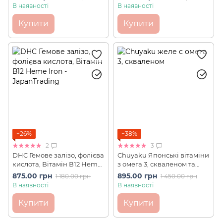
Liver Oil Drop Gummy
мл)
В наявності
В наявності
Strawberry Flavor 90шт на
30 днів
Купити
Купити
−26%
−38%
2
3
DHC Гемове залізо, фолієва
Chuyaku Японські вітаміни
кислота, Вітамін В12 Heme
з омега 3, скваленом та
Iron 180 шт на 90 днів
мінералами для дітей зі
875.00 грн
895.00 грн
1 180.00 грн
1 450.00 грн
смаком полуниці Children
В наявності
В наявності
Liver Oil Jelly 60 шт на 30
днів
Купити
Купити