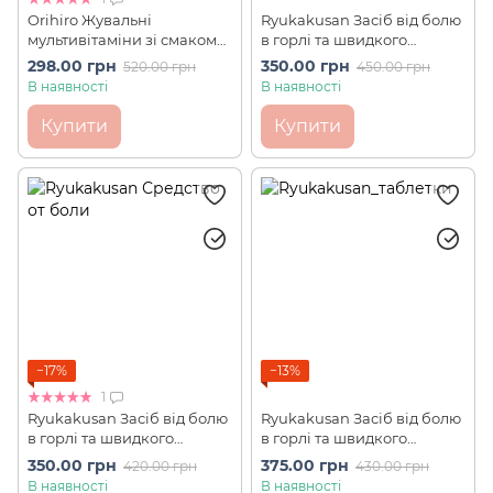
Orihiro Жувальні
Ryukakusan Засіб від болю
мультивітаміни зі смаком
в горлі та швидкого
грейпфрута 120 шт на 30
лікування ангіни зі смаком
298.00 грн
350.00 грн
520.00 грн
450.00 грн
днів
м'яти Direct Stick (16саше
В наявності
В наявності
по 5 г)
Купити
Купити
−17%
−13%
1
Ryukakusan Засіб від болю
Ryukakusan Засіб від болю
в горлі та швидкого
в горлі та швидкого
лікування ангіни зі смаком
лікування ангіни зі смаком
350.00 грн
375.00 грн
420.00 грн
430.00 грн
персика Direct Stick
манго (20 шт)
В наявності
В наявності