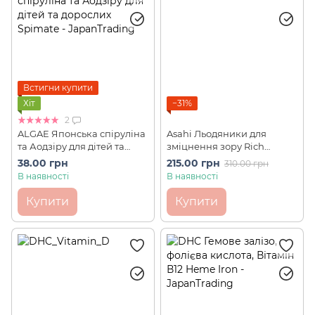
Встигни купити
Хіт
−31%
2
ALGAE Японська спіруліна
Asahi Льодяники для
та Аодзіру для дітей та
зміцнення зору Rich
дорослих Spimate 1 шт
Blueberry (84 г)
38.00 грн
215.00 грн
310.00 грн
В наявності
В наявності
Купити
Купити