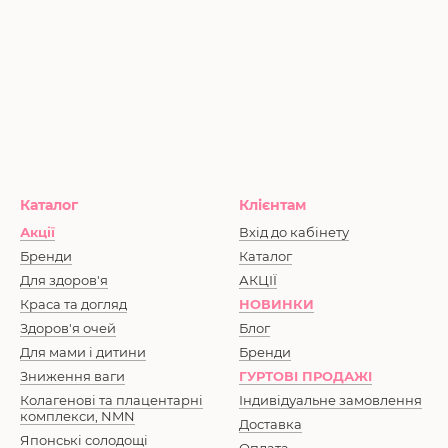
Каталог
Клієнтам
Акції
Вхід до кабінету
Бренди
Каталог
Для здоров'я
АКЦІЇ
Краса та догляд
НОВИНКИ
Здоров'я очей
Блог
Для мами і дитини
Бренди
Зниження ваги
ГУРТОВІ ПРОДАЖІ
Колагенові та плацентарні
Індивідуальне замовлення
комплекси, NMN
Доставка
Японські солодощі