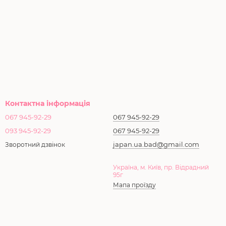
Контактна інформація
067 945-92-29
067 945-92-29
093 945-92-29
067 945-92-29
japan.ua.bad@gmail.com
Зворотний дзвінок
Україна, м. Київ, пр. Відрадний
95г
Мапа проїзду