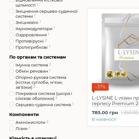
Відновлення кісткової
щільності
1
Зміцнення серцево-судинної
системи
1
Зміцнюючі
1
Імуномодулятори
1
Оздоровлення
1
Противірусні
2
Протигрибкові
1
По органам та системам
Імунна система
2
Обмін речовин
1
Опорно-рухова система
(кістки, суглоби, м'язи,
−37%
зв'язки)
2
Покривна система (шкіра і
L-LYSINE L-лізин п
слизові оболонки)
2
герпесу Premium 2
Серцево-судинна система
1
на 60 днів
785.00 грн
1 250.00
Компоненти
В наявності
Амінокислоти
2
Лізин
1
Кількість в упаковці