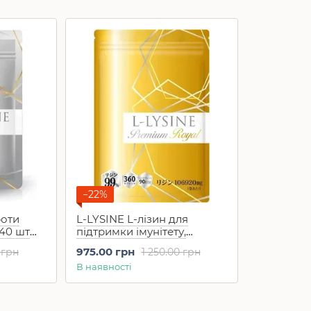
−22%
роти
L-LYSINE L-лізин для
40 шт
підтримки імунітету,
серцево-судинної системи
975.00 грн
 грн
1 250.00 грн
Premium Royal 360 шт на
В наявності
45-90 днів