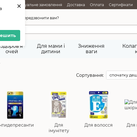
×
АЖІ
Індивідуальне замовлення
Доставка
Оплата
Сертифікати
a
ня товарів
Публічна оферта
45-92-29
Передзвонити вам?
решить
Здоров'я
Для мами і
Зниження
Колаг
очей
дитини
ваги
у
Сортування:
спочатку де
нтидепресанти
Для
Для волосся
Для 
імунітету