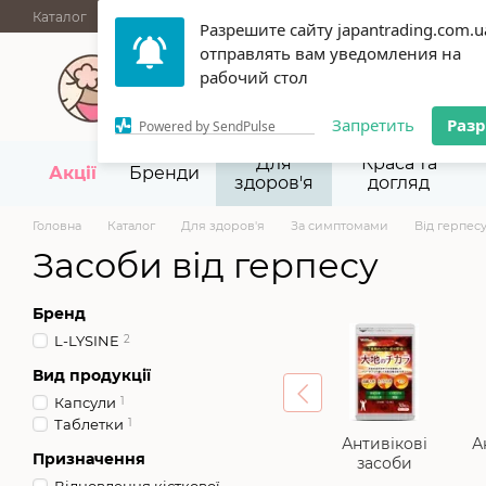
Перейти до основного контенту
Каталог
АКЦІЇ
НОВИНКИ
Блог
Бренди
ГУРТОВІ ПРОД
Разрешите сайту japantrading.com.u
Термін придатності
Відгуки
Про нас
Контакти
Повернен
отправлять вам уведомления на
067 945-92-29,
093 9
рабочий стол
Запретить
Раз
Powered by SendPulse
Для
Краса та
Акції
Бренди
здоров'я
догляд
Головна
Каталог
Для здоров'я
За симптомами
Від герпес
Засоби від герпесу
Бренд
L-LYSINE
2
Вид продукції
Капсули
1
Таблетки
1
Антивікові
А
Призначення
засоби