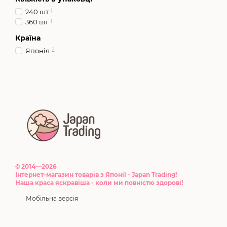
240 шт
1
360 шт
1
Країна
Японія
2
© 2014—2026
Інтернет-магазин товарів з Японії - Japan Trading!
Наша краса яскравіша - коли ми повністю здорові!
Мобільна версія