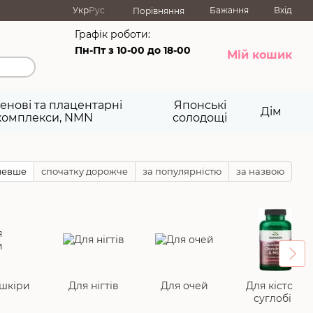
Укр
Рус
Бажання
Вхід
Порівняння
Графік роботи:
Пн-Пт з 10-00 до 18-00
Мій кошик
енові та плацентарні
Японські
Дім
комплекси, NMN
солодощі
шевше
спочатку дорожче
за популярністю
за назвою
шкіри
Для нігтів
Для очей
Для кісток і
суглобів