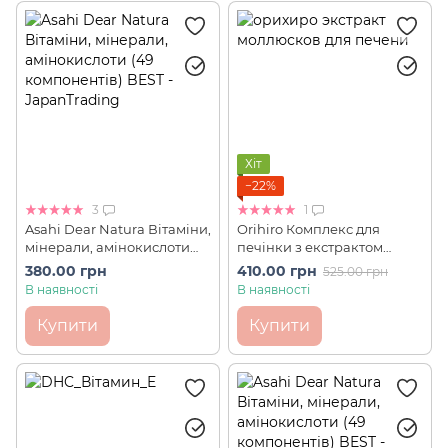
Хіт
−22%
3
1
Asahi Dear Natura Вітаміни,
Orihiro Комплекс для
мінерали, амінокислоти
печінки з екстрактом
(49 компонентів) BEST (80
устриці, куркуми та
380.00 грн
410.00 грн
525.00 грн
шт на 20 днів)
гранулами печінки 20 шт
В наявності
В наявності
на 20 днів
Купити
Купити