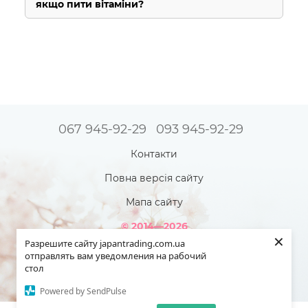
якщо пити вітаміни?
067 945-92-29
093 945-92-29
Контакти
Повна версія сайту
Мапа сайту
© 2014—2026
×
Інтернет-магазин товарів з Японії - Japan Trading!
Разрешите сайту japantrading.com.ua
Наша краса яскравіша - коли ми повністю здорові!
отправлять вам уведомления на рабочий
стол
Укр
Рус
Powered by SendPulse