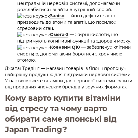
центральній нервовій системі, допомагаючи
розслабитися і знайти внутрішній спокій.
Залізо
— його дефіцит часто
призводить до втоми та апатії, що посилює
стресовий стан.
Омега-3
— жирні кислоти, що
підтримують когнітивні функції та здоров'я мозку.
Коензим Q10
— забезпечує клітини
енергією, допомагаючи боротися з хронічною
втомою.
ДжапанТредінг — магазин товарів із Японії пропонує
найкращу продукцію для підтримки нервової системи.
У нас ви можете вітаміни для нервової системи купити
від провідних японських брендів у зручних форматах.
Кому варто купити вітаміни
від стресу та чому варто
обирати саме японські від
Japan Trading?