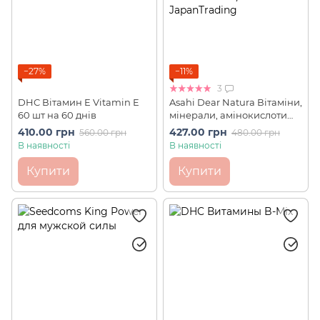
−27%
−11%
3
DHC Вітамин E Vitamin E
Asahi Dear Natura Вітаміни,
60 шт на 60 днів
мінерали, амінокислоти
(49 компонентів) BEST 80
410.00 грн
427.00 грн
560.00 грн
480.00 грн
шт на 20 днів
В наявності
В наявності
Купити
Купити