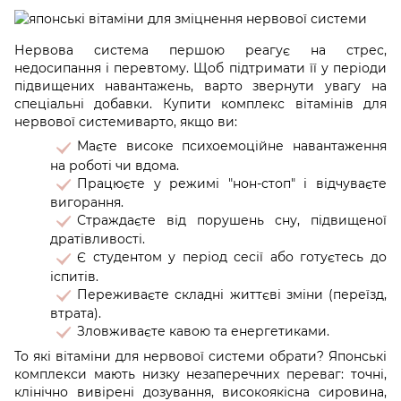
Нервова система першою реагує на стрес,
недосипання і перевтому. Щоб підтримати її у періоди
підвищених навантажень, варто звернути увагу на
спеціальні добавки. Купити комплекс вітамінів для
нервової системиварто, якщо ви:
Маєте високе психоемоційне навантаження
на роботі чи вдома.
Працюєте у режимі "нон-стоп" і відчуваєте
вигорання.
Страждаєте від порушень сну, підвищеної
дратівливості.
Є студентом у період сесії або готуєтесь до
іспитів.
Переживаєте складні життєві зміни (переїзд,
втрата).
Зловживаєте кавою та енергетиками.
То які вітаміни для нервової системи обрати? Японські
комплекси мають низку незаперечних переваг: точні,
клінічно вивірені дозування, високоякісна сировина,