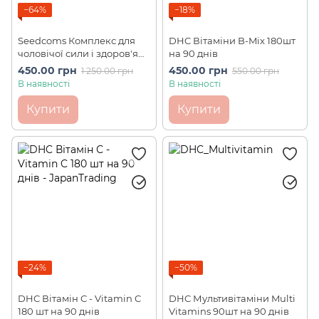
−64%
−18%
Seedcoms Комплекс для
DHC Вітаміни B-Mix 180шт
чоловічої сили і здоров'я
на 90 днів
King Power 90 шт на 90
450.00 грн
450.00 грн
1 250.00 грн
550.00 грн
днів
В наявності
В наявності
Купити
Купити
−24%
−50%
DHC Вітамін С - Vitamin C
DHC Мультивітаміни Multi
180 шт на 90 днів
Vitamins 90шт на 90 днів