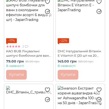
Для підвищення потенції
Знеболюючі засоби
Для зубів
Для кишечника
Для лікування акне
Для лікування варикозу
Для сечового міхура
Для печінки
−17%
−22%
2
Для підтримки надниркових залоз
KAO BUB Лікувальні
DHC Натуральний Вітамін
шипучі бомбочки для ванн
Е Vitamin E (20 шт на 20
Для підшлункової залози
з охолодним ефектом
днів)
79.00 грн
145.00 грн
95.00 грн
185.00 грн
асорті 6 видів (1 шт)
В наявності
В наявності
Для зниження, нормалізації кров'яного тиску
Купити
Купити
Для зниження цукру в крові
Для зниження холестерину в крові
Від головного болю
Від стенокардії
При алергіях, непереносимості