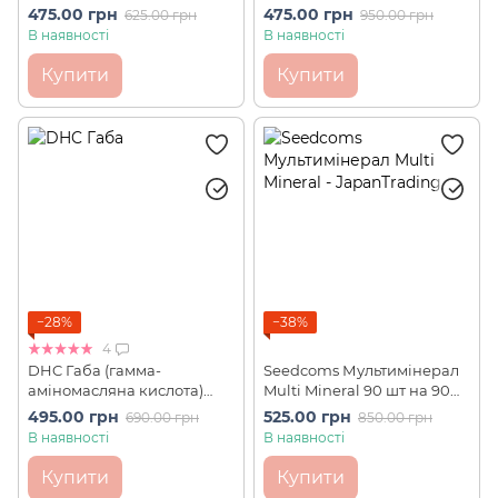
475.00 грн
475.00 грн
625.00 грн
950.00 грн
В наявності
В наявності
Купити
Купити
−28%
−38%
4
DHC Габа (гамма-
Seedcoms Мультимінерал
аміномасляна кислота)
Multi Mineral 90 шт на 90
Gaba 30шт на 30 днів
днів
495.00 грн
525.00 грн
690.00 грн
850.00 грн
В наявності
В наявності
Купити
Купити