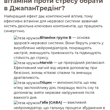
вітаміни проти стресу обрати
в ДжапанТредінг?
Найкращий ефект дає комплексний вплив, тому
ефективні вітаміни для нервової системи зазвичай
містять декілька ключових компонентів, що працюють
синергічно.
Вітаміни групи B
— основа
здоров'я нервової системи. Вони беруть участь у
виробленні нейромедіаторів, покращують
настрій, зменшують тривожність та підвищують
стійкість до стресу.
Магній
— це природний релаксант.
Ефективний магній від нервів допомагає при
безсонні, знімає м’язові спазми та зменшує
дратівливість.
Гліцин
— амінокислота, що має
м'яку заспокійливу дію, покращує якість сну та
допомагає зняти нервове напруження після
важкого дня.
Габа (GABA)
— важливий
нейромедіатор, що гальмує процеси збудження в