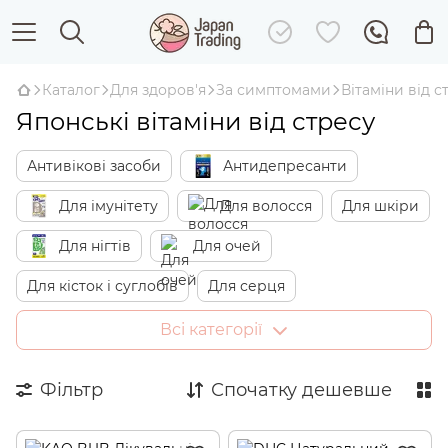
Каталог
Для здоров'я
За симптомами
Вітаміни від с
Японські вітаміни від стресу
Антивікові засоби
Антидепресанти
Для імунітету
Для волосся
Для шкіри
Для нігтів
Для очей
Для кісток і суглобів
Для серця
Для щитовидної залози
Всі категорії
Вітаміни від стресу
Від хронічної втоми
Фільтр
Спочатку дешевше
Вітаміни при застуді
Для підвищення лібідо