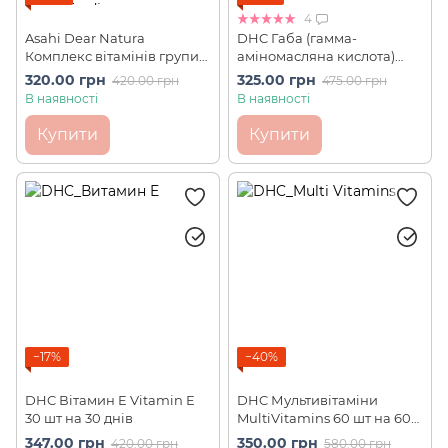
4
Asahi Dear Natura
DHC Габа (гамма-
Комплекс вітамінів групи
аміномасляна кислота)
В з інозитолом та
Gaba 20 шт на 20 днів
320.00 грн
325.00 грн
420.00 грн
475.00 грн
амінокислотою лейцином
В наявності
В наявності
для підтримки енергії,
нервової системи та
Купити
Купити
здорової шкіри (60 шт на
60 днів)
−17%
−40%
DHC Вітамин E Vitamin E
DHC Мультивітаміни
30 шт на 30 днів
MultiVitamins 60 шт на 60
днів
347.00 грн
350.00 грн
420.00 грн
580.00 грн