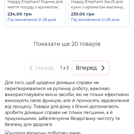
Happy Elephant Рідина для
Happy Elephant Засіб для
миття посуду з ароматом
кухні з ароматом жасміну
юдзу Saraya (450 мл)
Saraya (500 мл)
234.00 грн
235.00 грн
Під замовлення 21-28 днів
Під замовлення 21-28 днів
Показати ще 20 товарів
Назад
Вперед
1
з 3
Для того, щоб щоденні домашні справи не
перетворювалися на рутинну роботу, важливо
використовувати якісні засоби, які не тільки ефективно
виконують свою функцію, але й приносять задоволення
від процесу. Товари для дому з Японії допомагають
зробити домашні справи не тільки легшими, а й
приємнішими, забезпечуючи бездоганну чистоту та
безпеку для здоров'я.