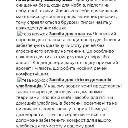
очищення без шкоди для меблів, підлоги чи
побутової техніки. Японські засоби для чищення
мають високу концентрацію активних речовин,
тому справляються з брудом і пилом навіть у
важкодоступних місцях.
Засоби для прання.
Японський
порошок для прання та кондиціонер для білизни
забезпечують ідеальну чистоту речей без
агресивного впливу на тканини. Це особливо
важливо для тих, хто має чутливу шкіру або
алергії. Кондиціонери дарують одягу приємний
аромат і м’якість, що робить носіння речей
комфортнішим.
Засоби для гігієни домашніх
улюбленців
.
У нашому асортименті представлені
також товари для догляду за домашніми
тваринами. Японські мийні засоби для гігієни
домашніх улюбленців безпечні, ефективні та не
викликають подразнень у тварин. Шампуні,
дезодоранти, гігієнічні серветки — все це
допоможе забезпечити комфорт для вашого
улюбленця та чистоту у вашому домі.