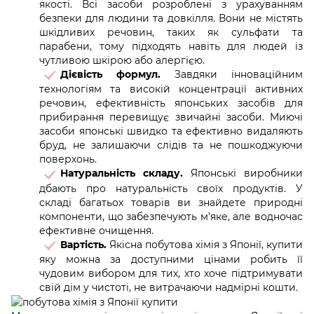
якості. Всі засоби розроблені з урахуванням
безпеки для людини та довкілля. Вони не містять
шкідливих речовин, таких як сульфати та
парабени, тому підходять навіть для людей із
чутливою шкірою або алергією.
Дієвість формул.
Завдяки інноваційним
технологіям та високій концентрації активних
речовин, ефективність японських засобів для
прибирання перевищує звичайні засоби. Миючі
засоби японські швидко та ефективно видаляють
бруд, не залишаючи слідів та не пошкоджуючи
поверхонь.
Натуральність складу.
Японські виробники
дбають про натуральність своїх продуктів. У
складі багатьох товарів ви знайдете природні
компоненти, що забезпечують м’яке, але водночас
ефективне очищення.
Вартість.
Якісна побутова хімія з Японії, купити
яку можна за доступними цінами робить її
чудовим вибором для тих, хто хоче підтримувати
свій дім у чистоті, не витрачаючи надмірні кошти.