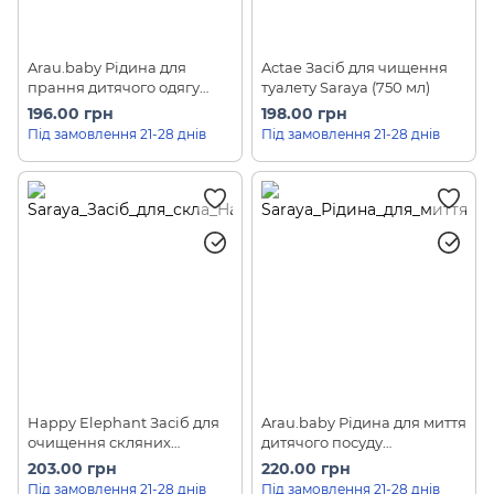
Arau.baby Рідина для
Actae Засіб для чищення
прання дитячого одягу
туалету Saraya (750 мл)
(наповнювач) Saraya (720
196.00 грн
198.00 грн
мл)
Під замовлення 21-28 днів
Під замовлення 21-28 днів
Happy Elephant Засіб для
Arau.baby Рідина для миття
очищення скляних
дитячого посуду
поверхонь Saraya (500 мл)
(наповнювач) Saraya (450
203.00 грн
220.00 грн
мл)
Під замовлення 21-28 днів
Під замовлення 21-28 днів