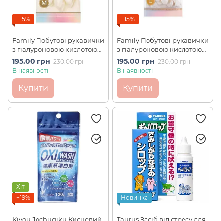
−15%
−15%
Family Побутові рукавички
Family Побутові рукавички
з гіалуроновою кислотою
з гіалуроновою кислотою
Premium Touch (розмір М)
Premium Touch (розмір L)
195.00 грн
195.00 грн
230.00 грн
230.00 грн
В наявності
В наявності
Купити
Купити
Хіт
−19%
Новинка
Kiyou Jochugiku Кисневий
Taurus Засіб від стресу для