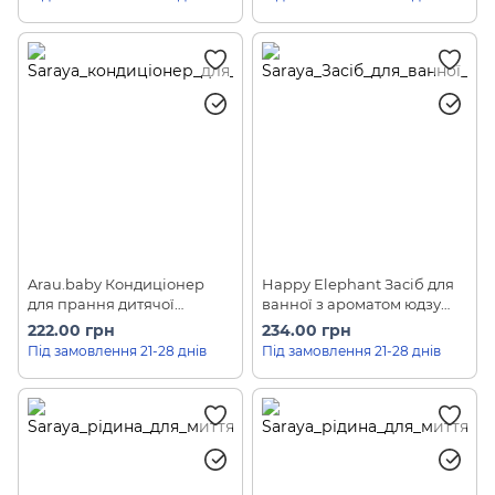
Arau.baby Кондиціонер
Happy Elephant Засіб для
для прання дитячої
ванної з ароматом юдзу
білизни (наповнювач)
Saraya (500 мл)
222.00 грн
234.00 грн
Saraya Laundry Conditioner
Під замовлення 21-28 днів
Під замовлення 21-28 днів
(440 мл)