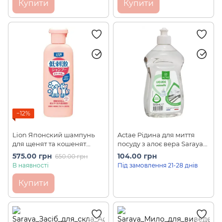
Купити
Купити
−12%
Lion Японский шампунь
Actae Рідина для миття
для щенят та кошенят
посуду з алоє вера Saraya
гіпоалергенний (220 мл)
(500 мл)
575.00 грн
104.00 грн
650.00 грн
В наявності
Під замовлення 21-28 днів
Купити