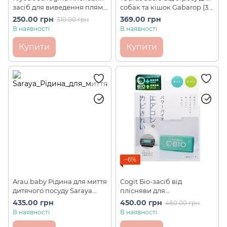
засіб для виведення плям
собак та кішок Gabarop (30
OXI WASH (120 г)
мл)
250.00 грн
369.00 грн
310.00 грн
В наявності
В наявності
Купити
Купити
−6%
Arau.baby Рідина для миття
Cogit Біо-засіб від
дитячого посуду Saraya
плісняви для
(500 мл)
кондиціонерів Power Bio
435.00 грн
450.00 грн
480.00 грн
Air‑conditioner Mold
В наявності
В наявності
Cleaner