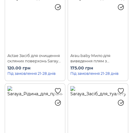
Actae Засіб для очищення
Arau.baby Мило для
скляних поверхонь Saraya
виведення плям з
(1 л)
дитячого одягу Saraya (110
120.00 грн
175.00 грн
г)
Під замовлення 21-28 днів
Під замовлення 21-28 днів