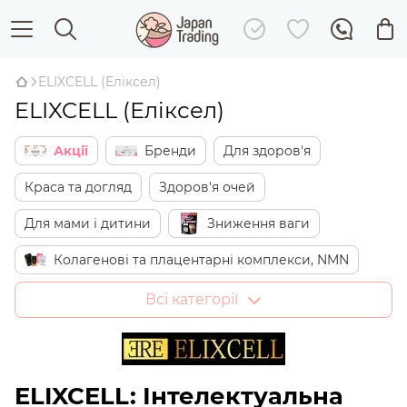
ELIXCELL (Еліксел)
ELIXCELL (Еліксел)
Акції
Бренди
Для здоров'я
Краса та догляд
Здоров'я очей
Для мами і дитини
Зниження ваги
Колагенові та плацентарні комплекси, NMN
Японські солодощі
Дім
Всі категорії
ELIXCELL: Інтелектуальна