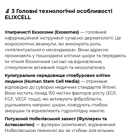
🔬 3 Головні технологічні особливості
ELIXCELL
Ультрачисті Екзосоми (Exosomes)
— головний
інформаційний інструмент сучасної дерматології. Це
мікроскопічні везикули, які виконують роль
«інтелектуального месенджера». Вони адресно
проникають у пошкоджені клітини шкіри та передають
їм чіткий біохімічний сигнал на відновлення,
стимулюючи активний поділ та неоколагенез.
Культуральне середовище стовбурових клітин
людини (Human Stem Cell Media)
— отримане
відповідно до суворих медичних стандартів Японії.
Воно містить понад 150 чистих факторів росту (EGF,
FGF, VEGF тощо), які активують фібробласти,
ущільнюють матрикс шкіри, ліквідують глибокі
зморшки та відновлюють гідроліпідну мантію.
Потужний Нобелівський захист (Фуллерен та
Астаксантин)
— фулерен (компонент, відзначений
Нобелівською премією) діє як «губка» для вільних