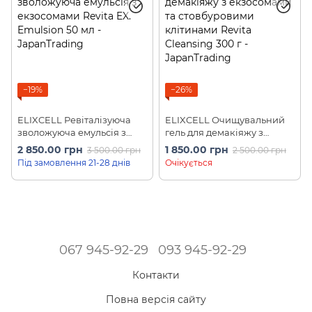
−19%
−26%
ELIXCELL Ревіталізуюча
ELIXCELL Очищувальний
зволожуюча емульсія з
гель для демакіяжу з
екзосомами Revita EX.
екзосомами та
2 850.00 грн
1 850.00 грн
3 500.00 грн
2 500.00 грн
Emulsion 50 мл
стовбуровими клітинами
Під замовлення 21-28 днів
Очікується
Revita Cleansing 300 г
067 945-92-29
093 945-92-29
Контакти
Повна версія сайту