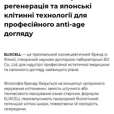
регенерація та японські
клітинні технології для
професійного anti-age
догляду
ELIXCELL
— це преміальний космецевтичний бренд із
Японії, створений науково-дослідною лабораторією BIJ
Co., Ltd. для індустрії професійної естетичної медицини
та салонного догляду найвищого рівня.
Філософія бренду базується на концепції «розумного
керування клітинами»: замість штучного або
тимчасового маскування ознак старіння, формули
ELIXCELL перезапускають природний біологічний
потенціал клітин шкіри, повертаючи їй молодість
ізсередини.