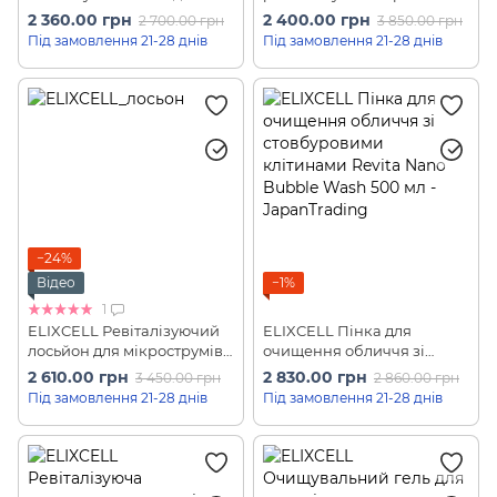
обличчя з екзосомами та
Revita Cream Pro (300 мл)
2 360.00 грн
2 400.00 грн
2 700.00 грн
3 850.00 грн
екстрактом стовбурових
Під замовлення 21-28 днів
Під замовлення 21-28 днів
клітин Moist Face Mask (40
шт)
−24%
Відео
−1%
1
ELIXCELL Ревіталізуючий
ELIXCELL Пінка для
лосьйон для мікрострумів,
очищення обличчя зі
ліфтингу та зволоження
стовбуровими клітинами
2 610.00 грн
2 830.00 грн
3 450.00 грн
2 860.00 грн
шкіри Revita Lotion (500
Revita Nano Bubble Wash
Під замовлення 21-28 днів
Під замовлення 21-28 днів
мл)
500 мл