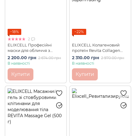
−18%
−22%
2
ELIXCELL Професійні
ELIXCELL Колагеновий
маски для обличчя з
протеїн Revita Collagen
екстрактом стовбурових
Protein 200 г
2 200.00 грн
2 310.00 грн
2 674.00 грн
2 970.00 грн
клітин Revita Face Mask (40
В наявності
В наявності
шт)
Купити
Купити