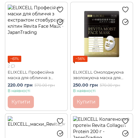
−61%
−56%
2
ELIXCELL Професійна
ELIXCELL Омолоджуюча
маска для обличчя з
зволожуюча маска для
екстрактом стовбурових
обличчя з екзосомами та
220.00 грн
250.00 грн
570.00 грн
570.00 грн
клітин Revita Face Mask (1
екстрактом стовбурових
В наявності
В наявності
шт)
клітин Moist Face Mask (1
шт)
Купити
Купити