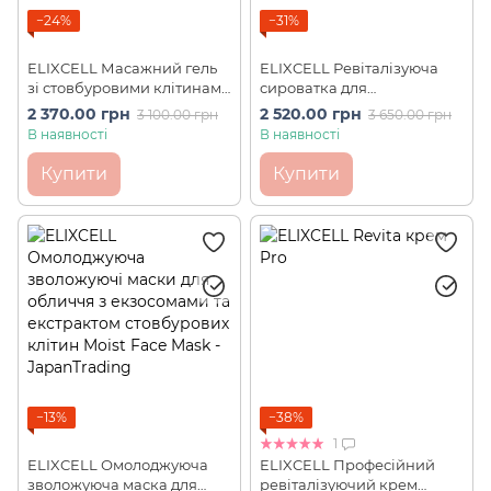
−24%
−31%
ELIXCELL Масажний гель
ELIXCELL Ревіталізуюча
зі стовбуровими клітинами
сироватка для
для моделювання тіла
професійного
2 370.00 грн
2 520.00 грн
3 100.00 грн
3 650.00 грн
REVITA Massage Gel (500 г)
застосування Revita
В наявності
В наявності
Essence Pro (150 мл)
Купити
Купити
−13%
−38%
1
ELIXCELL Омолоджуюча
ELIXCELL Професійний
зволожуюча маска для
ревіталізуючий крем