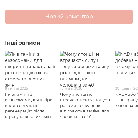
Новий коментар
Інші записи
8 липня 2026
1 липня 2026
20 травня 20
Як вітаміни з
Чому японці не
NAD+ або 
екзосомами для шкіри
втрачають силу і тонус з
– що краще
впливають на її
роками та яку роль
ключова р
регенерацію після
відіграють вітаміни для
стресу та вікових змін
чоловіків за 40