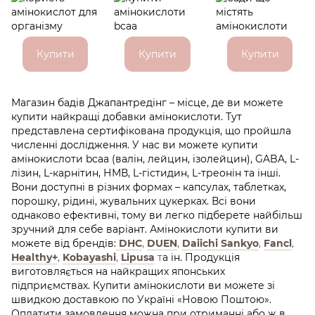
Купити
Купити
Купити
Магазин бадів Джапантредінг – місце, де ви можете
купити найкращі добавки амінокислоти. Тут
представлена сертифікована продукція, що пройшла
численні дослідження. У нас ви можете купити
амінокислоти bcaa (валін, лейцин, ізолейцин), GABA, L-
лізин, L-карнітин, НМВ, L-гістидин, L-треонін та інші.
Вони доступні в різних формах – капсулах, таблетках,
порошку, рідині, жувальних цукерках. Всі вони
однаково ефективні, тому ви легко підберете найбільш
зручний для себе варіант. Амінокислоти купити ви
можете від брендів:
DHC
,
DUEN
,
Daiichi Sankyo
,
Fancl
,
Healthy+
,
Kobayashi
,
Lipusa
т
а ін. Продукція
виготовляється на найкращих японських
підприємствах. Купити амінокислоти ви можете зі
швидкою доставкою по Україні «Новою Поштою».
Оплатити замовлення можна при отриманні або ж в