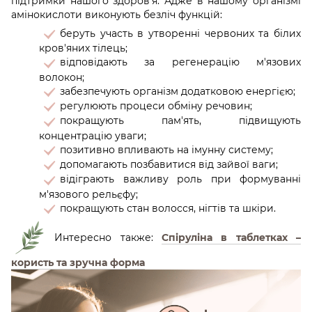
підтримки нашого здоров’я. Адже в нашому організмі
амінокислоти виконують безліч функцій:
беруть участь в утворенні червоних та білих
кров'яних тілець;
відповідають за регенерацію м'язових
волокон;
забезпечують організм додатковою енергією;
регулюють процеси обміну речовин;
покращують пам'ять, підвищують
концентрацію уваги;
позитивно впливають на імунну систему;
допомагають позбавитися від зайвої ваги;
відіграють важливу роль при формуванні
м'язового рельєфу;
покращують стан волосся, нігтів та шкіри.
Интересно также:
Спіруліна в таблетках –
користь та зручна форма