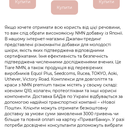
Купити
Купити
Купити
Якщо хочете отримати всю користь від цієї речовини,
то вам слід обрати високоякісну NMN добавку із Японії.
В нашому інтернет-магазині Джапан-трединг
представлені різноманітні добавки для молодості
шкіри, якість яких підтверджена відповідними
сертифікатами. Їхня ефективність та безпечність
підтверджена численними дослідженнями вчених. Це
Tiare NMN, а також продукція від перевірених
виробників Equol Plus, Seedcoms, Rucea, TOKYO, Aoki,
Uthever, Victory Road. Комплекси для довголіття та
краси з NMN premium також містять у своєму складі:
коензим Q10, колаген, протеоглікани та інші корисні
компоненти. Доставка БАДів по Україні відбувається за
допомогою надійної транспортної компанії – «Нової
Пошти». Клієнти можуть отримати безкоштовну
доставку за умови суми замовлення 3000 гривень чи
більше та повній оплаті на картку «ПриватБанку». У разі
потреби досвідчені консультанти допоможуть вибрати