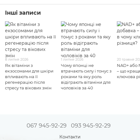
Інші записи
8 липня 2026
1 липня 2026
20 травня 20
Як вітаміни з
Чому японці не
NAD+ або 
екзосомами для шкіри
втрачають силу і тонус з
– що краще
впливають на її
роками та яку роль
ключова р
регенерацію після
відіграють вітаміни для
стресу та вікових змін
чоловіків за 40
067 945-92-29
093 945-92-29
Контакти