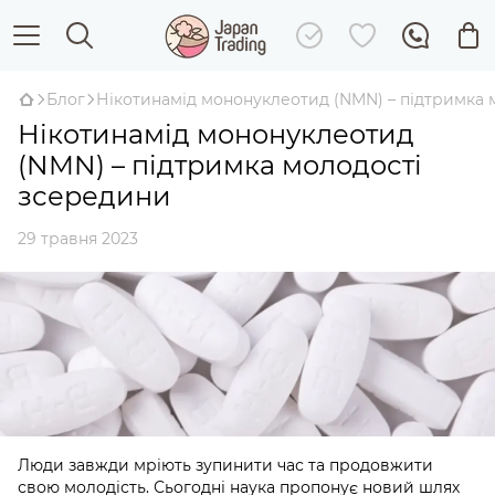
Блог
Нікотинамід мононуклеотид (NMN) – підтримка 
Нікотинамід мононуклеотид
(NMN) – підтримка молодості
зсередини
29 травня 2023
Люди завжди мріють зупинити час та продовжити
свою молодість. Сьогодні наука пропонує новий шлях