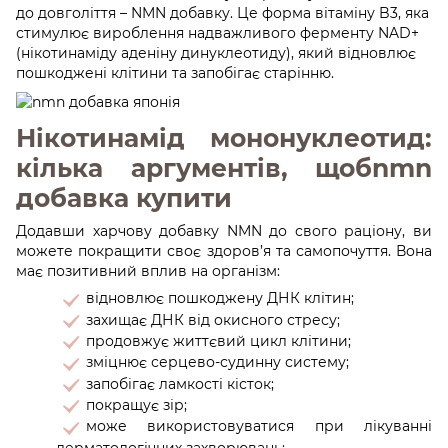
до довголіття – NMN добавку. Це форма вітаміну B3, яка
стимулює вироблення надважливого ферменту NAD+
(нікотинаміду аденіну динуклеотиду), який відновлює
пошкоджені клітини та запобігає старінню.
Нікотинамід мононуклеотид:
кілька аргументів, щобnmn
добавка купити
Додавши харчову добавку NMN до свого раціону, ви
можете покращити своє здоров’я та самопочуття. Вона
має позитивний вплив на організм:
відновлює пошкоджену ДНК клітин;
захищає ДНК від окисного стресу;
продовжує життєвий цикл клітини;
зміцнює серцево-судинну систему;
запобігає ламкості кісток;
покращує зір;
може використовуватися при лікуванні
дерматологічних захворювань;