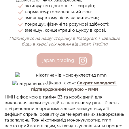
активує ген довголіття – сиртуїн;
нормалізує гормональний фон;
зменшує втому після навантажень;
покращує фізичні та розумові здібності;
зменшує концентрацію цукру в крові.
Підписуйся на нашу сторінку в Іnstagram і швидше
будь в курсі усіх новин від Japan Trading
japan_trading
Цікаво також:
Секрет молодості,
підтверджений наукою – NMN
НМН є формою вітаміну В3 та необхідний для
виконання низки функцій на клітинному рівні. Рівень
цієї речовини в організмі з віком знижується, а її
дефіцит сприяє розвитку дегенеративних захворювань
та запалень. Тож нікотинамід мононуклеотид nmn
варто приймати людям, які хочуть уповільнити процес