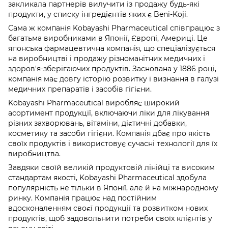
закликала партнерів вилучити із продажу будь-які
продукти, у списку інгредієнтів яких є Beni-Koji.
Сама ж компанія Kobayashi Pharmaceutical співпрацює з
багатьма виробниками в Японії, Європі, Америці. Це
японська фармацевтична компанія, що спеціалізується
на виробництві і продажу різноманітних медичних і
здоров'я-зберігаючих продуктів. Заснована у 1886 році,
компанія має довгу історію розвитку і визнання в галузі
медичних препаратів і засобів гігієни.
Kobayashi Pharmaceutical виробляє широкий
асортимент продукції, включаючи ліки для лікування
різних захворювань, вітаміни, дієтичні добавки,
косметику та засоби гігієни. Компанія дбає про якість
своїх продуктів і використовує сучасні технології для їх
виробництва.
Завдяки своїй великій продуктовій лінійці та високим
стандартам якості, Kobayashi Pharmaceutical здобула
популярність не тільки в Японії, але й на міжнародному
ринку. Компанія працює над постійним
вдосконаленням своєї продукції та розвитком нових
продуктів, щоб задовольнити потреби своїх клієнтів у