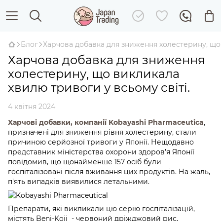
Блог
Харчова добавка для зниження холестерину, що 
Харчова добавка для зниження
холестерину, що викликала
хвилю тривоги у всьому світі.
4 квітня 2024
Харчові добавки, компанії Kobayashi Pharmaceutica
,
призначені для зниження рівня холестерину, стали
причиною серйозної тривоги у Японії. Нещодавно
представник міністерства охорони здоров’я Японії
повідомив, що щонайменше 157 осіб були
госпіталізовані після вживання цих продуктів. На жаль,
п'ять випадків виявилися летальними.
Препарати, які викликали цю серію госпіталізацій,
містять Beni-Koji - червоний дріжджовий рис,