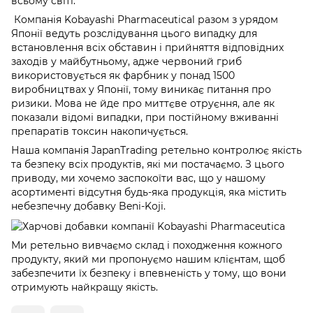
всьому світі.
Компанія Kobayashi Pharmaceutical разом з урядом
Японії ведуть розслідування цього випадку для
встановлення всіх обставин і прийняття відповідних
заходів у майбутньому, адже червоний гриб
використовується як фарбник у понад 1500
виробництвах у Японії, тому виникає питання про
ризики. Мова не йде про миттєве отруєння, але як
показали відомі випадки, при постійному вживанні
препаратів токсин накопичується.
Наша компанія JapanТrading ретельно контролює якість
та безпеку всіх продуктів, які ми постачаємо. З цього
приводу, ми хочемо заспокоїти вас, що у нашому
асортименті відсутня будь-яка продукція, яка містить
небезпечну добавку Beni-Koji.
Ми ретельно вивчаємо склад і походження кожного
продукту, який ми пропонуємо нашим клієнтам, щоб
забезпечити їх безпеку і впевненість у тому, що вони
отримують найкращу якість.