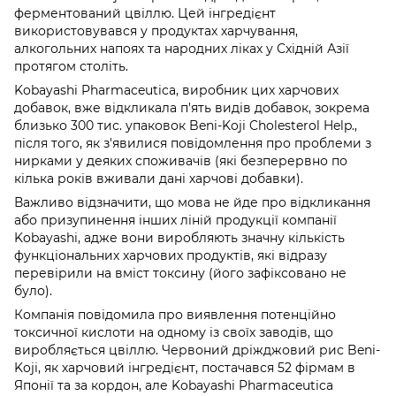
ферментований цвіллю. Цей інгредієнт
використовувався у продуктах харчування,
алкогольних напоях та народних ліках у Східній Азії
протягом століть.
Kobayashi Pharmaceutica, виробник цих харчових
добавок, вже відкликала п'ять видів добавок, зокрема
близько 300 тис. упаковок Beni-Koji Cholesterol Help.,
після того, як з'явилися повідомлення про проблеми з
нирками у деяких споживачів (які безперервно по
кілька років вживали дані харчові добавки).
Важливо відзначити, що мова не йде про відкликання
або призупинення інших ліній продукції компанії
Kobayashi, адже вони виробляють значну кількість
функціональних харчових продуктів, які відразу
перевірили на вміст токсину (його зафіксовано не
було).
Компанія повідомила про виявлення потенційно
токсичної кислоти на одному із своїх заводів, що
виробляється цвіллю. Червоний дріжджовий рис Beni-
Koji, як харчовий інгредієнт, постачався 52 фірмам в
Японії та за кордон, але Kobayashi Pharmaceutica