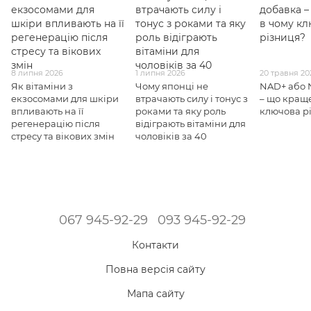
8 липня 2026
1 липня 2026
20 травня 20
Як вітаміни з
Чому японці не
NAD+ або 
екзосомами для шкіри
втрачають силу і тонус з
– що краще
впливають на її
роками та яку роль
ключова р
регенерацію після
відіграють вітаміни для
стресу та вікових змін
чоловіків за 40
067 945-92-29
093 945-92-29
Контакти
Повна версія сайту
Мапа сайту