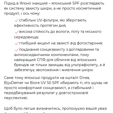
Підхід в Японії інакший – японський SPF розглядають
як систему захисту шкіри, а не просто косметичний
продукт, і ось чому:
стабільні UV-фільтри, які зберігають
ефективність протягом дня;
висока стійкість до вологи, поту та міського
середовища;
глибший акцент на захисті від фотостаріння;
поєднання сонцезахисту з доглядовими та
антиоксидантними компонентами, тому
найкращий СПФ для обличчя від японських
брендів не тільки захищає від ультрафіолету, а й
забезпечує зволоження і живлення шкіри.
Саме тому японські продукти на кшталт Direa,
BijuDemer чи Biore UV 50 SPF обирають ті, хто шукає не
просто комфортний сонцезахист, а стабільний і
передбачуваний результат у довгостроковій
перспективі.
Щоб було легше визначитись, пропонуємо вашій увазі