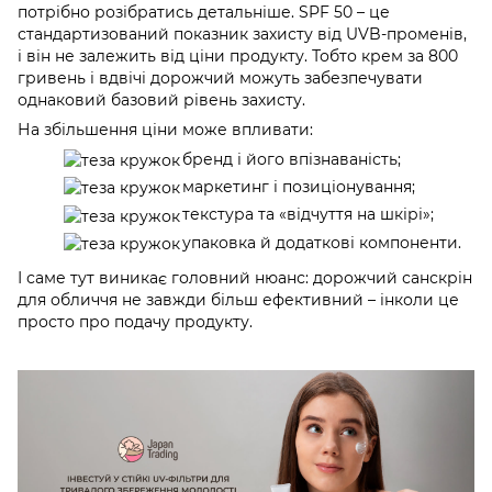
потрібно розібратись детальніше. SPF 50 – це
стандартизований показник захисту від UVB-променів,
і він не залежить від ціни продукту. Тобто крем за 800
гривень і вдвічі дорожчий можуть забезпечувати
однаковий базовий рівень захисту.
На збільшення ціни може впливати:
бренд і його впізнаваність;
маркетинг і позиціонування;
текстура та «відчуття на шкірі»;
упаковка й додаткові компоненти.
І саме тут виникає головний нюанс: дорожчий санскрін
для обличчя не завжди більш ефективний – інколи це
просто про подачу продукту.