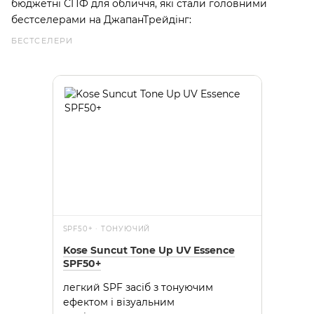
бюджетні СПФ для обличчя, які стали головними
бестселерами на ДжапанТрейдінг:
БЕСТСЕЛЕРИ
SPF50+ · ТОНУЮЧИЙ
Kose Suncut Tone Up UV Essence
SPF50+
легкий SPF засіб з тонуючим
ефектом і візуальним