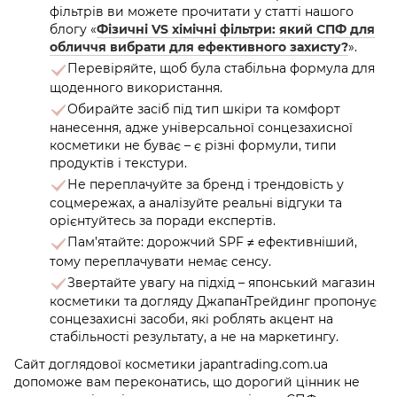
фільтрів ви можете прочитати у статті нашого
блогу «
Фізичні VS хімічні фільтри: який СПФ для
обличчя вибрати для ефективного захисту?
».
Перевіряйте, щоб була стабільна формула для
щоденного використання.
Обирайте засіб під тип шкіри та комфорт
нанесення, адже універсальної сонцезахисної
косметики не буває – є різні формули, типи
продуктів і текстури.
Не переплачуйте за бренд і трендовість у
соцмережах, а аналізуйте реальні відгуки та
орієнтуйтесь за поради експертів.
Пам’ятайте: дорожчий SPF ≠ ефективніший,
тому переплачувати немає сенсу.
Звертайте увагу на підхід – японський магазин
косметики та догляду ДжапанТрейдинг пропонує
сонцезахисні засоби, які роблять акцент на
стабільності результату, а не на маркетингу.
Сайт доглядової косметики japantrading.com.ua
допоможе вам переконатись, що дорогий цінник не