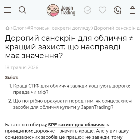
Блог
#Японські секрети догляду
Дорогий санскрін д
Дорогий санскрін для обличчя ≠
кращий захист: що насправді
має значення?
18 травня 2026
Зміст:
Кращі СПФ для обличчя завжди коштують дорого:
правда чи міф?
Що потрібно врахувати перед тим, як сонцезахисні
засоби для обличчя купити у JapanTrading?
Багато хто обирає
SPF захист для обличчя
за
принципом: дорожче – значить краще. Але у випадку
сонцезахисних засобів це працює не завжди, тому