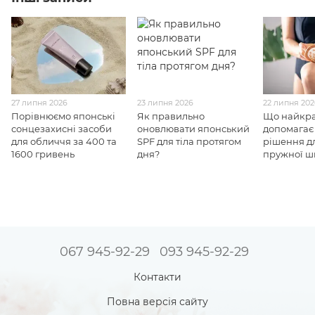
27 липня 2026
23 липня 2026
22 липня 20
Порівнюємо японські
Як правильно
Що найкр
сонцезахисні засоби
оновлювати японський
допомагає 
для обличчя за 400 та
SPF для тіла протягом
рішення дл
1600 гривень
дня?
пружної ш
067 945-92-29
093 945-92-29
Контакти
Повна версія сайту