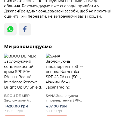
визначає якість, і це стосується не тільки СПФ для
обличчя. Рекомендуємо вже сьогодні придбати у
ДжапанТрейдинг сонцезахисні засоби, щоб на практиці
оцінити їхні переваги, не витрачаючи зайві кошти.
Ми рекомендуємо
BIJOU DE MER
SANA Зволожуюча
Зволожуючий
гіпоалергенна SPF-
сонцезахисний крем
основа Nameraka
1 420.00 грн
457.00 грн
SPF 50+ PA++++
SPF 45 PA+++ (50 г,
2 150.00 грн
580.00 грн
Beauté invariante
ніжний беж)