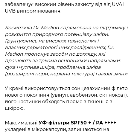
забезпечує високий рівень захисту від від UVA і
UVB випромінювання.
Косметика Dr. Medion спрямована на підтримку і
розкриття природного потенціалу шкіри.
Грунтуючись на високих технологіях і
власних дерматологічних дослідженнях, Dr.
Medion пропонує засоби по догляду, які
працюють за трьома основними напрямками:
суха і чутлива шкіра, проблемна шкіра
(розширені пори, нерівна текстура) і вікові зміни.
У кремі використовується сонцезахисний фільтр
нового покоління (увінул, авобензон, октіноксат),
його частинки обходять пряме зіткнення з
шкірою.
Максимальні
УФ-фільтри SPF50 + / PA ++++
,
укладені в мікрокапсули, залишаються на