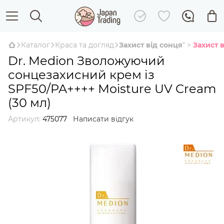
Каталог
Краса та догляд
Захист від сонця
" >
Захист 
Dr. Medion Зволожуючий
сонцезахисний крем із
SPF50/PA++++ Moisture UV Cream
(30 мл)
Артикул:
475077
Написати відгук