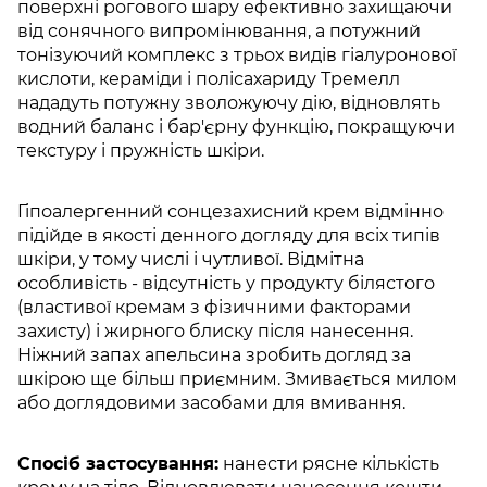
поверхні рогового шару ефективно захищаючи
від сонячного випромінювання, а потужний
тонізуючий комплекс з трьох видів гіалуронової
кислоти, кераміди і полісахариду Тремелл
нададуть потужну зволожуючу дію, відновлять
водний баланс і бар'єрну функцію, покращуючи
текстуру і пружність шкіри.
Гіпоалергенний сонцезахисний крем відмінно
підійде в якості денного догляду для всіх типів
шкіри, у тому числі і чутливої. Відмітна
особливість - відсутність у продукту білястого
(властивої кремам з фізичними факторами
захисту) і жирного блиску після нанесення.
Ніжний запах апельсина зробить догляд за
шкірою ще більш приємним. Змивається милом
або доглядовими засобами для вмивання.
Спосіб застосування:
нанести рясне кількість