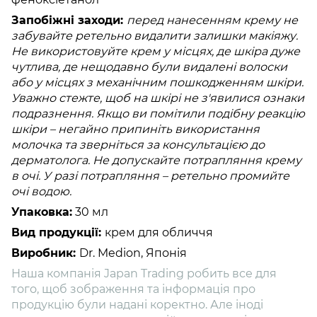
Запобіжні заходи:
перед нанесенням крему не
забувайте ретельно видалити залишки макіяжу.
Не використовуйте крем у місцях, де шкіра дуже
чутлива, де нещодавно були видалені волоски
або у місцях з механічним пошкодженням шкіри.
Уважно стежте, щоб на шкірі не з'явилися ознаки
подразнення. Якщо ви помітили подібну реакцію
шкіри – негайно припиніть використання
молочка та зверніться за консультацією до
дерматолога. Не допускайте потрапляння крему
в очі. У разі потрапляння – ретельно промийте
очі водою.
Упаковка:
30 мл
Вид продукції:
крем для обличчя
Виробник:
Dr. Medion, Японія
Наша компанія Japan Trading робить все для
того, щоб зображення та інформація про
продукцію були надані коректно. Але іноді