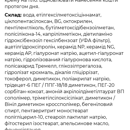
крему на тіло. Відновлювати нанесення кошти
протягом дня.
Склад:
вода, етілгексілметоксіціннамат,
ціклопентасілоксан, BG, октокрилен,
пентіленгліколь, бутілметоксідібензоілметан,
полісілікона-14, капрілілметікон, діетиламіно
гідроксібензоіл гексілбензоат (УФА фільтр),
ацетілгідроксіпролін, керамід NP, керамід NG,
керамід AP, гіалуронат натрію, ацетил-гіалуронат
натрію, гідролізований гіалуронова кислота,
полісахарид Тремелл, глікозілтрегалоза,
гідролізат крохмаль, дікалія гліціррізат,
токоферол, диметикон, поліакрилат натрію,
трідецет-6 ПЕГ / ППГ-18/18 диметикон, ПЕГ-20
сорбітан-кокоат, амоній акрілоілдіметілтаурат ВП
сополімер, тріметілсілоксісілікат, диметикон /
Вініл диметикон кроссполімер, бегеніловий
спирт, пентаеритрит моностеарат
полігліцерил-10, стеароїл лактилат натрію,
фітостерил ізостеарат, апельсинове масло,
феноксіетанол