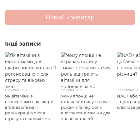
Новий коментар
Інші записи
8 липня 2026
1 липня 2026
20 травня 20
Як вітаміни з
Чому японці не
NAD+ або 
екзосомами для шкіри
втрачають силу і тонус з
– що краще
впливають на її
роками та яку роль
ключова р
регенерацію після
відіграють вітаміни для
стресу та вікових змін
чоловіків за 40