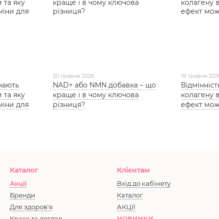
20 травня 2026
19 травня 202
чають
NAD+ або NMN добавка – що
Відмінніс
 та яку
краще і в чому ключова
колагену 
міни для
різниця?
ефект мож
Каталог
Клієнтам
Акції
Вхід до кабінету
Бренди
Каталог
Для здоров'я
АКЦІЇ
Краса та догляд
НОВИНКИ