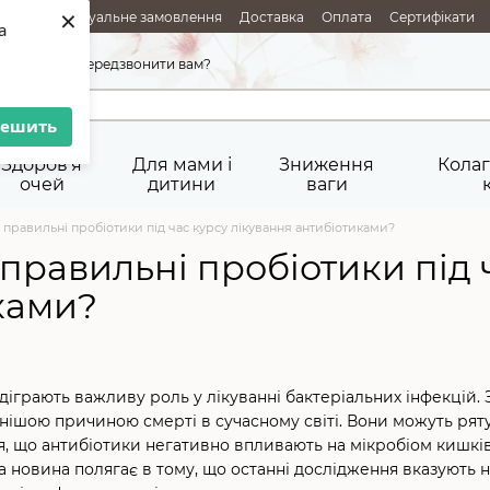
×
АЖІ
Індивідуальне замовлення
Доставка
Оплата
Сертифікати
a
ня товарів
Публічна оферта
45-92-29
Передзвонити вам?
решить
Здоров'я
Для мами і
Зниження
Колаг
очей
дитини
ваги
 правильні пробіотики під час курсу лікування антибіотиками?
правильні пробіотики під 
ками?
ідіграють важливу роль у лікуванні бактеріальних інфекцій.
ішою причиною смерті в сучасному світі. Вони можуть рятув
я, що антибіотики негативно впливають на мікробіом кишківн
а новина полягає в тому, що останні дослідження вказують н