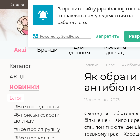
Перейти до основного контенту
Каталог
АКЦІЇ
НОВИНКИ
Блог
Бренди
ГУРТОВІ ПРОД
Разрешите сайту japantrading.com.u
Термін придатності
Відгуки
Про нас
Контакти
Повернен
отправлять вам уведомления на
067 945-92-29,
093 9
рабочий стол
Запретить
Раз
Powered by SendPulse
Для
Краса та
Акції
Бренди
здоров'я
догляд
Каталог
Головна
Блог
Як обрати
Як обрати 
АКЦІЇ
антибіоти
НОВИНКИ
Блог
13 листопада 2023
#Все про здоров'я
Сьогодні антибіотики в
#Японські секрети
більше не є найпоширен
догляду
стає помітною тенденці
#Все про спіруліну
травному тракті. Хорош
#Все про колаген