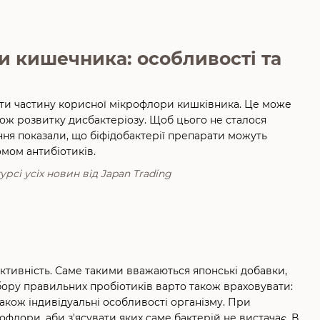
и кишечника: особливості та
ити частину корисної мікрофлори кишківника. Це може
кож розвитку дисбактеріозу. Щоб цього не сталося
ння показали, що біфідобактерії препарати можуть
омом антибіотиків.
рсі усіх новин від Japan Trading
ктивність. Саме такими вважаються японські добавки,
бору правильних пробіотиків варто також враховувати:
також індивідуальні особливості організму. При
флори, аби з'ясувати яких саме бактерій не вистачає. В