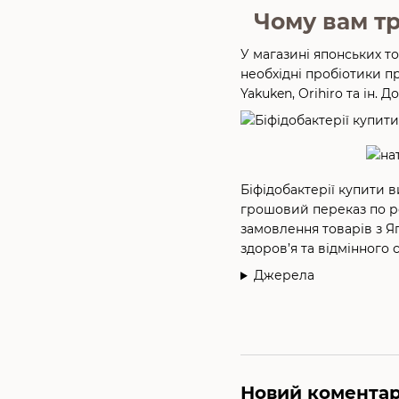
Чому вам тр
У магазині японських т
необхідні пробіотики пр
Yakuken, Orihiro та ін.
Біфідобактерії купити 
грошовий переказ по ре
замовлення товарів з Яп
здоров’я та відмінного 
Джерела
Новий комента