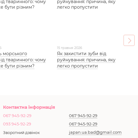
6
15 травня 2026
ть морського
Як захистити зуби від
від тваринного: чому
руйнування: причина, яку
е бути різним?
легко пропустити
Контактна інформація
067 945-92-29
067 945-92-29
093 945-92-29
067 945-92-29
japan.ua.bad@gmail.com
Зворотний дзвінок