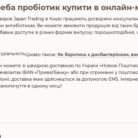
еба пробіотик купити в онлайн-м
оварів Japan Trading в Києві працюють досвідчені консульт
и антибіотиках. Ви можете замовити продукцію від таких бренді
 Добавки доступні в різних формах випуску: порошкоподібній, 
Цікаво також:
Як боротись з дисбактеріозом, в
ви можете зі швидкою доставкою по Україні «Новою Поштою
квізитах IBAN «ПриватБанку» або при отриманні у поштово
онії, доставка яких здійснюється за допомогою EMS. Інтерне
самопочуття в одному місці!
р