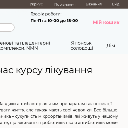
Укр
Рус
Бажання
Вхід
Порівняння
Графік роботи:
Пн-Пт з 10-00 до 18-00
Мій кошик
енові та плацентарні
Японські
Дім
комплекси, NMN
солодощі
час курсу лікування
 Завдяки антибактеріальним препаратам такі інфекції
ати життя, але також мають свої недоліки. Все більше
ика – сукупність мікроорганізмів, які живуть у нашому
а те, що вживання пробіотиків після антибіотиків може