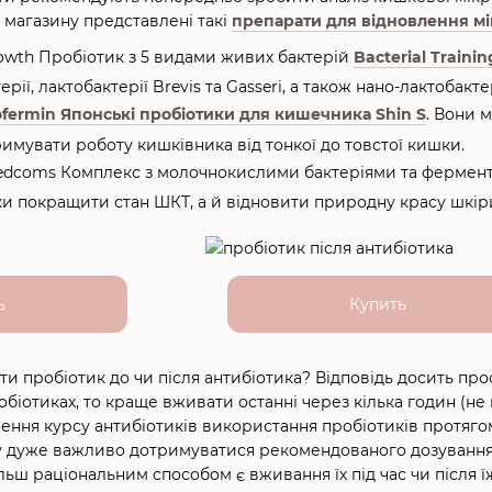
 магазину представлені такі
препарати для відновлення м
owth Пробіотик з 5 видами живих бактерій
Bacterial Traini
рії, лактобактерії Brevis та Gasseri, а також нано-лактобактер
ofermin Японські пробіотики для кишечника Shin S
. Вони 
имувати роботу кишківника від тонкої до товстої кишки.
edcoms Комплекс з молочнокислими бактеріями та фермен
ки покращити стан ШКТ, а й відновити природну красу шкір
ь
Купить
ти пробіотик до чи після антибіотика? Відповідь досить про
обіотиках, то краще вживати останні через кілька годин (не
нчення курсу антибіотиків використання пробіотиків протяг
дуже важливо дотримуватися рекомендованого дозування. Н
льш раціональним способом є вживання їх під час чи після їж