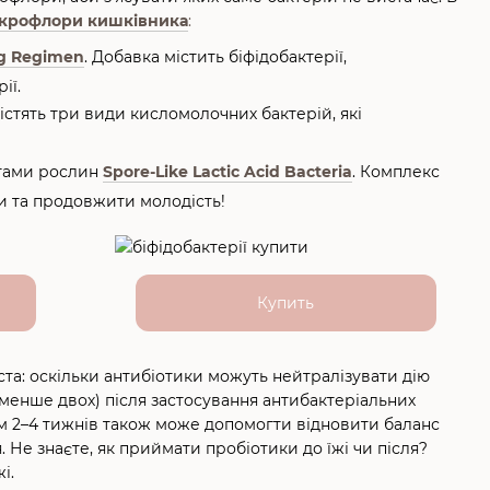
ікрофлори кишківника
:
ng Regimen
. Добавка містить біфідобактерії,
ії.
містять три види кисломолочних бактерій, які
тами рослин
Spore-Like Lactic Acid Bacteria
. Комплекс
и та продовжити молодість!
Купить
ста: оскільки антибіотики можуть нейтралізувати дію
 менше двох) після застосування антибактеріальних
ом 2–4 тижнів також може допомогти відновити баланс
е знаєте, як приймати пробіотики до їжі чи після?
і.