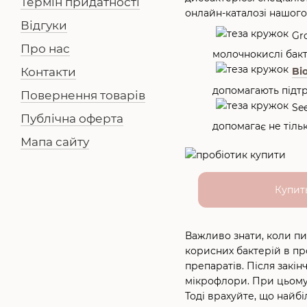
Термін придатності
онлайн-каталозі нашого
Відгуки
Gr
Про нас
молочнокислі бакте
Контакти
Bi
допомагають підтр
Повернення товарів
Se
Публічна оферта
допомагає не тіль
Мапа сайту
Купит
Важливо знати, коли пи
корисних бактерій в пр
препаратів. Після закі
мікрофлори. При цьому 
Тоді врахуйте, що найбі