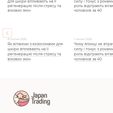
8 липня 2026
1 липня 2026
Як вітаміни з екзосомами для
Чому японці не втра
шкіри впливають на її
силу і тонус з роками
регенерацію після стресу та
роль відіграють віта
вікових змін
чоловіків за 40