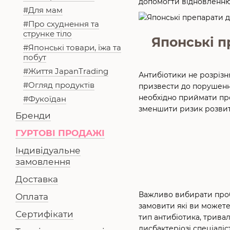
допомогти відновленню
#Для мам
#Про схуднення та
струнке тіло
Японські п
#Японські товари, їжа та
побут
#Життя JapanTrading
Антибіотики не розрізн
#Огляд продуктів
призвести до порушення
необхідно приймати про
#Фукоїдан
зменшити ризик розвитку
Бренди
ГУРТОВІ ПРОДАЖІ
Індивідуальне
замовлення
Доставка
Важливо вибирати пробі
Оплата
замовити які ви можете
Сертифікати
тип антибіотика, тривал
дисбактеріозі спеціалі