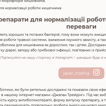
 мікрофлори кишківника.
репарати для нормалізації робот
переваги
яють хороших та поганих бактерій, тому вони можуть знищ
 роботи травної системи, зниження імунного захисту, а та
біотики для кишківника як дорослим, так і дітям. Дослідже
 діареї, запору або грибкової інфекції, пов’язаних із прий
Підписуйся на нашу сторінку в Іnstagram і швидше будь в ку
japan_trading
отики, які були ретельно досліджені та показали свою ефе
 в нашому інтернет-магазині «Джапан Трейдінг». Під час ви
ість курсу антибіотикотерапії, форму випуску препарату, а 
сти рекомендують попередньо зробити аналіз кишкової мікро