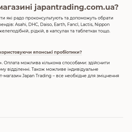
агазині japantrading.com.ua?
анти які радо проконсультують та допоможуть обрати
в: Asahi, DHC, Daiso, Earth, Fancl, Lactis, Nippon
желеподібній, рідкій, в капсулах та таблетках тощо.
икористовуючи японські пробіотики?
». Оплата можлива кількома способами: здійснити
му відділенні. Також можливе індивідуальне
т-магазин Japan Trading – все необхідне для зміцнення