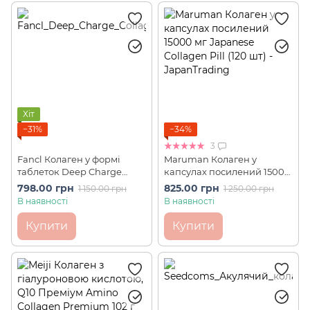
Хіт
−31%
−34%
3
Fancl Колаген у формі
Maruman Колаген у
таблеток Deep Charge
капсулах посилений 15000
Collagen 180 шт на 30 днів
мг Japanese Collagen Pill
798.00 грн
825.00 грн
1 150.00 грн
1 250.00 грн
(120 шт на 30 днів)
В наявності
В наявності
Купити
Купити