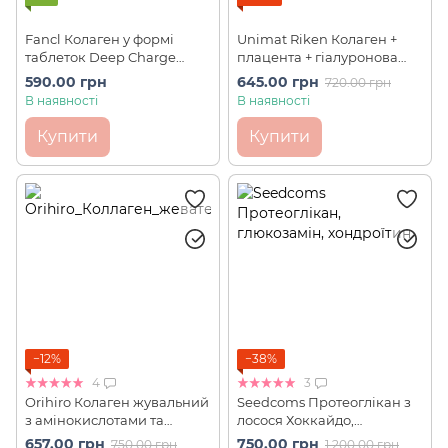
Fancl Колаген у формі
Unimat Riken Колаген +
таблеток Deep Charge
плацента + гіалуронова
Collagen 120 шт на 20 днів
кислота зі смаком персика
590.00 грн
645.00 грн
720.00 грн
150 шт на 75 днів
В наявності
В наявності
Купити
Купити
−12%
−38%
4
3
Orihiro Колаген жувальний
Seedcoms Протеоглікан з
з амінокислотами та
лосося Хоккайдо,
вітамінами зі смаком
глюкозамін, хондроїтин,
657.00 грн
750.00 грн
750.00 грн
1 200.00 грн