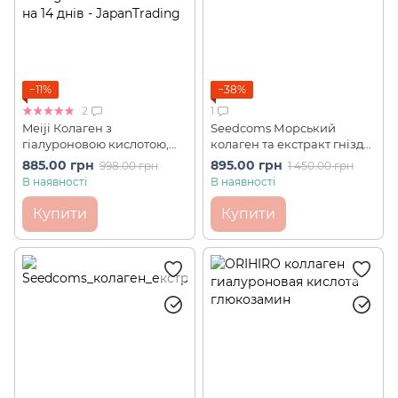
−11%
−38%
2
1
Meiji Колаген з
Seedcoms Морський
гіалуроновою кислотою,
колаген та екстракт гнізда
Q10 Преміум Amino
ластівки для молодості
885.00 грн
895.00 грн
998.00 грн
1 450.00 грн
Collagen Premium 102 г на
шкіри 180 шт на 90 днів
В наявності
В наявності
14 днів
Купити
Купити