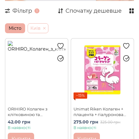
Фільтр
Спочатку дешевше
1
Місто
Київ
−15%
ORIHIRO Колаген з
Unimat Riken Колаген +
клітковиною та
плацента + гіалуронова
гіалуроновою кислотою
кислота зі смаком персика
42.00 грн
275.00 грн
325.00 грн
6000 мг (1 стік)
40 шт на 20 днів
В наявності
В наявності
Купити
Купити