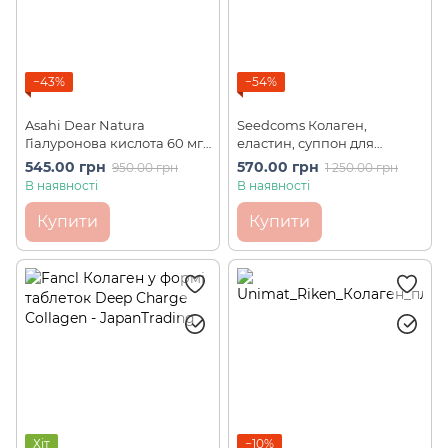
−43%
−54%
Asahi Dear Natura
Seedcoms Колаген,
Гіалуронова кислота 60 мг
еластин, суппон для
Hyaluronic Acid 60 шт на 30
пружної та еластичної
545.00 грн
570.00 грн
950.00 грн
1 250.00 грн
днів
шкіри Puru Collagen
В наявності
В наявності
Elastin 90 шт на 90 днів
Купити
Купити
Хіт
−10%