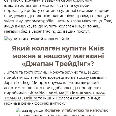
багатьох споживачів завдяки своїм корисним
властивостям. Він зміцнює кістки та суглоби,
нормалізує роботу серцево-судинної системи, сприяє
швидкому відновленню тканин після травм, покращує
якість сну, допомагає збільшити м’язову масу тощо. Тож,
якщо ви шукаєте, де купити колаген Києві, то наш
магазин бадів JapanTrading до ваших послуг.
Який колаген купити Київ
можна в нашому магазині
«Джапан Трейдінг»?
Жителі та гості столиці можуть зручно та швидко
придбати колаген безпосередньо в нашому магазині
Japan Trading. Ми пропонуємо клієнтам широкий
асортимент колагенових добавок від перевірених
виробників:
Shiseido
,
Fancl,
Meiji,
Fine Japan
,
GINZA
TOMATO
,
Orihiro
та інших. Колаген купити в Києві
можна в різних формах випуску:
Колаген у таблетках та капсулах
— ідеальний для тих, хто віддає перевагу