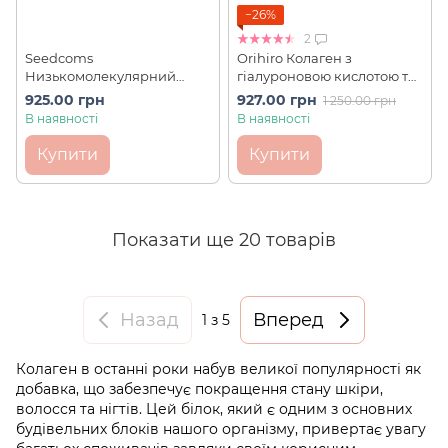
−26%
2
Seedcoms
Orihiro Колаген з
Низькомолекулярний
гіалуроновою кислотою та
колаген з гіалуроновою
глюкозаміном Collagen
925.00 грн
927.00 грн
1 250.00 грн
кислотою й екстрактом
11000 мг (180 г на 30 днів)
В наявності
В наявності
мангустину 180 шт на 90
днів
Купити
Купити
Показати ще 20 товарів
Назад
Вперед
1
з 5
Колаген в останні роки набув великої популярності як
добавка, що забезпечує покращення стану шкіри,
волосся та нігтів. Цей білок, який є одним з основних
будівельних блоків нашого організму, привертає увагу