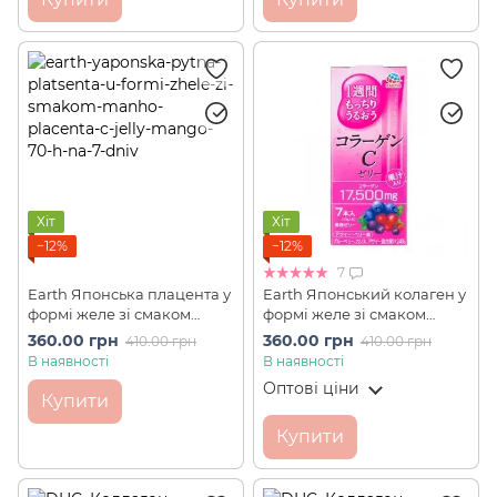
Хіт
Хіт
−12%
−12%
7
Earth Японська плацента у
Earth Японський колаген у
формі желе зі смаком
формі желе зі смаком
манго Placenta C Jelly
лісових ягід Collagen C
360.00 грн
360.00 грн
410.00 грн
410.00 грн
Mango 70 г на 7 днів
Jelly 70 г на 7 днів
В наявності
В наявності
Оптові ціни
Купити
Купити