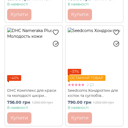
персика MOST 180 шт на 90
МСМ 270 шт на 90 днів
В наявності
В наявності
днів
Купити
Купити
−37%
−40%
ОСТАННІЙ ТОВАР
2
DHC Комплекс для краси
Seedcoms Хондроїтин для
та молодості шкіри
кісток та суглобів
Намерака Nameraka Plus
Chondroitin 270 шт на 90
756.00 грн
790.00 грн
1 250.00 грн
1 250.00 грн
120 шт на 30 днів
днів
В наявності
В наявності
Купити
Купити