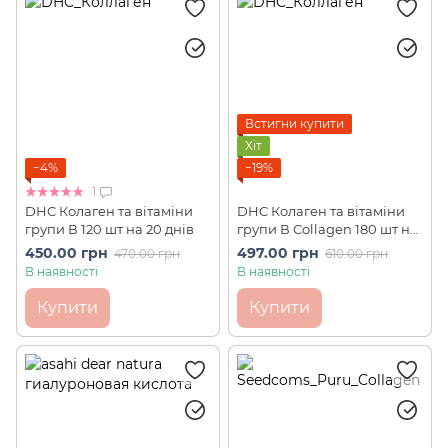
Встигни купити
Хіт
−4%
−19%
1
DHC Колаген та вітаміни
DHC Колаген та вітаміни
групи В 120 шт на 20 днів
групи В Collagen 180 шт на
30 днів
450.00 грн
497.00 грн
470.00 грн
610.00 грн
В наявності
В наявності
Купити
Купити