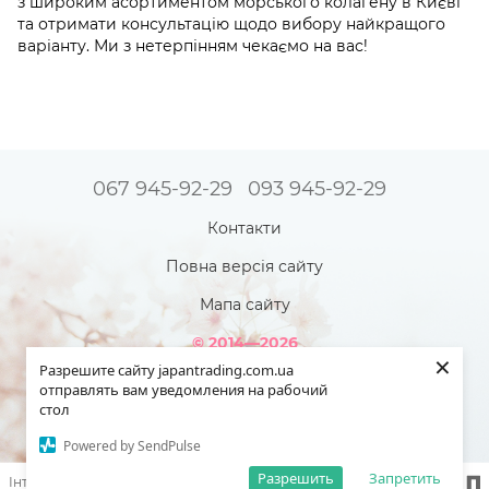
з широким асортиментом морського колагену в Києві
та отримати консультацію щодо вибору найкращого
варіанту. Ми з нетерпінням чекаємо на вас!
067 945-92-29
093 945-92-29
Контакти
Повна версія сайту
Мапа сайту
© 2014—2026
×
Інтернет-магазин товарів з Японії - Japan Trading!
Разрешите сайту japantrading.com.ua
Наша краса яскравіша - коли ми повністю здорові!
отправлять вам уведомления на рабочий
стол
Укр
Рус
Powered by SendPulse
Разрешить
Запретить
Інтернет-магазин створений з Хорошоп