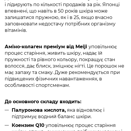
і лідирують по кількості продажів за рік. Японці
впевнені, що навіть в 50 років шкіра може
залишатися пружною, як і в 25, якщо вчасно
заповнювати недостачу потрібних організму
вітамінів.
Аміно-колаген преміум від Meiji
уповільнює
процес старіння, живить шкіру, надає їй
пружності та рівного кольору, покращує стан
волосся, дає блиск, зміцнює нігті. Це порошок не
має запаху та смаку. Дуже рекомендується при
підвищених фізичних навантаженнях, в
особливості спортсменам.
До основного складу входить:
Гіалуронова кислота,
яка відновлює і
підтримує водний баланс шкіри.
Коензим Q10
уповільнює процес старіння