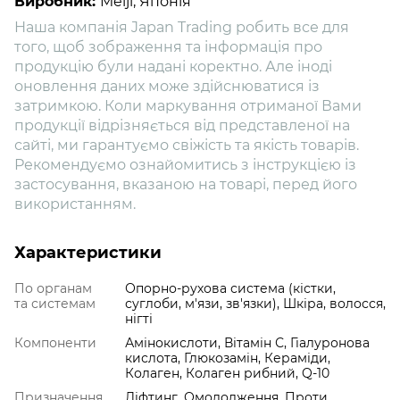
Виробник:
Meiji, Японія
Наша компанія Japan Trading робить все для
того, щоб зображення та інформація про
продукцію були надані коректно. Але іноді
оновлення даних може здійснюватися із
затримкою. Коли маркування отриманої Вами
продукції відрізняється від представленої на
сайті, ми гарантуємо свіжість та якість товарів.
Рекомендуємо ознайомитись з інструкцією із
застосування, вказаною на товарі, перед його
використанням.
Характеристики
По органам
Опорно-рухова система (кістки,
та системам
суглоби, м'язи, зв'язки), Шкіра, волосся,
нігті
Компоненти
Амінокислоти, Вітамін С, Гіалуронова
кислота, Глюкозамін, Кераміди,
Колаген, Колаген рибний, Q-10
Призначення
Ліфтинг, Омолодження, Проти