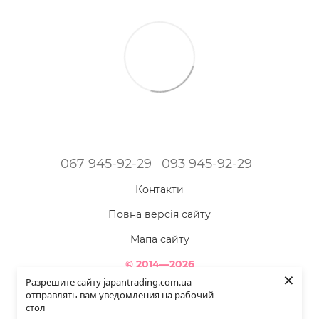
067 945-92-29
093 945-92-29
Контакти
Повна версія сайту
Мапа сайту
© 2014—2026
×
Інтернет-магазин товарів з Японії - Japan Trading!
Разрешите сайту japantrading.com.ua
Наша краса яскравіша - коли ми повністю здорові!
отправлять вам уведомления на рабочий
стол
Укр
Рус