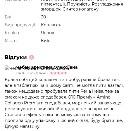
пігментації, Пружність, Розгладження
зморшок, Синтез колагену
Вік
30+
Вид продукції
Коллаген
Країна
Японія
Місто
Київ
Відгуки
2
Чебан Христина Олексіївна
04.10.2023 в 14:40
Брала собі цей коллаген на пробу, раніше брала теж
але в таблетках на іншому сайті, не могла пити взагалі,
також нещодавно пробувала пити Perla Helsa, теж за
смаком не дуже сподобався. Q10 Преміум Amino
Collagen Premium сподобався, має легкий запах якщо
розмішувати в звичайній воді, але це не критично.
Стосовно ефекту поки не можу сказати тому що
пропила одну упаковку. Якісний склад, буду брати ще.
Дякую магазину.