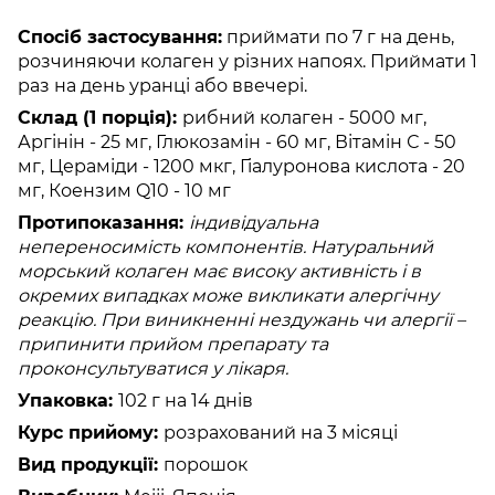
Спосіб застосування:
приймати по 7 г на день,
розчиняючи колаген у різних напоях. Приймати 1
раз на день уранці або ввечері.
Склад (1 порція):
рибний колаген - 5000 мг,
Аргінін - 25 мг, Глюкозамін - 60 мг, Вітамін С - 50
мг, Цераміди - 1200 мкг, Гіалуронова кислота - 20
мг, Коензим Q10 - 10 мг
Протипоказання:
індивідуальна
непереносимість компонентів. Натуральний
морський колаген має високу активність і в
окремих випадках може викликати алергічну
реакцію. При виникненні нездужань чи алергії –
припинити прийом препарату та
проконсультуватися у лікаря.
Упаковка:
102 г на 14 днів
Курс прийому:
розрахований на 3 місяці
Вид продукції:
порошок