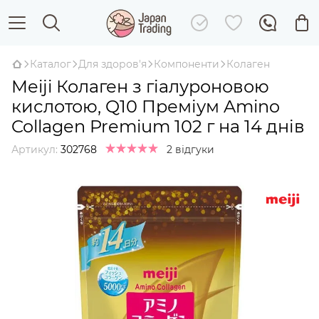
Каталог
Для здоров'я
Компоненти
Колаген
Meiji Колаген з гіалуроновою
кислотою, Q10 Преміум Amino
Collagen Premium 102 г на 14 днів
Артикул:
302768
2 відгуки