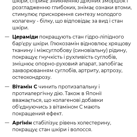
шкіри, сприяє зникненню дрібних зморшок і
розгладженню глибоких, знімає ознаки втоми,
стимулює прискорення синтезу молодого
колагену - білку, що відповідає за вид і стан
шкіри.
Цераміди
покращують стан гідро-ліпідного
бар'єру шкіри. Глюкозамін відновлює хрящову
тканину і міжсуглобову (синовіальну) рідину,
покращує гнучкість і рухливість суглобів,
зміцнює опорно-руховий апарат, запобігає
захворюванням суглобів, артриту, артрозу,
остеохондрозу.
Вітамін C
чинить протизапальну і
протиалергічну дію. Також в Японії
вважається, що колагенові добавки
об'єднуючись з вітаміном С мають
покращений ефект.
Аргінін
стабілізує рівень холестерину,
покращує стан шкіри і волосся.