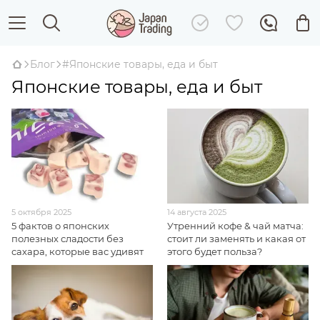
Блог
#Японские товары, еда и быт
Японские товары, еда и быт
5 октября 2025
14 августа 2025
5 фактов о японских
Утренний кофе & чай матча:
полезных сладости без
стоит ли заменять и какая от
сахара, которые вас удивят
этого будет польза?