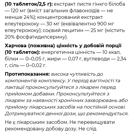
(10 таблеток/2,5 г):
екстракт листя гінкго білоба
— 120 мг (вміст загальних флавоноїдів — не
менше 24%); концентрований екстракт
елеутерококу — 30 мг (еквівалентно 900 мг
елеутерококу); соєвий лецитин — 25 мг (містить
20% фосфатидилсерину).
Харчова (поживна) цінність у добовій порції
(10 таблеток):
енергетична цінність — 10 ккал,
білки — 0–0,05 г, жири — 0,07 г, вуглеводи — 2,34
г, сіль — 0–0,02 г.
Протипоказання:
висока чутливість до
компонентів комплексу. У період вагітності та
лактації проконсультуйтеся з лікарем перед
прийомом добавки. Проконсультуйтеся з
лікарем за наявності хронічних захворювань або
прийому лікарських засобів на постійній основі.
Дотримуватися денної дози, що рекомендується.
Не є лікарським засобом. Не перевищувати
рекомендовану добову дозу. Не слід