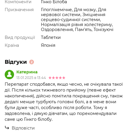
Компоненти
Гінко Білоба
Призначення
Гіпоглікемічне, Для мозку, Для
нервової системи, Зміцнення
серцево-судинної системи,
Нормалізація рівня холестерину,
Оздоровлення, Пам'ять, Тонізуючі
Вид продукції
Таблетки
Країна
Японія
Відгуки
2
Катерина
13.01.2025 в 13:44
Перепарат сподобався, якщо чесно, не очікувала такої
дії. Після кількох тижневого прийому (певне ефект
накопичення), дійсно помітила покращення сну, також
дедалі менше турбують головні болі, а в мене вони
були дуже часті, особливо після роботи. Тому я
задоволена, і дякую дівчатам, що порекомендували
саме цю Гінкго білобу.
Відповісти