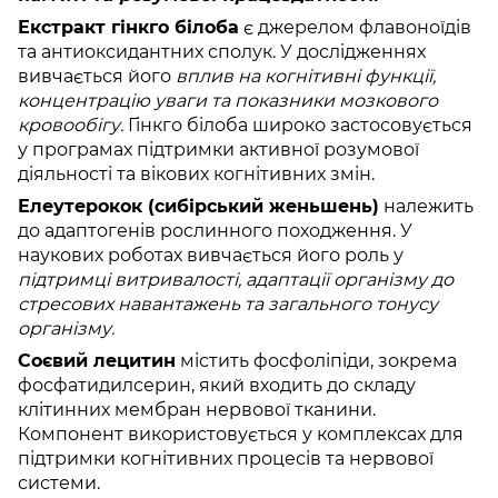
Екстракт гінкго білоба
є джерелом флавоноїдів
та антиоксидантних сполук. У дослідженнях
вивчається його
вплив на когнітивні функції,
концентрацію уваги та показники мозкового
кровообігу.
Гінкго білоба широко застосовується
у програмах підтримки активної розумової
діяльності та вікових когнітивних змін.
Елеутерокок (сибірський женьшень)
належить
до адаптогенів рослинного походження. У
наукових роботах вивчається його роль у
підтримці витривалості, адаптації організму до
стресових навантажень та загального тонусу
організму.
Соєвий лецитин
містить фосфоліпіди, зокрема
фосфатидилсерин, який входить до складу
клітинних мембран нервової тканини.
Компонент використовується у комплексах для
підтримки когнітивних процесів та нервової
системи.