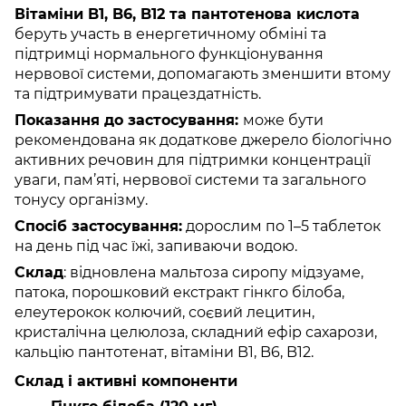
Вітаміни B1, B6, B12 та пантотенова кислота
беруть участь в енергетичному обміні та
підтримці нормального функціонування
нервової системи, допомагають зменшити втому
та підтримувати працездатність.
Показання до застосування:
може бути
рекомендована як додаткове джерело біологічно
активних речовин для підтримки концентрації
уваги, пам’яті, нервової системи та загального
тонусу організму.
Спосіб застосування:
дорослим по 1–5 таблеток
на день під час їжі, запиваючи водою.
Склад
: відновлена мальтоза сиропу мідзуаме,
патока, порошковий екстракт гінкго білоба,
елеутерокок колючий, соєвий лецитин,
кристалічна целюлоза, складний ефір сахарози,
кальцію пантотенат, вітаміни B1, B6, B12.
Склад і активні компоненти