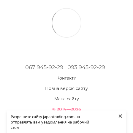
067 945-92-29
093 945-92-29
Контакти
Повна версія сайту
Мапа сайту
© 2014—2026
×
Інтернет-магазин товарів з Японії - Japan Trading!
Разрешите сайту japantrading.com.ua
Наша краса яскравіша - коли ми повністю здорові!
отправлять вам уведомления на рабочий
стол
Укр
Рус