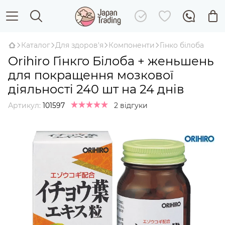
Каталог
Для здоров'я
Компоненти
Гінко білоба
Orihiro Гінкго Білоба + женьшень
для покращення мозкової
діяльності 240 шт на 24 днів
Артикул:
101597
2 відгуки