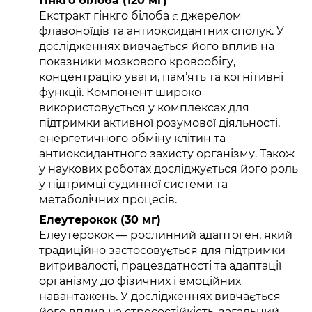
Гінкго білоба (120 мг)
Екстракт гінкго білоба є джерелом
флавоноїдів та антиоксидантних сполук. У
дослідженнях вивчається його вплив на
показники мозкового кровообігу,
концентрацію уваги, пам’ять та когнітивні
функції. Компонент широко
використовується у комплексах для
підтримки активної розумової діяльності,
енергетичного обміну клітин та
антиоксидантного захисту організму. Також
у наукових роботах досліджується його роль
у підтримці судинної системи та
метаболічних процесів.
Елеутерокок (30 мг)
Елеутерокок — рослинний адаптоген, який
традиційно застосовується для підтримки
витривалості, працездатності та адаптації
організму до фізичних і емоційних
навантажень. У дослідженнях вивчається
його вплив на стресостійкість, загальний