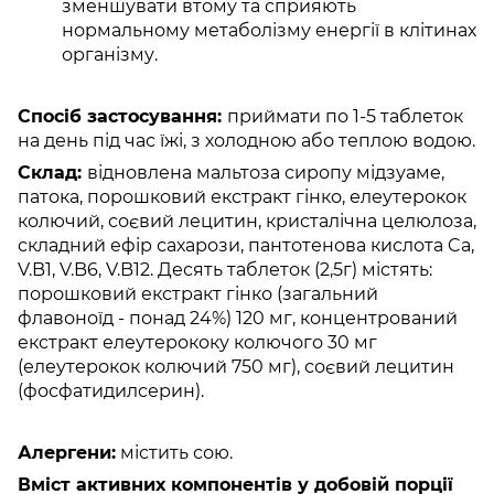
зменшувати втому та сприяють
нормальному метаболізму енергії в клітинах
організму.
Спосіб застосування:
приймати по 1-5 таблеток
на день під час їжі, з холодною або теплою водою.
Склад:
відновлена ​​мальтоза сиропу мідзуаме,
патока, порошковий екстракт гінко, елеутерокок
колючий, соєвий лецитин, кристалічна целюлоза,
складний ефір сахарози, пантотенова кислота Ca,
V.B1, V.B6, V.B12. Десять таблеток (2,5г) містять:
порошковий екстракт гінко (загальний
флавоноїд - понад 24%) 120 мг, концентрований
екстракт елеутерококу колючого 30 мг
(елеутерокок колючий 750 мг), соєвий лецитин
(фосфатидилсерин).
Алергени:
містить сою.
Вміст активних компонентів у добовій порції