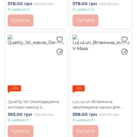
омолодження, ліфтингу,
зволоження, омолодження
578.00 грн
578.00 грн
609.00 грн
609.00 грн
заспокоєння шкіри
шкіри обличчя Face Mask
В наявності
В наявності
обличчя Face Mask Set (7
Set (7 шт)
шт)
Купити
Купити
−21%
−5%
Quality 1st Омолоджуюча
LuLuLun Вітамінна
експрес-маска з
зволожуюча маска для
ретинолом та вітаміном С
обличчя Hydra-V-Mask (7
595.00 грн
598.00 грн
750.00 грн
630.00 грн
Derma Best VC100 Plus
шт)
В наявності
В наявності
Retinol (5 шт)
Купити
Купити