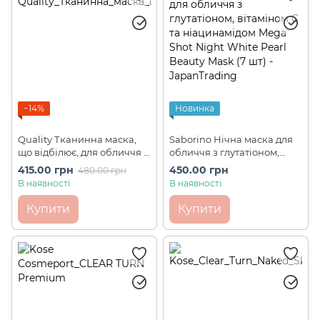
−14%
Новинка
Quality Тканинна маска,
Saborino Нічна маска для
що відбілює, для обличчя з
обличчя з глутатіоном,
вітаміном С First Grand
вітаміном C та
415.00 грн
450.00 грн
480.00 грн
White VC100 (7 шт)
ніацинамідом Mega Shot
В наявності
В наявності
Night White Pearl Beauty
Mask (7 шт)
Купити
Купити