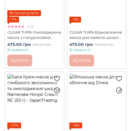
Встигни купити
−7%
−9%
2
CLEAR TURN Омолоджуюча
CLEAR TURN Відновлююча
маска з гіалуроновою
маска для тьмяної шкіри
кислотою KOSE Premium
KOSE Naked Skin Face
475.00 грн
475.00 грн
510.00 грн
520.00 грн
(4 шт)
Mask (7 шт)
В наявності
В наявності
Купити
Купити
−27%
−19%