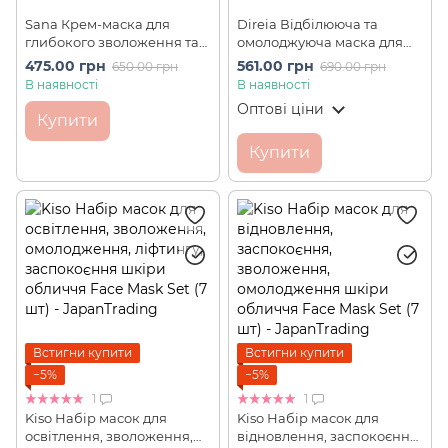
Sana Крем-маска для
Direia Відбілююча та
глибокого зволоження та
омолоджуюча маска для
омолодження шкіри
обличчя зі стовбуровими
475.00 грн
561.00 грн
650.00 грн
690.00 грн
Nameraka Honpo Cream
клітинами та NMN STM iP
В наявності
В наявності
NC (50 г)
Some 1 шт
Оптові ціни
Купити
Купити
Встигни купити
Встигни купити
−5%
−5%
1
1
Kiso Набір масок для
Kiso Набір масок для
освітлення, зволоження,
відновлення, заспокоєння,