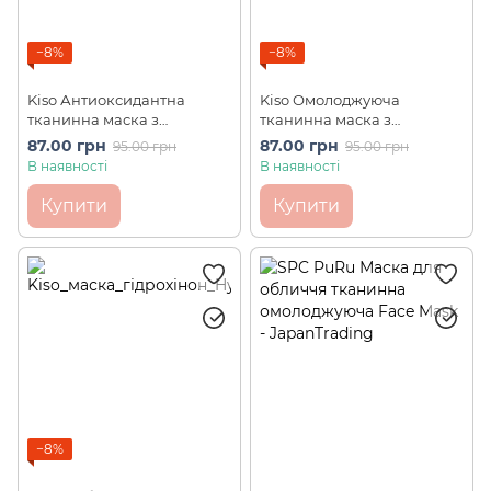
−8%
−8%
Kiso Антиоксидантна
Kiso Омолоджуюча
тканинна маска з
тканинна маска з
фулереном Fullerene Face
екстрактом плаценти
87.00 грн
87.00 грн
95.00 грн
95.00 грн
Mask (1 шт)
Placenta Face Mask (1 шт)
В наявності
В наявності
Купити
Купити
−8%