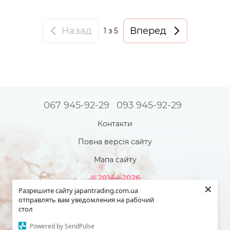
Назад
Вперед
1
з 5
067 945-92-29
093 945-92-29
Контакти
Повна версія сайту
Мапа сайту
© 2014—2026
×
Інтернет-магазин товарів з Японії - Japan Trading!
Разрешите сайту japantrading.com.ua
Наша краса яскравіша - коли ми повністю здорові!
отправлять вам уведомления на рабочий
стол
Укр
Рус
Powered by SendPulse