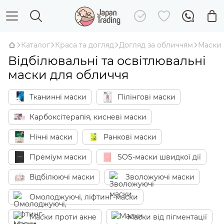
Каталог
Краса та догляд
Догляд за обличчям
Маски
Відбілювальні та освітлювальні
маски для обличчя
Тканинні маски
Пілінгові маски
Карбоксітерапія, кисневі маски
Нічні маски
Ранкові маски
Преміум маски
SOS-маски швидкої дії
Відбілюючі маски
Зволожуючі маски
Омолоджуючі, ліфтинг-маски
Маски проти акне
Маски від пігментації