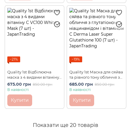
−21%
−19%
Quality 1st Відбілююча
Quality 1st Маска для сяйва
маска з 4 видами вітаміну
та рівного тону обличчя з
С VC100 White Mask (7 шт)
глутатіоном, ніацинамідом
675.00 грн
685.00 грн
850.00 грн
850.00 грн
і вітаміном С Derma Laser
В наявності
В наявності
Super Glutathione 100 (7
шт)
Купити
Купити
Показати ще 20 товарів