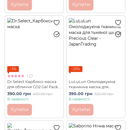
Купити
Купити
−3%
−25%
1
Dr.Select Карбоксі-маска
LuLuLun Омолоджуюча
для обличчя CO2 Gel Pack
тканинна маска для
(1 шт)
тьмяної шкіри Precious
390.00 грн
390.00 грн
400.00 грн
520.00 грн
Clear (7 шт)
В наявності
В наявності
Купити
Купити