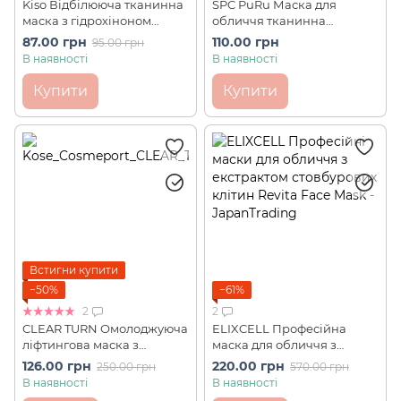
Kiso Відбілююча тканинна
SPC PuRu Маска для
маска з гідрохіноном
обличчя тканинна
Hydroquinone Face Mask (1
омолоджуюча Face Mask (1
87.00 грн
110.00 грн
95.00 грн
шт)
шт)
В наявності
В наявності
Купити
Купити
Встигни купити
−50%
−61%
2
2
CLEAR TURN Омолоджуюча
ELIXCELL Професійна
ліфтингова маска з
маска для обличчя з
гіалуроновою кислотою
екстрактом стовбурових
126.00 грн
220.00 грн
250.00 грн
570.00 грн
KOSE Premium (1 шт)
клітин Revita Face Mask (1
В наявності
В наявності
шт)