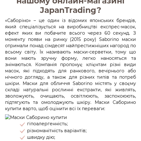
нашому онлайн-магазині
JapanTrading?
«Саборіно» – це один із відомих японських брендів,
який спеціалізується на виробництві експрес-масок,
ефект яких ви побачите всього через 60 секунд. З
моменту появи на ринку (2015 року) Saborino маски
отримали понад сімдесят найпрестижніших нагород по
всьому світу. Їх називають маски-серветки, тому що
вони мають зручну форму, легко наносяться та
знімаються. Компанія пропонує клієнтам різні види
масок, які підходять для ранкового, вечірнього або
нічного догляду, а також для різних типів та потреб
шкіри. Маски для обличчя Saborino містять у своєму
складі натуральні рослинні екстракти, які живлять,
зволожують, очищають, освітлюють, заспокоюють,
підтягують та омолоджують шкіру. Маски Саборино
купити варто, щоб оцінити всі їх переваги:
гіпоалергенність;
різноманітність варіантів;
швидку дію;