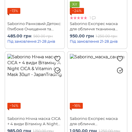
Хіт
−13%
−24%
1
Saborino Ранковий Детокс:
Saborino Експрес маска
Глибоке Очищення та
для обличчя тканинна
Відновлення шкіри з
ранкова відбілююча
485.00 грн
950.00 грн
560.00 грн
1 250.00 грн
тканинною маскою Mega-
"Встигни за 60 секунд"
Під замовлення 21-28 днів
Під замовлення 21-28 днів
shot Morning Mask (7 шт)
Wake Up Refreshing Mask
(32шт)
−14%
−16%
Saborino Нічна маска CICA
Saborino Експрес маска
+ 4 види Вітаміну А Night
для обличчя
CICA & Vitamin A Mask 30шт
тканинна зволожуюча
985.00 грн
1 050.00 грн
1 150.00 грн
1 250.00 грн