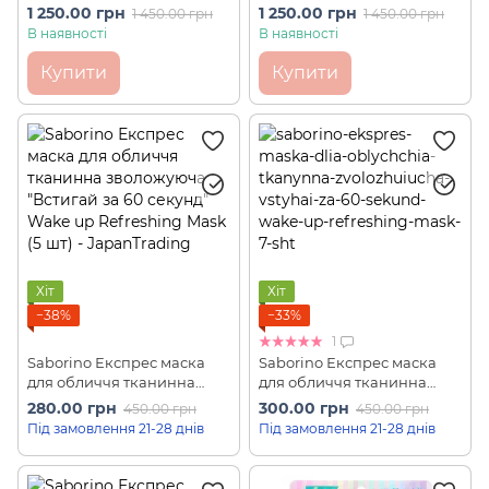
зволожуюча "Встигай за 60
зволоження за 60 секунд
1 250.00 грн
1 250.00 грн
1 450.00 грн
1 450.00 грн
секунд" Wake up
Morning Sheet Mask Alarm
В наявності
В наявності
Refreshing Mask (30 шт)
Sheet (32 шт)
Купити
Купити
Хіт
Хіт
−38%
−33%
1
Saborino Експрес маска
Saborino Експрес маска
для обличчя тканинна
для обличчя тканинна
зволожуюча "Встигай за 60
зволожуюча "Встигай за 60
280.00 грн
300.00 грн
450.00 грн
450.00 грн
секунд" Wake up
секунд" Wake up
Під замовлення 21-28 днів
Під замовлення 21-28 днів
Refreshing Mask (5 шт)
Refreshing Mask (7 шт)