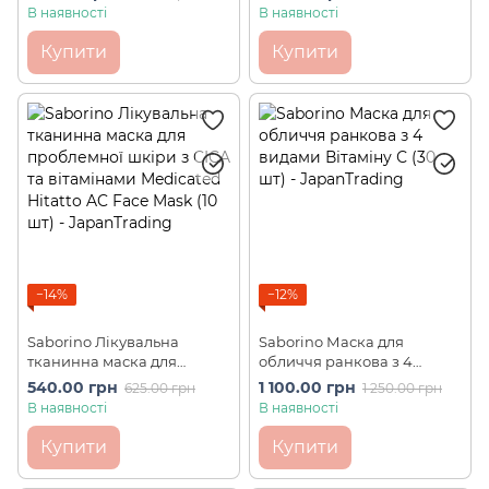
секунд" Nightime Mask (7
ніацинамідом Mega Shot
В наявності
В наявності
шт)
Night White Pearl Beauty
Mask (7 шт)
Купити
Купити
−14%
−12%
Saborino Лікувальна
Saborino Маска для
тканинна маска для
обличчя ранкова з 4
проблемної шкіри з CICA
видами Вітаміну С (30 шт)
540.00 грн
1 100.00 грн
625.00 грн
1 250.00 грн
та вітамінами Medicated
В наявності
В наявності
Hitatto AC Face Mask (10 шт)
Купити
Купити