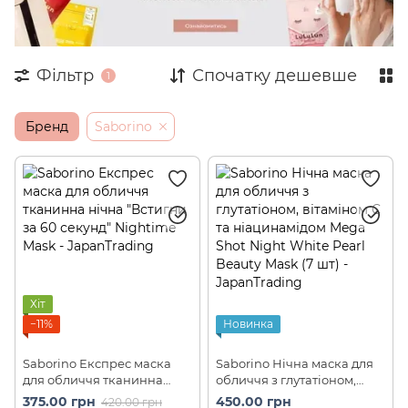
Фільтр
Спочатку дешевше
1
Бренд
Saborino
Хіт
−11%
Новинка
Saborino Експрес маска
Saborino Нічна маска для
для обличчя тканинна
обличчя з глутатіоном,
нічна "Встигни за 60
вітаміном C та
375.00 грн
450.00 грн
420.00 грн