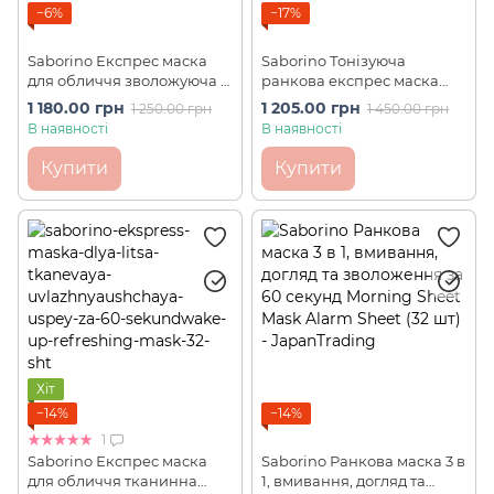
−6%
−17%
Saborino Експрес маска
Saborino Тонізуюча
для обличчя зволожуюча з
ранкова експрес маска
екстрактом сакури
Alarm Sheet Morning Face
1 180.00 грн
1 205.00 грн
1 250.00 грн
1 450.00 грн
Akebono Sakura in the
Mask Citrus Cherry Scent 28
В наявності
В наявності
Morning (30 шт)
шт
Купити
Купити
Хіт
−14%
−14%
1
Saborino Експрес маска
Saborino Ранкова маска 3 в
для обличчя тканинна
1, вмивання, догляд та