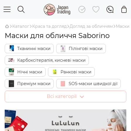
Каталог
Краса та догляд
Догляд за обличчям
Маски
Маски для обличчя Saborino
Тканинні маски
Пілінгові маски
Карбоксітерапія, кисневі маски
Нічні маски
Ранкові маски
Преміум маски
SOS-маски швидкої дії
Відбілюючі маски
Зволожуючі маски
Всі категорії
Омолоджуючі, ліфтинг-маски
Маски проти акне
Маски від пігментації
Заспокійливі маски