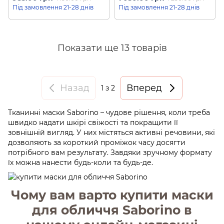
ранкова з ароматом
Під замовлення 21-28 днів
Під замовлення 21-28 днів
сакури "Встигни за 60
секунд" Morning Facial
Sheet Mask Sakura (28 шт)
Показати ще 13 товарів
Назад
Вперед
1
з 2
Тканинні маски Saborino – чудове рішення, коли треба
швидко надати шкірі свіжості та покращити її
зовнішній вигляд. У них містяться активні речовини, які
дозволяють за короткий проміжок часу досягти
потрібного вам результату. Завдяки зручному формату
їх можна нанести будь-коли та будь-де.
Чому вам варто купити маски
для обличчя Saborino в