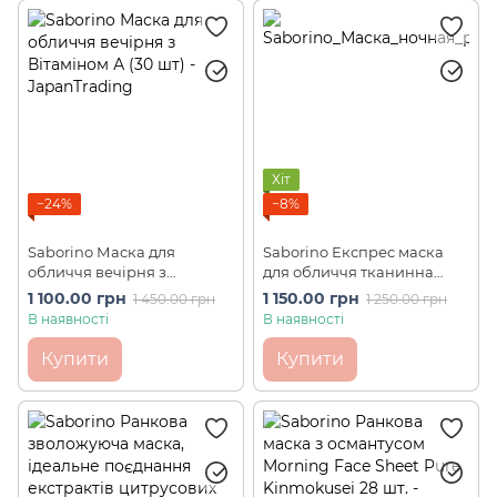
Хіт
−24%
−8%
Saborino Маска для
Saborino Експрес маска
обличчя вечірня з
для обличчя тканинна
Вітаміном А (30 шт)
нічна "Встигни за 60
1 100.00 грн
1 150.00 грн
1 450.00 грн
1 250.00 грн
секунд" Nightime Mask (30
В наявності
В наявності
шт)
Купити
Купити