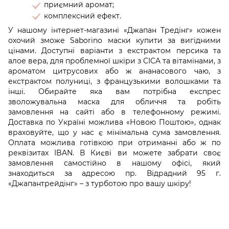
приємний аромат;
комплексний ефект.
У нашому інтернет-магазині «Джапан Тредінг» кожен
охочий зможе Saborino маски купити за вигідними
цінами. Доступні варіанти з екстрактом персика та
алое вера, для проблемної шкіри з CICA та вітамінами, з
ароматом цитрусових або ж ананасового чаю, з
екстрактом полуниці, з французькими волошками та
інші. Обирайте яка вам потрібна експрес
зволожувальна маска для обличчя та робіть
замовлення на сайті або в телефонному режимі.
Доставка по Україні можлива «Новою Поштою», однак
враховуйте, що у нас є мінімальна сума замовлення.
Оплата можлива готівкою при отриманні або ж по
реквізитах IBAN. В Києві ви можете забрати своє
замовлення самостійно в нашому офісі, який
знаходиться за адресою пр. Відрадний 95 г.
«Джапантрейдінг» – з турботою про вашу шкіру!