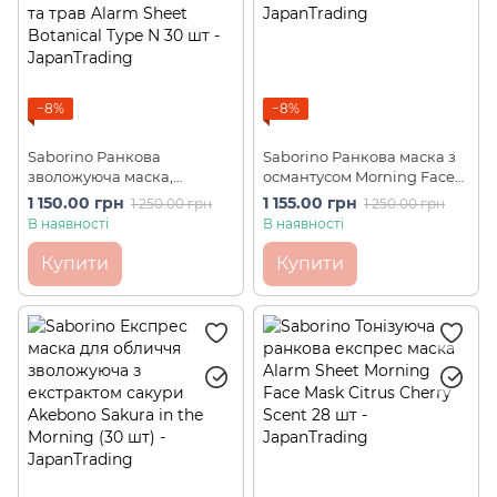
−8%
−8%
Saborino Ранкова
Saborino Ранкова маска з
зволожуюча маска,
османтусом Morning Face
ідеальне поєднання
Sheet Pure Kinmokusei 28
1 150.00 грн
1 155.00 грн
1 250.00 грн
1 250.00 грн
екстрактів цитрусових та
шт.
В наявності
В наявності
трав Alarm Sheet Botanical
Type N 30 шт
Купити
Купити