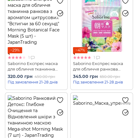
−29%
−47%
1
1
Saborino Експрес маска
Saborino Експрес маска
для обличчя тканинна
для обличчя ранкова
ранкова з ароматом
зволожуюча з ароматом
320.00 грн
345.00 грн
450.00 грн
650.00 грн
цитрусових "Встигни за 60
тропічних фруктів
Під замовлення 21-28 днів
Під замовлення 21-28 днів
секунд" Morning Botanical
"Встигни за 60 секунд"
Face Mask (5 шт)
Morning Face Mask
Hawaiian Edition (5 шт)