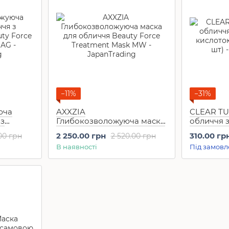
−11%
−31%
юча
AXXZIA
CLEAR TU
 з
Глибокозволожуюча маска
обличчя 
uty
для обличчя Beauty Force
кислотою 
2 250.00 грн
310.00 гр
00 грн
2 520.00 грн
sk AG (7
Treatment Mask MW (7 шт)
шт)
В наявності
Під замовл