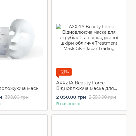
−21%
AXXZIA Beauty Force
воложуюча маска
Відновлююча маска для
чя Beauty Force
огрубілої та пошкодженої
н
2 050.00 грн
390.00 грн
2 590.00 грн
 Mask MW (1 шт)
шкіри обличчя Treatment
і
В наявності
Mask GK 7 шт