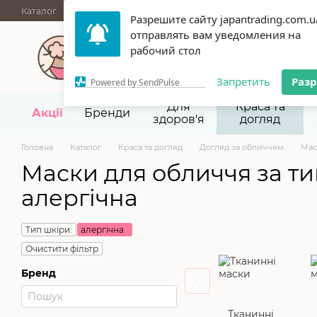
Перейти до основного контенту
Каталог
АКЦІЇ
НОВИНКИ
Блог
Бренди
ГУРТОВІ ПРОД
Разрешите сайту japantrading.com.u
отправлять вам уведомления на
067 945-92-29,
093 9
рабочий стол
Запретить
Раз
Powered by SendPulse
Для
Краса та
Акції
Бренди
здоров'я
догляд
Головна
Каталог
Краса та догляд
Догляд за обличчям
Мас
Маски для обличчя за ти
алергічна
Тип шкіри:
алергічна
Очистити фільтр
Бренд
Тканинні