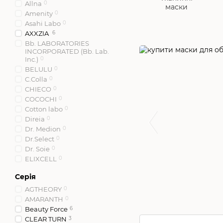
Allna
0
маски
Amenity
0
Asahi Labo
0
AXXZIA
6
Bb. LABORATORIES
INCORPORATED (Bb. Lab.
Inc.)
0
BELULU
0
C.Colla
0
CHIECO
0
COCOCHI
0
Cotton labo
0
Direia
0
Dr. Medion
0
Dr.Select
0
Dr. Soie
0
ELIXCELL
0
ELIXIR
0
Серія
ES 301
0
Hada Labo
0
AGTHEORY
0
Hanajirushi
0
AMARANTH
0
HIRO TOKYO
0
Beauty Force
6
HITOKI
0
CLEAR TURN
3