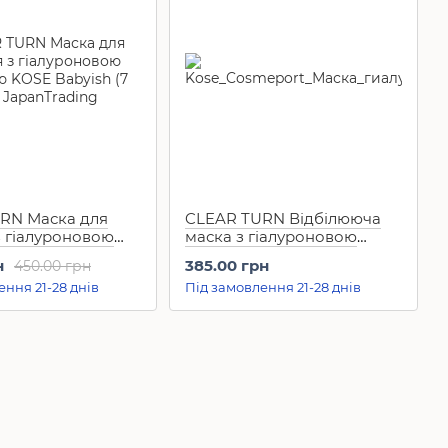
RN Маска для
CLEAR TURN Відбілююча
з гіалуроновою
маска з гіалуроновою
KOSE Babyish (7
кислотою плюс екстракти
н
385.00 грн
450.00 грн
KOSE White Mask HA (5 шт)
ення 21-28 днів
Під замовлення 21-28 днів