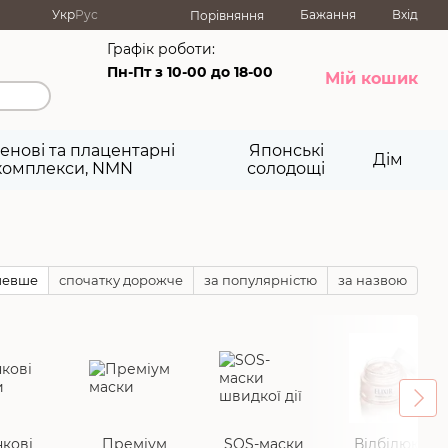
Укр
Рус
Бажання
Вхід
Порівняння
Графік роботи:
Пн-Пт з 10-00 до 18-00
Мій кошик
енові та плацентарні
Японські
Дім
комплекси, NMN
солодощі
шевше
спочатку дорожче
за популярністю
за назвою
кові
Преміум
SOS-маски
Відбілюючі