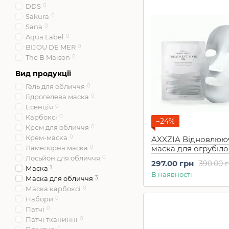
Ishizawa Laboratory
0
DDS
0
Japan Gals
0
Sakura
0
Kiso
0
Sana
0
Kobayashi
0
Aqua Label
0
KOR JAPAN
0
BIJOU DE MER
0
KOSE
3
The B Maison
0
Kracie
0
Вид продукції
Lactoferrin Lab.
0
Гель для обличчя
0
LuLuLun
0
Гідрогелева маска
0
Make.iN
0
Есенція
0
MDSKIN LABO
0
Карбоксі
0
Mediplorer
0
−24%
Крем для обличчя
0
MINON
0
Крем-маска
0
MITOMO
0
AXXZIA Відновлюю
Ламелярна маска
0
маска для огрубілої
NANOA
0
пошкодженої шкір
Лосьйон для обличчя
0
NILE
0
297.00 грн
390.00 
обличчя Beauty Fo
Маска
1
PDC
0
В наявності
Treatment Mask GK 
Маска для обличчя
3
Quality1st
0
Маска карбоксі
0
ReBion
0
Набори
0
ReCell
0
Патчі
0
RECORESERUM
0
Патчі тканинні
0
Saborino
0
0