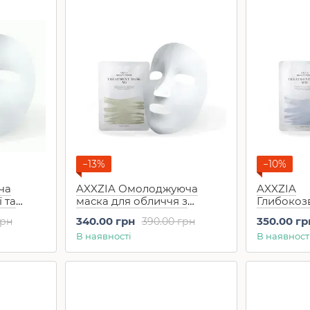
−13%
−10%
ча
AXXZIA Омолоджуюча
AXXZIA
 та
маска для обличчя з
Глибокоз
и
Астаксантином Beauty
для облич
340.00 грн
350.00 гр
грн
390.00 грн
rce
Force Treatment Mask AG (1
Treatment
В наявності
В наявност
1 шт
шт)