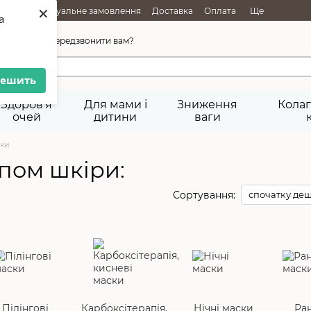
×
АЖІ
Індивідуальне замовлення
Доставка
Оплата
Ще
a
45-92-29
Передзвонити вам?
решить
Здоров'я
Для мами і
Зниження
Колаг
очей
дитини
ваги
ки
пом шкіри:
Сортування:
спочатку де
Пілінгові
Карбоксітерапія,
Нічні маски
Ран