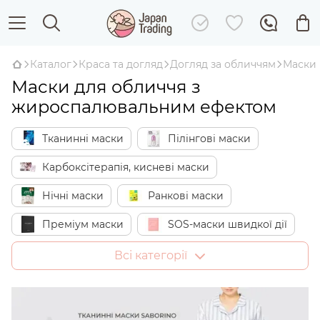
Каталог
Краса та догляд
Догляд за обличчям
Маски
Маски для обличчя з
жироспалювальним ефектом
Тканинні маски
Пілінгові маски
Карбоксітерапія, кисневі маски
Нічні маски
Ранкові маски
Преміум маски
SOS-маски швидкої дії
Відбілюючі маски
Зволожуючі маски
Всі категорії
Омолоджуючі, ліфтинг-маски
Маски проти акне
Маски від пігментації