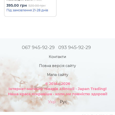
преміум з сакурою
395.00 грн
520.00 грн
Premium Sakura Face
Під замовлення 21-28 днів
Masks (7 шт)
067 945-92-29
093 945-92-29
Контакти
Повна версія сайту
Мапа сайту
© 2014—2026
Інтернет-магазин товарів з Японії - Japan Trading!
Наша краса яскравіша - коли ми повністю здорові!
Укр
Рус