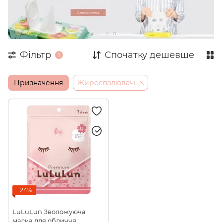
Заспокійливі маски
Фільтр
Спочатку дешевше
1
Призначення
Жироспалювачі
−24%
LuLuLun Зволожуюча
маска для обличчя