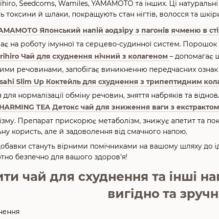
Orihiro, Seedcoms, Wamiles, YAMAMOTO та інших. Ці натурал
ть токсини й шлаки, покращують стан нігтів, волосся та шкі
AMAMOTO Японський напій аодзіру з пагонів ячменю в сті
ає на роботу імунної та серцево-судинної систем. Порошок
rihiro Чай для схуднення нічний з колагеном
– допомагає 
ими речовинами, запобігає виникненню передчасних ознак 
sahi Slim Up Коктейль для схуднення з трипептидним кол
 для нормалізації обміну речовин, зняття набряків та відно
HARMING TEA Детокс чай для зниження ваги з екстрактом
нізму. Препарат прискорює метаболізм, знижує апетит та п
ну користь, але й задоволення від смачного напою.
 добавки стануть вірними помічниками на вашому шляху до і
тно безпечно для вашого здоров’я!
ти чай для схуднення та інші на
вигідно та зруч