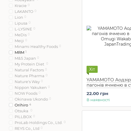
Kracie
0
LAKANTO
0
Lion
0
Lipusa
0
L-LYSINE
0
MeDis
0
Meiji
0
Minami Healthy Foods
0
MRM
1
M&S Japan
0
My Protein Diet
0
Хіт
Natural Factors
0
Nature Pharma
0
YAMAMOTO Аодзіру
Nature's Way
0
пагонів ячменю в с
Nippon Yakuken
0
Omugi Wakaba (1 ш
22.00 грн
NOW Foods
0
Okinawa Ukondo
0
В наявності
Orihiro
4
Otsuka
0
PILLBOX
0
ProLab Holdings Co., Ltd.
0
REYS Co., Ltd
0