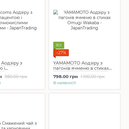
Хіт
−27%
Аодзіру з
YAMAMOTO Аодзіру з
ю і
пагонів ячменю в стиках
кислими
Omugi Wakaba (44 шт)
н
798.00 грн
980.00 грн
1 100.00 грн
и 30 саше на 30
і
В наявності