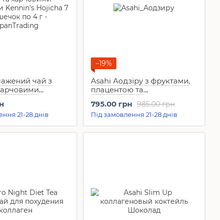
−19%
мажений чай з
Asahi Аодзіру з фруктами,
харчовими
плацентою та
 Kennin's Hojicha
лактобактеріями (30 саше)
н
795.00 грн
985.00 грн
к по 4 г
ення 21-28 днів
Під замовлення 21-28 днів