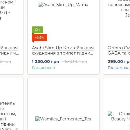
Хіт
−18%
ейль для
Asahi Slim Up Коктейль для
Orihiro С
птидним
схуднення з трипептидним
GABA та 
колагеном і
волокнами
1 350.00 грн
299.00 гр
00 грн
1 650.00 грн
амінокислотами Матча
7 пляшечо
В наявності
Під замовл
)
Латте (315 г)