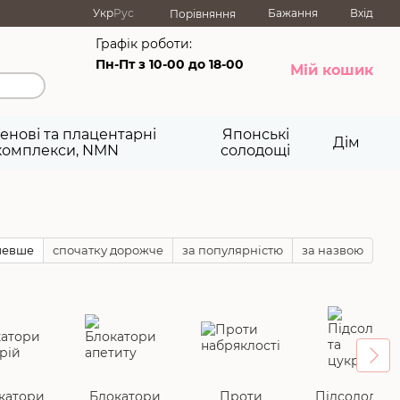
Укр
Рус
Бажання
Вхід
Порівняння
Графік роботи:
Пн-Пт з 10-00 до 18-00
Мій кошик
енові та плацентарні
Японські
Дім
комплекси, NMN
солодощі
шевше
спочатку дорожче
за популярністю
за назвою
катори
Блокатори
Проти
Підсолоджув