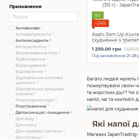
Призначення
Хіт
−24%
Антивікове
1
Asahi Slim Up Кокт
Антидепресанти
0
схуднення з трипе
Антиоксиданти
4
колагеном,
Антицелюлітні
0
1 250.00 грн
1 650.
амінокислотами і
Вирівнювання тону
0
Під замовлення 21-28 
лактобактеріями Я
Відбілювання
0
мікс з ягодами (315 
Відлущування
0
Відновлення
0
Відновлення кісткової
Багато людей мріють пр
щільності
0
пожертвувати своїм ча
Відновлення хрящової
та жорстких дієт? Чи 
тканини
0
напої, чаї та коктейлі
Гепатопротектори
0
Гіпоглікемічне
1
Детоксикація і очищення
2
Для зору
0
Які напої 
Для мозку
0
Для нервової системи
0
Магазин JapanTrading 
Для потенції
0