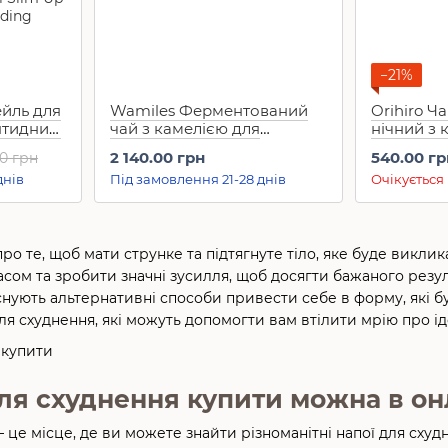
−21%
ейль для
Wamiles Ферментований
Orihiro Ч
птидним
чай з камелією для
нічний з 
схуднення Fermented
Diet Tea B
2 140.00 грн
540.00 гр
00 грн
Camellia Tea (22,5 г*30
днів
днів
Під замовлення 21-28 днів
Очікується
гідний
саше)
г)
о те, щоб мати струнке та підтягнуте тіло, яке буде виклика
сом та зробити значні зусилля, щоб досягти бажаного резу
існують альтернативні способи привести себе в форму, які б
 для схуднення, які можуть допомогти вам втілити мрію про ід
для схуднення купити можна в он
– це місце, де ви можете знайти різноманітні напої для схуд