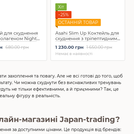
Хіт
−25%
ОСТАННІЙ ТОВАР
ай для схуднення
Asahi Slim Up Коктейль для
колагеном Night
схуднення з тріпептидним
eauty 16шт на 16
колагеном і
н
1 230.00 грн
680.00 грн
1 650.00 грн
амінокислотами
Немає в наявності
шоколадний (360 г)
ти захоплення та повагу. Але не всі готові до того, щоб
льтату. Чи можна схуднути без виснажливих тренувань
удуть не тільки ефективними, а й приємними? Так, це
еальну фігуру в реальність.
лайн-магазині Japan-trading?
нення за доступними цінами. Це продукція від брендів: