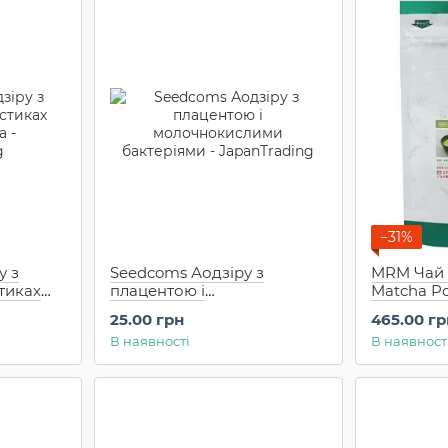
−31%
 з
Seedcoms Аодзіру з
MRM Чай 
тиках
плацентою і
Matcha P
т)
молочнокислими
(30 г)
25.00 грн
465.00 гр
бактеріями 1 саше
В наявності
В наявност