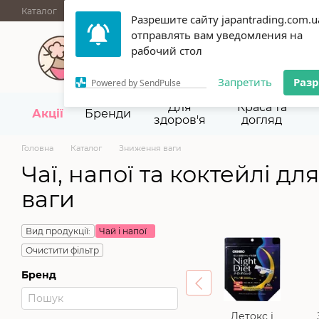
Перейти до основного контенту
Каталог
АКЦІЇ
НОВИНКИ
Блог
Бренди
ГУРТОВІ ПРОД
Разрешите сайту japantrading.com.u
Термін придатності
Відгуки
Про нас
Контакти
Повернен
отправлять вам уведомления на
067 945-92-29,
093 9
рабочий стол
Запретить
Раз
Powered by SendPulse
Для
Краса та
Акції
Бренди
здоров'я
догляд
Головна
Каталог
Зниження ваги
Чаї, напої та коктейлі д
ваги
Вид продукції:
Чай і напої
Очистити фільтр
Бренд
Детокс і