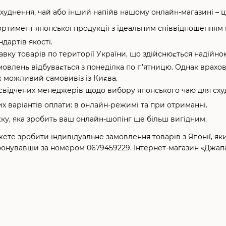
худнення, чай або інший напійв нашому онлайн-магазині – 
тимент японської продукції з ідеальним співвідношенням ці
дартів якості.
вку товарів по території України, що здійснюється надійн
овлень відбувається з понеділка по п’ятницю. Однак врахов
ж можливий самовивіз із Києва.
відчених менеджерів щодо вибору японського чаю для схуд
их варіантів оплати: в онлайн-режимі та при отриманні.
у, яка зробить ваш онлайн-шопінг ще більш вигідним.
ожете зробити індивідуальне замовлення товарів з Японії, я
ефонувавши за номером 0679459229. Інтернет-магазин «Джап