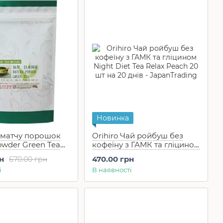
Новинка
матчу порошок
Orihiro Чай ройбуш без
owder Green Tea
кофеїну з ГАМК та гліцином
Night Diet Tea Relax Peach
н
470.00 грн
670.00 грн
20 шт на 20 днів
і
В наявності