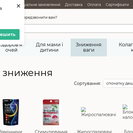
×
АЖІ
Індивідуальне замовлення
Доставка
Оплата
Сертифікати
a
ня товарів
Публічна оферта
45-92-29
Передзвонити вам?
решить
Здоров'я
Для мами і
Зниження
Колаг
очей
дитини
ваги
ля зниження
Сортування:
спочатку де
Замінники
Стимулювання
Жироспалювачі
Бло