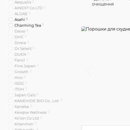
Aequalis
0
очищення
AINEXT Co LTD
0
ALGAE
0
Asahi
5
Charming Tea
1
Daiso
0
DHC
0
Direia
0
Dr.Select
0
DUEN
0
Fancl
0
Fine Japan
0
Growth
0
Hiro
0
ISDG
0
ITOH
0
Japan Gals
0
KANEHIDE BIO Co., Ltd.
0
Kaneka
0
Kewpie Wellness
0
Kinon Co Ltd
0
Kitanihon
0
Kobayashi
0