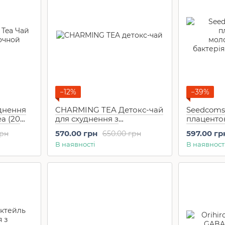
−12%
−39%
уднення
CHARMING TEA Детокс-чай
Seedcoms 
ea (20
для схуднення з
плаценто
екстрактом чорних бобів
молочно
570.00 грн
597.00 гр
грн
650.00 грн
(30 шт)
бактеріям
В наявності
В наявност
днів