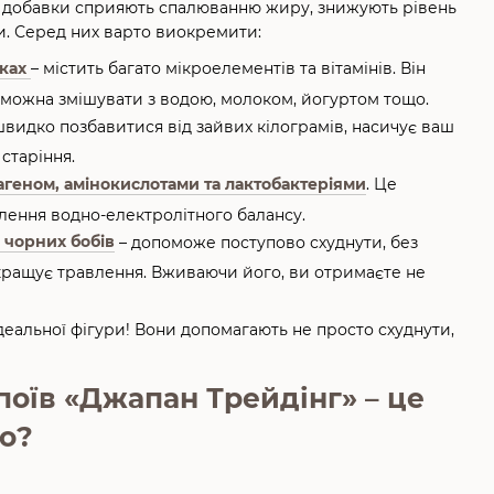
ьні добавки сприяють спалюванню жиру, знижують рівень
ри. Серед них варто виокремити:
ках
– містить багато мікроелементів та вітамінів. Він
 можна змішувати з водою, молоком, йогуртом тощо.
швидко позбавитися від зайвих кілограмів, насичує ваш
старіння.
агеном, амінокислотами та лактобактеріями
. Це
влення водно-електролітного балансу.
 чорних бобів
– допоможе поступово схуднути, без
окращує травлення. Вживаючи його, ви отримаєте не
деальної фігури! Вони допомагають не просто схуднути,
поїв «Джапан Трейдінг» – це
но?