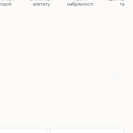
лорій
апетиту
набряклості
та
цукрозамінн