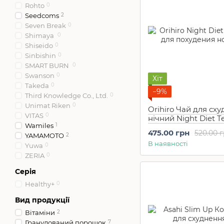
Rohto
0
Seedcoms
2
Seven Break
0
Shimaya
0
Shiseido
0
Sinbishin
0
SMART BURN
0
Swanson
0
Хіт
Takeda
0
−9%
Third Knowledge Co., Ltd.
0
Unimat Riken
0
Orihiro Чай для сх
VITAS
0
нічний Night Diet T
Wamiles
1
шт)
475.00 грн
520.00 
YAMAMOTO
2
В наявності
Yuwa
0
ZERIA
0
Серія
Healthy+
0
Вид продукції
Вітаміни
2
Гранулований порошок
7