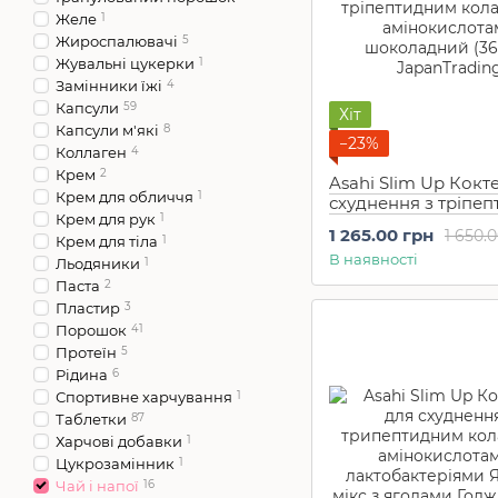
Желе
1
Жироспалювачі
5
Жувальні цукерки
1
Замінники їжі
4
Капсули
59
Хіт
Капсули м'які
8
−23%
Коллаген
4
Крем
2
Asahi Slim Up Кокт
Крем для обличчя
1
схуднення з тріпе
Крем для рук
1
колагеном і
1 265.00 грн
1 650.
Крем для тіла
1
амінокислотами
В наявності
шоколадний (360 г
Льодяники
1
Паста
2
Пластир
3
Порошок
41
Протеїн
5
Рідина
6
Спортивне харчування
1
Таблетки
87
Харчові добавки
1
Цукрозамінник
1
Чай і напої
16