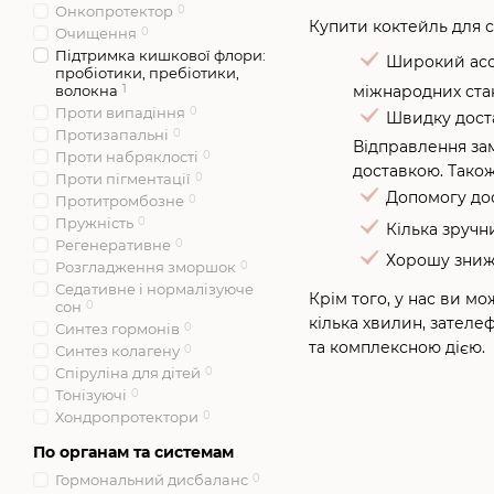
Онкопротектор
0
Купити коктейль для с
Очищення
0
Підтримка кишкової флори:
Широкий асор
пробіотики, пребіотики,
міжнародних стан
волокна
1
Проти випадіння
0
Швидку доста
Протизапальні
0
Відправлення зам
Проти набряклості
0
доставкою. Тако
Проти пігментації
0
Допомогу дос
Протитромбозне
0
Пружність
0
Кілька зручн
Регенеративне
0
Хорошу знижк
Розгладження зморшок
0
Седативне і нормалізуюче
Крім того, у нас ви м
сон
0
кілька хвилин, зател
Синтез гормонів
0
та комплексною дією.
Синтез колагену
0
Спіруліна для дітей
0
Тонізуючі
0
Хондропротектори
0
По органам та системам
Гормональний дисбаланс
0