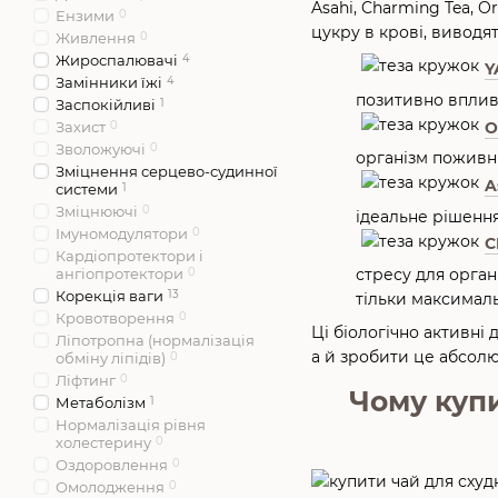
Asahi, Charming Tea, 
Ензими
0
цукру в крові, виводя
Живлення
0
Жироспалювачі
4
Y
Замінники їжі
4
позитивно вплив
Заспокійливі
1
O
Захист
0
Зволожуючі
0
організм поживн
Зміцнення серцево-судинної
A
системи
1
Зміцнюючі
0
ідеальне рішення
Імуномодулятори
0
C
Кардіопротектори і
стресу для орга
ангіопротектори
0
Корекція ваги
13
тільки максималь
Кровотворення
0
Ці біологічно активні
Ліпотропна (нормалізація
а й зробити це абсолю
обміну ліпідів)
0
Ліфтинг
0
Чому купи
Метаболізм
1
Нормалізація рівня
холестерину
0
Оздоровлення
0
Омолодження
0