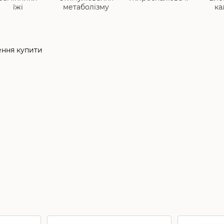
їжі
метаболізму
ка