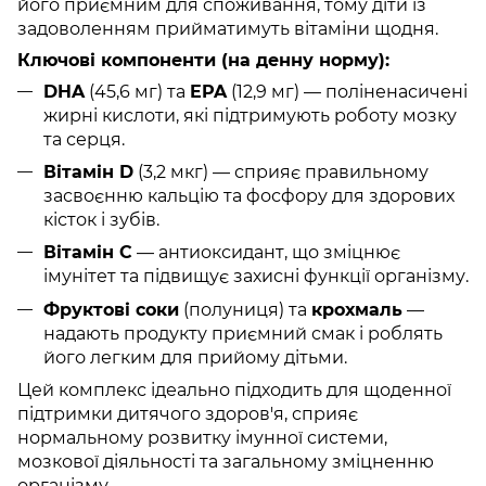
його приємним для споживання, тому діти із
задоволенням прийматимуть вітаміни щодня.
Ключові компоненти (на денну норму):
DHA
(45,6 мг) та
EPA
(12,9 мг) — поліненасичені
жирні кислоти, які підтримують роботу мозку
та серця.
Вітамін D
(3,2 мкг) — сприяє правильному
засвоєнню кальцію та фосфору для здорових
кісток і зубів.
Вітамін С
— антиоксидант, що зміцнює
імунітет та підвищує захисні функції організму.
Фруктові соки
(полуниця) та
крохмаль
—
надають продукту приємний смак і роблять
його легким для прийому дітьми.
Цей комплекс ідеально підходить для щоденної
підтримки дитячого здоров'я, сприяє
нормальному розвитку імунної системи,
мозкової діяльності та загальному зміцненню
організму.