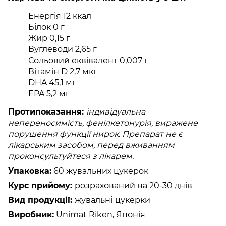
Енергія 12 ккал
Білок 0 г
Жир 0,15 г
Вуглеводи 2,65 г
Сольовий еквівалент 0,007 г
Вітамін D 2,7 мкг
DHA 45,1 мг
EPA 5,2 мг
Протипоказання:
індивідуальна
непереносимість, фенілкетонурія, виражене
порушення функції нирок. Препарат не є
лікарським засобом, перед вживанням
проконсультуйтеся з лікарем.
Упаковка:
60 жувальних цукерок
Курс прийому:
розрахований на 20-30 днів
Вид продукції:
жувальні
цукерки
Виробник:
Unimat Riken, Японія