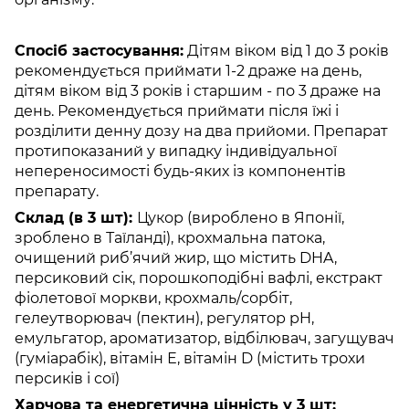
Спосіб застосування:
Дітям віком від 1 до 3 років
рекомендується приймати 1-2 драже на день,
дітям віком від 3 років і старшим - по 3 драже на
день. Рекомендується приймати після їжі і
розділити денну дозу на два прийоми. Препарат
протипоказаний у випадку індивідуальної
непереносимості будь-яких із компонентів
препарату.
Склад (в 3 шт):
Цукор (вироблено в Японії,
зроблено в Таїланді), крохмальна патока,
очищений риб’ячий жир, що містить DHA,
персиковий сік, порошкоподібні вафлі, екстракт
фіолетової моркви, крохмаль/сорбіт,
гелеутворювач (пектин), регулятор pH,
емульгатор, ароматизатор, відбілювач, загущувач
(гуміарабік), вітамін Е, вітамін D (містить трохи
персиків і сої)
Харчова та енергетична цінність у 3 шт: