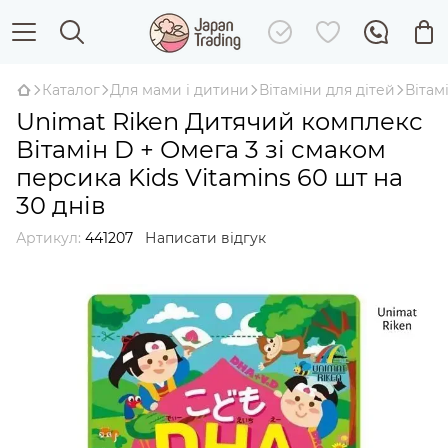
Каталог
Для мами і дитини
Вітаміни для дітей
Вітам
Unimat Riken Дитячий комплекс
Вітамін D + Омега 3 зі смаком
персика Kids Vitamins 60 шт на
30 днів
Артикул:
441207
Написати відгук