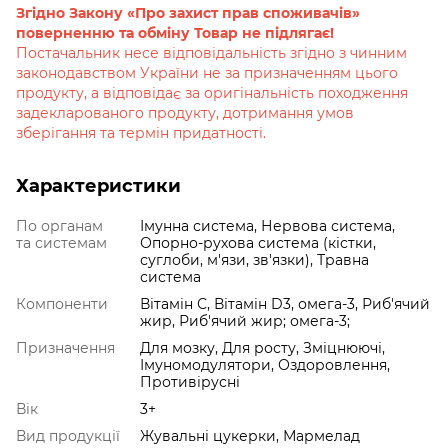
Згідно Закону «Про захист прав споживачів»
поверненню та обміну Товар не підлягає!
Постачальник несе відповідальність згідно з чинним
законодавством України не за призначенням цього
продукту, а відповідає за оригінальність походження
задекларованого продукту, дотримання умов
зберігання та термін придатності.
Характеристики
По органам
Імунна система, Нервова система,
та системам
Опорно-рухова система (кістки,
суглоби, м'язи, зв'язки), Травна
система
Компоненти
Вітамін С, Вітамін D3, омега-3, Риб'ячий
жир, Риб'ячий жир; омега-3;
Призначення
Для мозку, Для росту, Зміцнюючі,
Імуномодулятори, Оздоровлення,
Противірусні
Вік
3+
Вид продукції
Жувальні цукерки, Мармелад