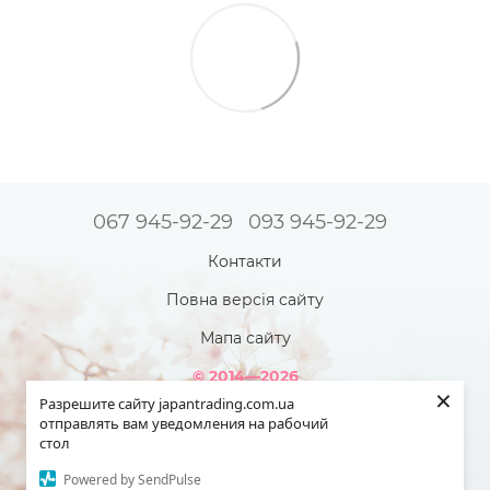
067 945-92-29
093 945-92-29
Контакти
Повна версія сайту
Мапа сайту
© 2014—2026
×
Інтернет-магазин товарів з Японії - Japan Trading!
Разрешите сайту japantrading.com.ua
Наша краса яскравіша - коли ми повністю здорові!
отправлять вам уведомления на рабочий
стол
Укр
Рус
Powered by SendPulse