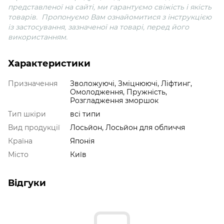
представленої на сайті, ми гарантуємо свіжість і якість
товарів. Пропонуємо Вам ознайомитися з інструкцією
із застосування, зазначеної на товарі, перед його
використанням.
Характеристики
Призначення
Зволожуючі, Зміцнюючі, Ліфтинг,
Омолодження, Пружність,
Розгладження зморшок
Тип шкіри
всі типи
Вид продукції
Лосьйон, Лосьйон для обличчя
Країна
Японія
Місто
Київ
Відгуки