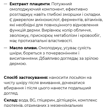
Екстракт плаценти
. Потужний
омолоджуючий компонент, ефективно
розгладжує навіть глибокі зморшки і складки.
Є джерелом амінокислот, ферментів, вітамінів,
які необхідні для повноцінного відновлення
функцій дерми. Вирівнює колір обличчя,
зволожує, прискорює метаболізм і кровообіг,
має протизапальні властивості.
Масло оливи.
Омолоджує, усуває сухість
шкіри, бореться з почервонінням і
висипаннями. Дбайливо доглядає за зрілою
дермою.
Спосіб застосування:
наносити лосьйон на
чисту шкіру після вмивання, дочекатися
вбирання і після цього нанести подальший
догляд.
Склад:
вода, BG, гліцерин, дігліцерін, комплекс
протеїнів, отриманих з мезенхімальних