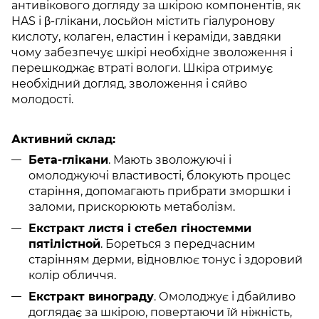
антивікового догляду за шкірою компонентів, як
HAS і β-глікани, лосьйон містить гіалуронову
кислоту, колаген, еластин і кераміди, завдяки
чому забезпечує шкірі необхідне зволоження і
перешкоджає втраті вологи. Шкіра отримує
необхідний догляд, зволоження і сяйво
молодості.
Активний склад:
Бета-глікани
. Мають зволожуючі і
омолоджуючі властивості, блокують процес
старіння, допомагають прибрати зморшки і
заломи, прискорюють метаболізм.
Екстракт листя і стебел гіностемми
пятілістной
. Бореться з передчасним
старінням дерми, відновлює тонус і здоровий
колір обличчя.
Екстракт винограду
. Омолоджує і дбайливо
доглядає за шкірою, повертаючи їй ніжність,