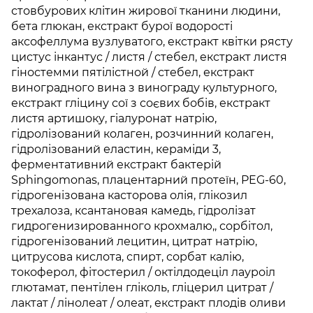
стовбурових клітин жирової тканини людини,
бета глюкан, екстракт бурої водорості
аксофеллума вузлуватого, екстракт квітки рясту
цистус інкантус / листя / стебел, екстракт листя
гіностемми пятілістной / стебел, екстракт
виноградного вина з винограду культурного,
екстракт гліцину сої з соєвих бобів, екстракт
листя артишоку, гіалуронат натрію,
гідролізований колаген, розчинний колаген,
гідролізований еластин, кераміди 3,
ферментативний екстракт бактерій
Sphingomonas, плацентарний протеїн, PEG-60,
гідрогенізована касторова олія, глікозил
трехалоза, ксантановая камедь, гідролізат
гидрогенизированного крохмалю,, сорбітол,
гідрогенізований лецитин, цитрат натрію,
цитрусова кислота, спирт, сорбат калію,
токоферол, фітостерил / октілдодеціл лауроіл
глютамат, пентілен гліколь, гліцерил цитрат /
лактат / лінолеат / олеат, екстракт плодів оливи