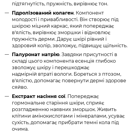
підтягнутість, пружність, вирівнює тон.
Гідролізований колаген
. Компонент
молодості і привабливості. Він створює під
шкірою міцний каркас, який попереджає
в'ялість, вирівнює зморшки і відновлює
пружність дерми. Дарує шкірі рівний і
здоровий колір, зволожує, підвищує щільність.
Гіалуронат натрію
. Завдяки присутності в
складі цього компонента есенція глибоко
зволожує шкіру і перешкоджає
надмірній втраті вологи. Бореться з птозом,
в'ялістю, допомагає повернути дермі здорове
сяйво.
Екстракт насіння сої
. Попереджає
гормональне старіння шкіри, сприяє
розгладженню наявних зморшок. Живить
клітини амінокислотами і мінералами, усуває
сухість, допомагає прибрати темні кола під
очима.