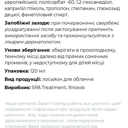
європейської, полісорбат -60, 1,2-гексанедіол,
каприліл гліколь, трополон, глютамин, глюкозид
децил, фенетіловий спирт.
Запобіжні заходи:
при почервонінні, свербежі,
роздратуванні після застосування припиніть
використання засобу та проконсультуйтеся з
лікарем-дерматологом.
Умови зберігання:
зберігати в прохолодному,
темному місці далеко від прямих сонячних
променів, у недоступному для дітей місці.
Упаковка:
120 мл
Вид продукції:
лосьйон для обличчя
Виробник:
SPA Treatment, Японія
Наша компанія Јараn Trading робить все для того, щоб
зображення і інформація про продукцію були надані
коректно. Але, іноді оновлення даних може
здійснюватися з затримкою. Коли маркування
отриманої Вами продукції відрізняється від