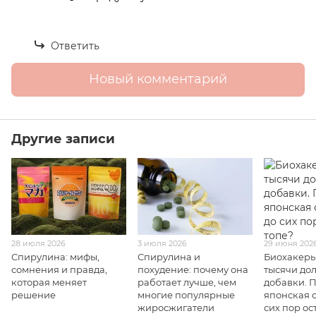
Ответить
Новый комментарий
Другие записи
28 июля 2026
3 июля 2026
29 июня 202
Спирулина: мифы,
Спирулина и
Биохакеры
сомнения и правда,
похудение: почему она
тысячи до
которая меняет
работает лучше, чем
добавки. 
решение
многие популярные
японская 
жиросжигатели
сих пор ос