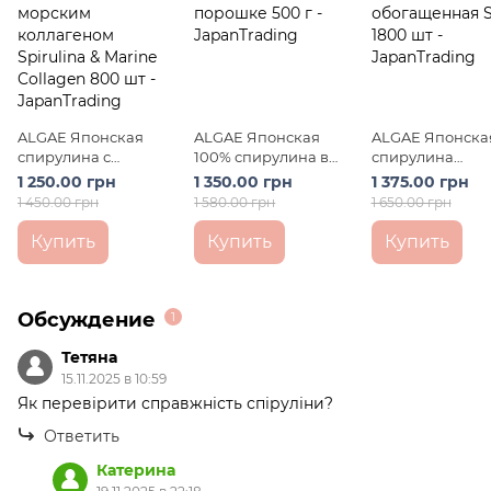
ALGAE Японская
ALGAE Японская
ALGAE Японска
спирулина с
100% спирулина в
спирулина
морским коллагеном
порошке 500 г
обогащенная S
1 250.00 грн
1 350.00 грн
1 375.00 грн
Spirulina & Marine
1800 шт
1 450.00 грн
1 580.00 грн
1 650.00 грн
Collagen 800 шт
Купить
Купить
Купить
Обсуждение
1
Тетяна
15.11.2025 в 10:59
Як перевірити справжність спіруліни?
Ответить
Катерина