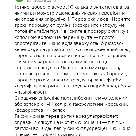
19.11.2025 в 22:18
Тетяно, доброго вечора! Є кілька різних методів, за
якими ви можете у домашніх умовах перевірити
чи справжня спіруліна. 1. Перевірка у воді. Насипте
трохи порошку спіруліни (розкрийте капсулу чи
потовчіть таблетку) й висипте в прозору склянку з
холодною водою. Не перемішуйте — просто
спостерігайте. Якщо вода зверху стає бірюзово-
зеленою, а на дні залишається темно-зелений осад,
порошок повільно розчиняється, не дає яскравих
плям, немає різкого запаху хімікатів, то це
справжня спіруліна. Якщо ж вода миттєво стає
надто яскравою, рівномірно зеленою, як барвник,
порошок розчинився без осаду, і є запах фарби,
хлорофілу або риби, то спіруліна підроблена, або ж
низької якості.
Справжня спіруліна має глибокий темно-зелений
або зелено-синій колір, а також легкий морський,
«водоростевий» запах.
Також можна перевірити через ультрафіолет:
справжня спіруліна містить фікоціанін — під УФ-
світлом вона дає легку синю флуоресценцію. Якщо
її немає — продукт сумнівний.