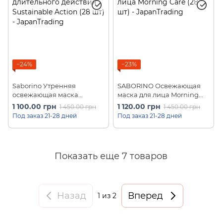
−24%
−23%
Saborino Утренняя
SABORINO Освежающая
освежающая маска
маска для лица Morning
длительного действия
Care (28 шт)
1 100.00 грн
1 120.00 грн
1 450.00 грн
1 450.00 грн
Sustainable Action (28 шт)
Под заказ 21-28 дней
Под заказ 21-28 дней
Показать еще 7 товаров
Назад
Вперед
1
из 2