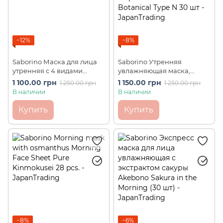
−12%
−8%
Saborino Маска для лица
Saborino Утренняя
утренняя с 4 видами
увлажняющая маска,
Витамина С (30 шт)
идеальное сочетание
1 100.00 грн
1 150.00 грн
1 250.00 грн
1 250.00 грн
экстрактов цитрусовых и
В наличии
В наличии
трав Alarm Sheet Botanical
Type N 30 шт
Купить
Купить
−8%
−6%