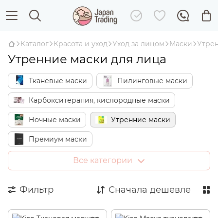
Каталог
Красота и уход
Уход за лицом
Маски
Утре
Утренние маски для лица
Тканевые маски
Пилинговые маски
Карбокситерапия, кислородные маски
Ночные маски
Утренние маски
Премиум маски
SOS-маски быстрого действия
Все категории
Отбеливающие маски
Фильтр
Сначала дешевле
Увлажняющие маски
Омолаживающие, лифтинг-маски