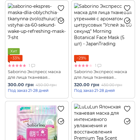
Хит
−33%
−29%
1
1
Saborino Экспресс маска
Saborino Экспресс маска
для лица тканевая
для лица тканевая
увлажняющая "Успевай за
утренняя с ароматом
300.00 грн
320.00 грн
450.00 грн
450.00 грн
60 секунд" Wake up
цитрусовых "Успей за 60
Под заказ 21-28 дней
Под заказ 21-28 дней
Refreshing Mask (7 шт)
секунд" Morning Botanical
Face Mask (5 шт)