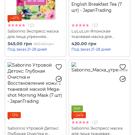
−47%
1
1
Saborino Экспресс маска
LuLuLun Японская
для лица утренняя
тканевая маска для
увлажняющая с ароматом
интенсивного увлажнения
345.00 грн
420.00 грн
650.00 грн
тропических фруктов
и восстановления
Под заказ 21-28 дней
Под заказ 21-28 дней
"Успей за 60 секунд"
Premium Tea Scent English
Morning Face Mask
Breakfast Tea (7 шт)
Hawaiian Edition (5 шт)
Хит
−13%
−24%
1
Saborino Утровой Детокс:
Saborino Экспресс маска
Глубокая Очистка и
для лица тканевая