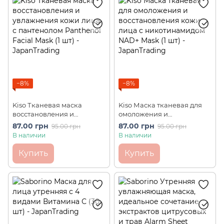
Маски от акне
Маски от пигментации
Успокаивающие маски
−8%
−8%
Kiso Тканевая маска
Kiso Маска тканевая для
восстановления и
омоложения и
увлажнения кожи лица с
восстановления кожи
87.00 грн
87.00 грн
95.00 грн
95.00 грн
пантенолом Panthenol
лица с никотинамидом
В наличии
В наличии
Facial Mask (1 шт)
NAD+ Mask (1 шт)
Купить
Купить