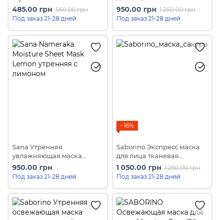
Восстановление кожи с
утренняя отбеливающая
485.00 грн
950.00 грн
560.00 грн
1 250.00 грн
тканевой маской Mega-
"Успей за 60 секунд" Wake
Под заказ 21-28 дней
Под заказ 21-28 дней
shot Morning Mask (7 шт)
Up Refreshing Mask (32шт)
−16%
Sana Утренняя
Saborino Экспресс маска
увлажняющая маска
для лица тканевая
Nameraka Moisture Sheet
увлажняющая утренняя с
950.00 грн
1 050.00 грн
1 250.00 грн
Mask Lemon (32 шт)
ароматом сакуры "Успевай
Под заказ 21-28 дней
Под заказ 21-28 дней
за 60 секунд" Morning
Facial Sheet Mask Sakura
(28 шт)