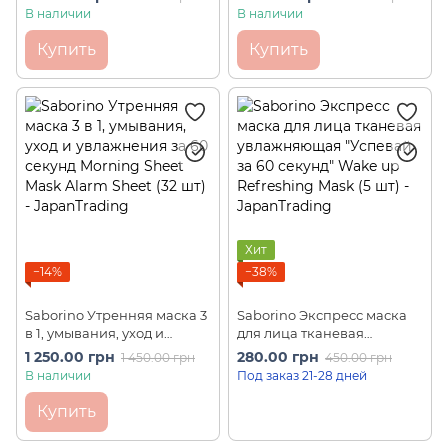
Mask Citrus Cherry Scent 28
секунд" Wake up
В наличии
В наличии
шт
Refreshing Mask (30 шт)
Купить
Купить
Хит
−14%
−38%
Saborino Утренняя маска 3
Saborino Экспресс маска
в 1, умывания, уход и
для лица тканевая
увлажнения за 60 секунд
увлажняющая "Успевай за
1 250.00 грн
280.00 грн
1 450.00 грн
450.00 грн
Morning Sheet Mask Alarm
60 секунд" Wake up
В наличии
Под заказ 21-28 дней
Sheet (32 шт)
Refreshing Mask (5 шт)
Купить