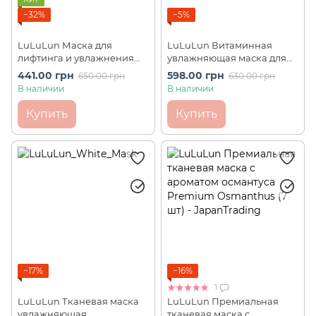
−32%
−5%
LuLuLun Маска для
LuLuLun Витаминная
лифтинга и увлажнения
увлажняющая маска для
зрелой кожи Over 45
лица Hydra-V-Mask (7 шт)
441.00 грн
598.00 грн
650.00 грн
630.00 грн
Camelia Pink (7 шт)
В наличии
В наличии
Купить
Купить
−17%
−16%
1
LuLuLun Тканевая маска
LuLuLun Премиальная
увлажняющая
тканевая маска с