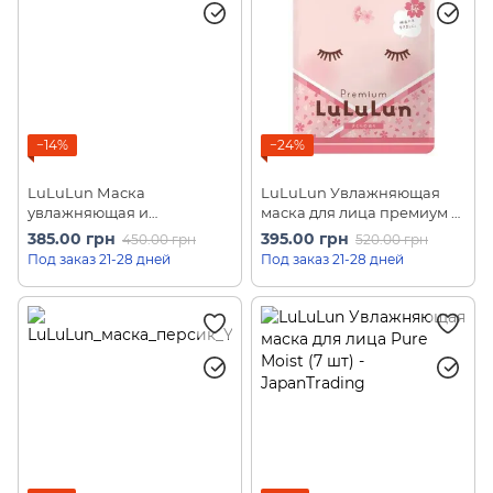
−14%
−24%
LuLuLun Маска
LuLuLun Увлажняющая
увлажняющая и
маска для лица премиум с
тонизирующая Premium
сакурой Premium Sakura
385.00 грн
395.00 грн
450.00 грн
520.00 грн
Okinawa Citrus Depressa (7
Face Masks (7 шт)
Под заказ 21-28 дней
Под заказ 21-28 дней
шт)