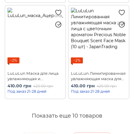
−2%
−2%
LuLuLun Маска для лица
LuLuLun Лимитированная
увлажняющая и
увлажняющая маска для
улучшающая цвет лица
лица с цветочным
410.00 грн
410.00 грн
420.00 грн
420.00 грн
"Ацерола с о. Окинава"
ароматом Precious Noble
Под заказ 21-28 дней
Под заказ 21-28 дней
Premium Acerola (7 шт)
Bouquet Scent Face Mask
(10 шт)
Показать еще 10 товаров