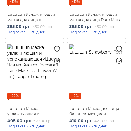
−12%
−12%
LuLuLun Увлажняющая
LuLuLun Увлажняющая
маска для лица с
маска для лица Pure Moist
экстрактом персика
(7 шт)
395.00 грн
395.00 грн
450.00 грн
450.00 грн
Premium Yamanashi Peach
Под заказ 21-28 дней
Под заказ 21-28 дней
(7 шт)
−22%
−2%
LuLuLun Маска
LuLuLun Маска для лица
увлажняющая и
балансирующая и
успокаивающая «Цветы
увлажняющая клубничная
405.00 грн
410.00 грн
520.00 грн
420.00 грн
Чая из Киото» Premium
Strawberry Tochigi (7 шт)
Под заказ 21-28 дней
Под заказ 21-28 дней
Face Mask Tea Flower (7 шт)