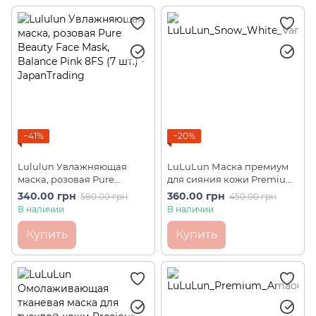
−41%
−20%
Lululun Увлажняющая
LuLuLun Маска премиум
маска, розовая Pure
для сияния кожи Premium
Beauty Face Mask, Balance
Snow White Vanilla (7 шт)
340.00 грн
360.00 грн
580.00 грн
450.00 грн
Pink 8FS (7 шт.)
В наличии
В наличии
Купить
Купить