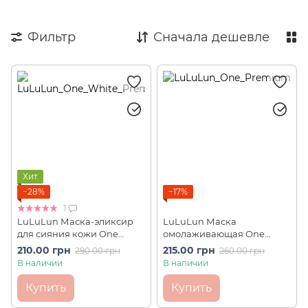
Фильтр
Сначала дешевле
Хит
−28%
−17%
1
LuLuLun Маска-эликсир
LuLuLun Маска
для сияния кожи One
омолаживающая One
White Premium (1 шт)
Premium Face Mask (1 шт)
210.00 грн
215.00 грн
290.00 грн
260.00 грн
В наличии
В наличии
Купить
Купить