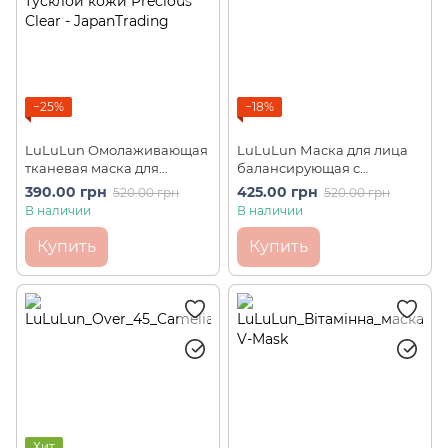
−25%
−18%
LuLuLun Омолаживающая
LuLuLun Маска для лица
тканевая маска для
балансирующая c
тусклой кожи Precious
полифенолами клубники
390.00 грн
425.00 грн
520.00 грн
520.00 грн
Clear (7 шт)
Premium Amaou
В наличии
В наличии
Strawberries (7шт)
Купить
Купить
Хит