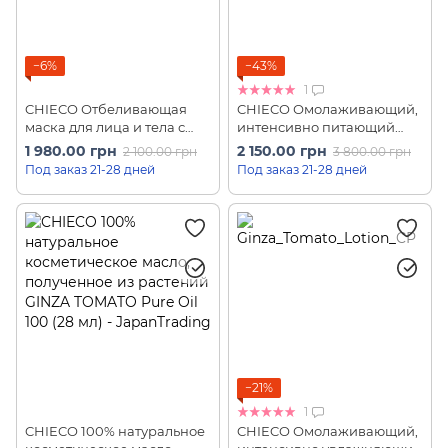
−6%
−43%
1
CHIECO Отбеливающая
CHIECO Омолаживающий,
маска для лица и тела с
интенсивно питающий
плацентой розы и
крем для лица и декольте
1 980.00 грн
2 150.00 грн
2 100.00 грн
3 800.00 грн
экстрактом жемчуга GINZA
GINZA TOMATO Cream CP
Под заказ 21-28 дней
Под заказ 21-28 дней
TOMATO White Pack C (200
(30 г)
г)
−21%
1
CHIECO 100% натуральное
CHIECO Омолаживающий,