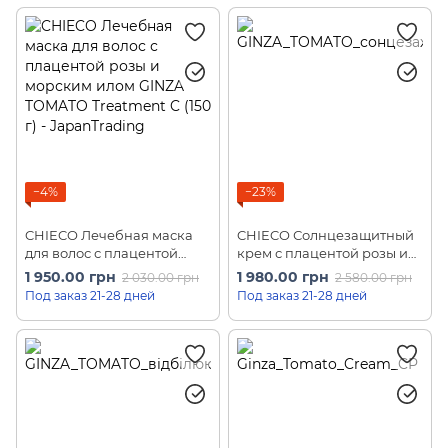
мл)
−4%
−23%
CHIECO Лечебная маска
CHIECO Солнцезащитный
для волос с плацентой
крем с плацентой розы и
розы и морским илом
экстрактом жемчуга GINZA
1 950.00 грн
1 980.00 грн
2 030.00 грн
2 580.00 грн
GINZA TOMATO Treatment C
TOMATO UV Cream SPF50+
Под заказ 21-28 дней
Под заказ 21-28 дней
(150 г)
(35 мл)