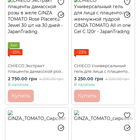
Хит
−35%
−23%
CHIECO Экстракт
CHIECO Универсальный
плаценты дамасской розы
гель для лица с плацентой
в желе GINZA TOMATO Rose
и жемчужной пудрой
2 750.00 грн
3 250.00 грн
4 200.00 грн
4 200.00 грн
Placenta Jewel 30 шт на 30
GINZA TOMATO All in one
В наличии
В наличии
дней
Gel C 120г
Купить
Купить