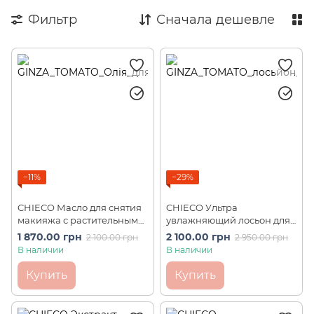
Фильтр
Сначала дешевле
−11%
−29%
CHIECO Масло для снятия
CHIECO Ультра
макияжа с растительными
увлажняющий лосьон для
экстрактами GINZA
лица и декольте с
1 870.00 грн
2 100.00 грн
2 100.00 грн
2 950.00 грн
TOMATO Cleansing Oil C
плацентой розы GINZA
В наличии
В наличии
(150 мл)
TOMATO Lotion C (120 мл)
Купить
Купить