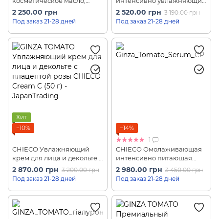
косметическое масло,
интенсивно увлажняющий
полученное из растений
лосьон для лица и декольте
2 250.00 грн
2 520.00 грн
3 190.00 грн
GINZA TOMATO Pure Oil 100
GINZA TOMATO Lotion CP
Под заказ 21-28 дней
Под заказ 21-28 дней
(28 мл)
(100 мл)
Хит
−10%
−14%
1
CHIECO Увлажняющий
CHIECO Омолаживающая
крем для лица и декольте с
интенсивно питающая
плацентой розы GINZA
сыворотка для
2 870.00 грн
2 980.00 грн
3 200.00 грн
3 450.00 грн
TOMATO Cream C (50 г)
чувствительной кожи
Под заказ 21-28 дней
Под заказ 21-28 дней
GINZA TOMATO Serum CP
(30 мл)