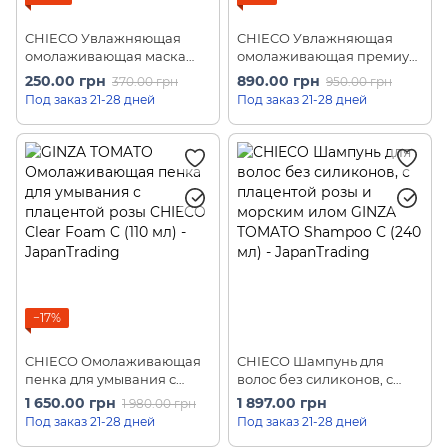
CHIECO Увлажняющая
CHIECO Увлажняющая
омолаживающая маска
омолаживающая премиум
для лица с тройной
маска для лица с
250.00 грн
890.00 грн
370.00 грн
950.00 грн
гиалуроновой кислотой
биоцеллюлозы GINZA
Под заказ 21-28 дней
Под заказ 21-28 дней
GINZA TOMATO Triple
TOMATO Hydro White Bio
Hyaluronic Face Mask (1 шт)
Cellulose Face Mask (1 шт)
−17%
CHIECO Омолаживающая
CHIECO Шампунь для
пенка для умывания с
волос без силиконов, с
плацентой розы GINZA
плацентой розы и
1 650.00 грн
1 897.00 грн
1 980.00 грн
TOMATO Clear Foam C (110
морским илом GINZA
Под заказ 21-28 дней
Под заказ 21-28 дней
мл)
TOMATO Shampoo C (240