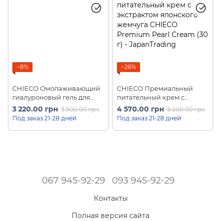
−8%
−26%
CHIECO Омолаживающий
CHIECO Премиальный
гиалуроновый гель для
питательный крем с
лица с плацентой розы
экстрактом японского
3 220.00 грн
4 570.00 грн
3 500.00 грн
6 200.00 грн
GINZA TOMATO Face Gel C
жемчуга GINZA TOMATO
Под заказ 21-28 дней
Под заказ 21-28 дней
(50 мл)
Premium Pearl Cream (30 г)
067 945-92-29
093 945-92-29
Контакты
Полная версия сайта