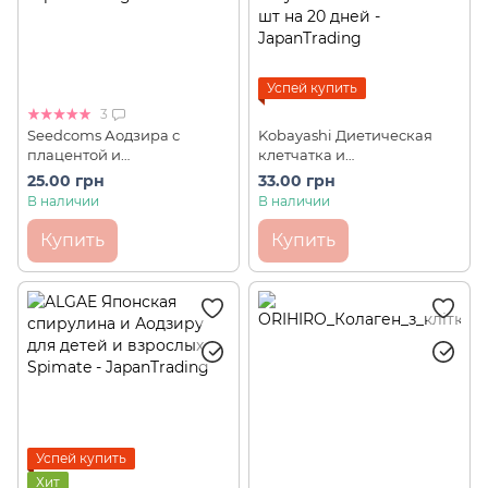
Успей купить
3
Seedcoms Аодзира с
Kobayashi Диетическая
плацентой и
клетчатка и
молочнокислыми
молочнокислые бактерии
25.00 грн
33.00 грн
бактериями 1 саше
для похудения Easy Fiber
В наличии
В наличии
Premium 1 шт.
Купить
Купить
Успей купить
Хит