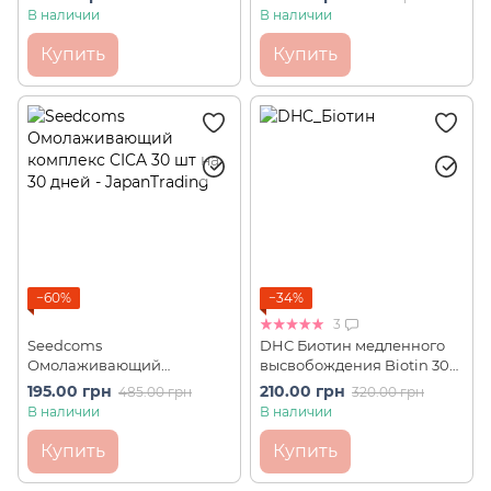
саше - 10 мл
В наличии
В наличии
Купить
Купить
−60%
−34%
3
Seedcoms
DHC Биотин медленного
Омолаживающий
высвобождения Biotin 30
комплекс CICA 30 шт на 30
шт на 30 дней
195.00 грн
210.00 грн
485.00 грн
320.00 грн
дней
В наличии
В наличии
Купить
Купить