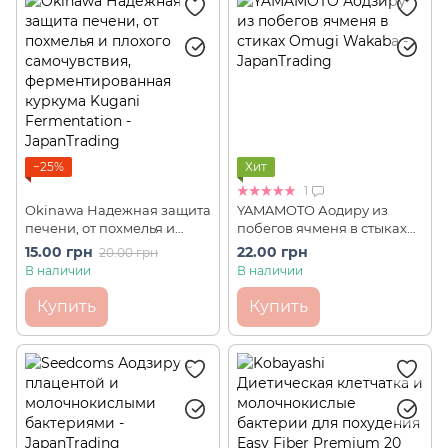
Со Пальметто
Хитозан
Плацента
Омега-3
Керамиды
Фукоидан
Спирулина
NMN
−25%
Хит
1
Okinawa Надежная защита
YAMAMOTO Аодиру из
печени, от похмелья и
побегов ячменя в стыках
плохого самочувствия,
Omugi Wakaba (1 шт)
15.00 грн
22.00 грн
20.00 грн
ферментированная
В наличии
В наличии
куркума Kugani
Fermentation 1 пакет/ 5
Купить
Купить
табл.