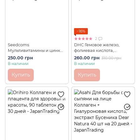
−16%
2
Seedcoms
DHC Гемовое железо,
Мультивитамины и цинк
фолиевая кислота,
для иммунитета (30 шт на
Витамин В12 Heme Iron 40
250.00 грн
260.00 грн
310.00 грн
30 дней)
шт на 20 дней
В наличии
В наличии
Купить
Купить