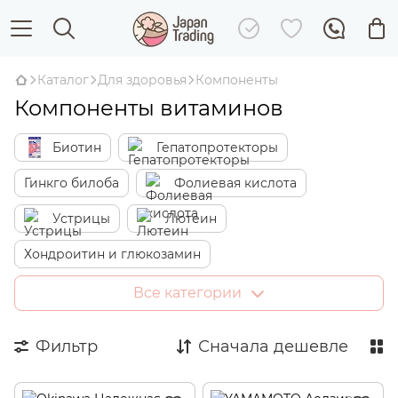
Каталог
Для здоровья
Компоненты
Компоненты витаминов
Биотин
Гепатопротекторы
Гинкго билоба
Фолиевая кислота
Устрицы
Лютеин
Хондроитин и глюкозамин
Пищеварительные ферменты
Антиоксиданты
Все категории
Диетическое волокно и клетчатка
Коллаген
Фильтр
Сначала дешевле
Пробиотики
Суперфуды
Энзимы
Q-10
Макка
ГАМК
Соевые бобы