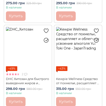
кислота со вкусом персика
дней
275.00 грн
295.00 грн
325.00 грн
390.00 грн
40 шт на 20 дней
В наличии
В наличии
Купить
Купить
−49%
−43%
2
DHC Хитозан для быстрого
Kewpie Wellness Средство
выведения жиров и
от похмелья, расщепляет и
токсинов Сhitosan 90шт на
облегчает усвоение
298.00 грн
315.00 грн
580.00 грн
550.00 грн
30 дней
алкоголя Yoi Toki One 7 шт.
В наличии
В наличии
Купить
Купить