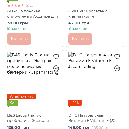
2
ALGAE Японская
ORIHIRO Коллаген с
спирулина и Аодзира для
клетчаткой и
детей и взрослых Spimate 1
гиалуроновой кислотой
38.00 грн
42.00 грн
шт
6000 мг (1 стик)
В наличии
В наличии
Купить
Купить
Успей купить
Хит
−22%
B&S Lactis Лактис
DHC Натуральный
пробиотик - Экстракт
Витамин Е Vitamin E (20 шт
молочнокислых бактерий 1
на 20 дней)
135.00 грн
145.00 грн
185.00 грн