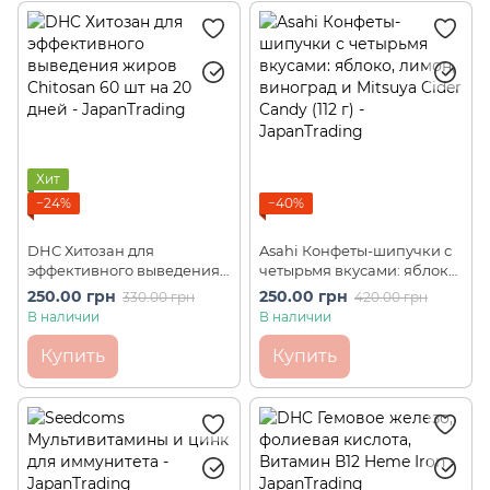
Хит
−24%
−40%
DHC Хитозан для
Asahi Конфеты-шипучки с
эффективного выведения
четырьмя вкусами: яблоко,
жиров Chitosan 60 шт на 20
лимон, виноград и Mitsuya
250.00 грн
250.00 грн
330.00 грн
420.00 грн
дней
Cider Candy (112 г)
В наличии
В наличии
Купить
Купить