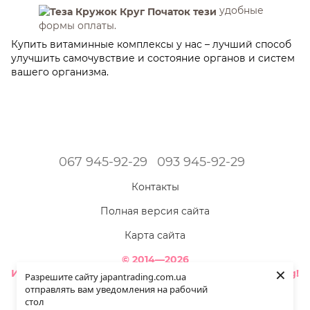
удобные
формы оплаты.
Купить витаминные комплексы у нас – лучший способ
улучшить самочувствие и состояние органов и систем
вашего организма.
067 945-92-29
093 945-92-29
Контакты
Полная версия сайта
Карта сайта
© 2014—2026
×
Интернет-магазин товаров из Японии - Japan Trading!
Разрешите сайту japantrading.com.ua
Наша красота ярче - когда мы полностью здоровы!
отправлять вам уведомления на рабочий
стол
Укр
Рус