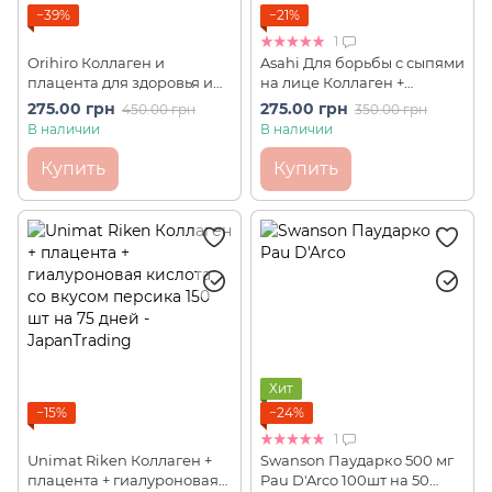
−39%
−21%
1
Orihiro Коллаген и
Asahi Для борьбы с сыпями
плацента для здоровья и
на лице Коллаген +
красоты, 90 таблеток на 30
Гиалуроновая кислота,
275.00 грн
275.00 грн
450.00 грн
350.00 грн
дней
экстракт Бусеника Dear
В наличии
В наличии
Natura 40 шт на 20 дней
Купить
Купить
Хит
−15%
−24%
1
Unimat Riken Коллаген +
Swanson Паударко 500 мг
плацента + гиалуроновая
Pau D'Arco 100шт на 50