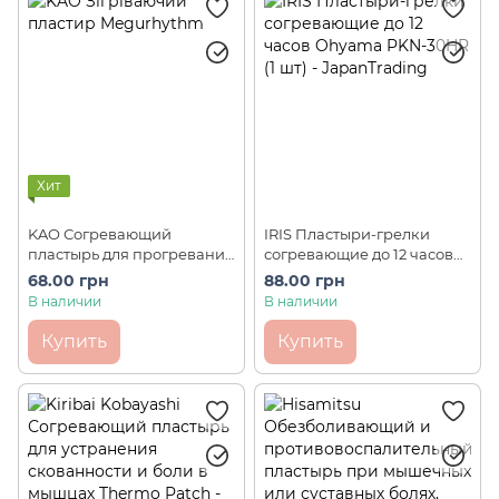
Для поддержания мужского здоровья
Для поддержания женского здоровья
Для поддержания детского здоровья
Для поддержания здоровья подростков
Хит
Японская аптека
Японские пластыри
KAO Согревающий
IRIS Пластыри-грелки
пластырь для прогревания
согревающие до 12 часов
Травы
и хорошей циркуляции
Ohyama PKN-30HR (1 шт)
68.00 грн
88.00 грн
крови Megurhythm Steam
В наличии
В наличии
Warm Sheet (1 шт)
Купить
Купить