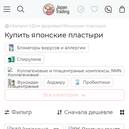
Каталог
Для здоровья
Японские пластыри
Купить японские пластыри
Блокаторы вирусов и аллергии
Спирулина
Коллагеновые и плацентраные комплексы, NMN
Фукоидан
Аодзиру
Пробиотики
Для иммунитета
По симптомам
Все категории
Компоненты
Витамины и минералы
Фильтр
Сначала дешевле
Комплексы витаминов и минералов
Аминокислоты
Жирные кислоты