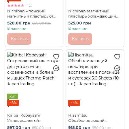
1
Nichiban Японский
Nichiban Магнитный
магнитный пластырь от
пластырь охлаждающий
боли в мышцах и суставах
Roihi Tsuboko Cool (156 шт)
520.00 грн
525.00 грн
650.00 грн
Roihi-Tsuboko (156шт)
В наличии
В наличии
Купить
Купить
Хит
−8%
−4%
Kiribai Kobayashi
Hisamitsu
Универсальный
Обезболивающий
согревающий пластырь от
пластырь при воспалении
597.00 грн
915.00 грн
650.00 грн
950.00 грн