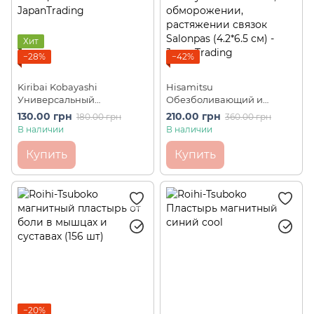
Хит
−28%
−42%
Kiribai Kobayashi
Hisamitsu
Универсальный
Обезболивающий и
согревающий пластырь от
противовоспалительный
130.00 грн
210.00 грн
180.00 грн
360.00 грн
мышечной и
пластырь при мышечных
В наличии
В наличии
менструальной боли
или суставных болях,
Thermo Patch (1 шт)
обморожении,
Купить
Купить
растяжении связок
Salonpas (20 шт, 4.2*6.5 см)
−20%