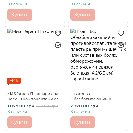
мышечной и
в пояснице и суставах 5.0
В наличии
В наличии
менструальной боли
Sheets (10 шт)
Thermo Patch (5 шт)
Купить
Купить
−14%
M&S Japan Пластыри для
Hisamitsu
ног с 19 компонентами для
Обезболивающий и
детоксикации организма
противовоспалительный
1 075.00 грн
2 270.00 грн
1 250.00 грн
(18 пар)
пластырь при мышечных
В наличии
В наличии
или суставных болях,
обморожении,
Купить
Купить
растяжении связок
Salonpas (12 шт по 20