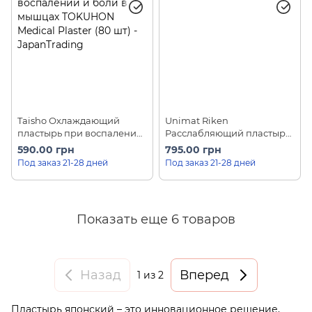
Taisho Охлаждающий
Unimat Riken
пластырь при воспалении
Расслабляющий пластырь
и боли в мышцах
для ног с ароматом мяты
590.00 грн
795.00 грн
TOKUHON Medical Plaster
Mint Relaxing Sheet (30 шт)
Под заказ 21-28 дней
Под заказ 21-28 дней
(80 шт)
Показать еще 6 товаров
Назад
Вперед
1
из 2
Пластырь японский – это инновационное решение,