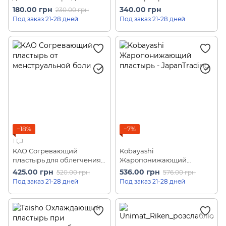
Target Stimulus Gel Sheets
и боли в мышцах
180.00 грн
340.00 грн
230.00 грн
(4 шт)
TOKUHON Medical Plaster
Под заказ 21-28 дней
Под заказ 21-28 дней
(40 шт)
−18%
−7%
1
KAO Согревающий
Kobayashi
пластырь для облегчения
Жаропонижающий
менструальной боли
пластырь (16 шт/ 8 пар)
425.00 грн
536.00 грн
520.00 грн
576.00 грн
MegRhythm Steam Thermo
Под заказ 21-28 дней
Под заказ 21-28 дней
Patch (5 шт)