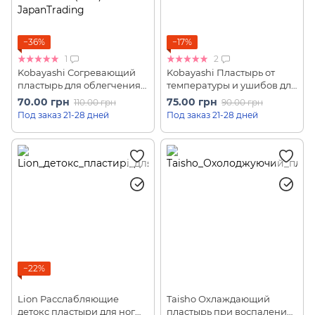
−36%
−17%
1
2
Kobayashi Согревающий
Kobayashi Пластырь от
пластырь для облегчения
температуры и ушибов для
менструальной боли Мать
детей (2 шт)
70.00 грн
75.00 грн
110.00 грн
90.00 грн
жизни Inochi no Haha Cairo
Под заказ 21-28 дней
Под заказ 21-28 дней
(1 шт)
−22%
Lion Расслабляющие
Taisho Охлаждающий
детокс пластыри для ног
пластырь при воспалении