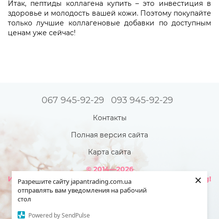
Итак, пептиды коллагена купить – это инвестиция в
здоровье и молодость вашей кожи. Поэтому покупайте
только лучшие коллагеновые добавки по доступным
ценам уже сейчас!
067 945-92-29
093 945-92-29
Контакты
Полная версия сайта
Карта сайта
© 2014—2026
×
Интернет-магазин товаров из Японии - Japan Trading!
Разрешите сайту japantrading.com.ua
Наша красота ярче - когда мы полностью здоровы!
отправлять вам уведомления на рабочий
стол
Укр
Рус
Powered by SendPulse