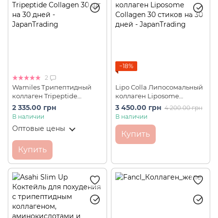
−18%
2
Wamiles Трипептидный
Lipo Colla Липосомальный
коллаген Tripeptide
коллаген Liposome
Collagen 30 шт на 30 дней
Collagen 30 стиков на 30
2 335.00 грн
3 450.00 грн
4 200.00 грн
дней
В наличии
В наличии
Оптовые цены
Купить
Купить