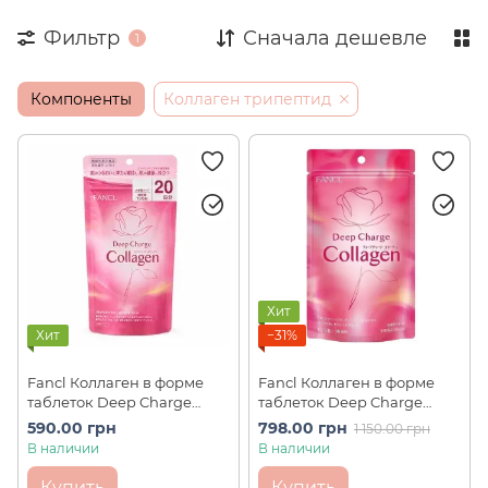
Фильтр
Сначала дешевле
1
Компоненты
Коллаген трипептид
Хит
Хит
−31%
Fancl Коллаген в форме
Fancl Коллаген в форме
таблеток Deep Charge
таблеток Deep Charge
Collagen 120 шт на 20 дней
Collagen 180 шт на 30 дней
590.00 грн
798.00 грн
1 150.00 грн
В наличии
В наличии
Купить
Купить