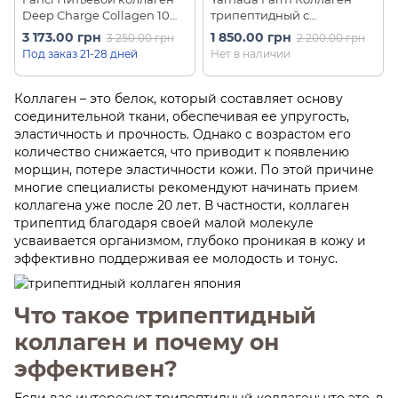
Deep Charge Collagen 10
трипептидный с
шт на 10 дней
протеогликанами,
3 173.00 грн
1 850.00 грн
3 250.00 грн
2 200.00 грн
гиалуроновой кислотой и
Под заказ 21-28 дней
Нет в наличии
витаминами Collalun 30 шт
на 30 дней
Коллаген – это белок, который составляет основу
соединительной ткани, обеспечивая ее упругость,
эластичность и прочность. Однако с возрастом его
количество снижается, что приводит к появлению
морщин, потере эластичности кожи. По этой причине
многие специалисты рекомендуют начинать прием
коллагена уже после 20 лет. В частности, коллаген
трипептид благодаря своей малой молекуле
усваивается организмом, глубоко проникая в кожу и
эффективно поддерживая ее молодость и тонус.
Что такое трипептидный
коллаген и почему он
эффективен?