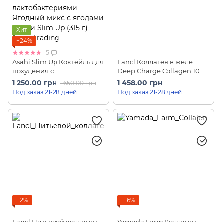
Хит
−24%
5
Asahi Slim Up Коктейль для
Fancl Коллаген в желе
похудения с
Deep Charge Collagen 10
трипептидным
шт на 10 дней
1 250.00 грн
1 458.00 грн
1 650.00 грн
коллагеном,
Под заказ 21-28 дней
Под заказ 21-28 дней
аминокислотами и
лактобактериями Ягодный
микс с ягодами Годжи (315
г)
−2%
−16%
Fancl Питьевой коллаген
Yamada Farm Коллаген