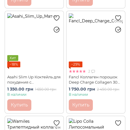
Хит
−18%
−29%
2
Asahi Slim Up Коктейль для
Fancl Коллаген порошок
похудения с
Deep Charge Collagen 30
трипептидным коллагеном
шт на 30 дней
1 350.00 грн
1 750.00 грн
1 650.00 грн
2 450.00 грн
и аминокислотами Матча
В наличии
В наличии
Латте (315 г)
Купить
Купить