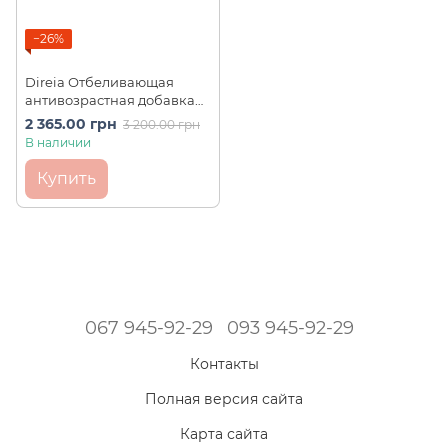
−26%
Direia Отбеливающая
антивозрастная добавка
от преждевременного
2 365.00 грн
3 200.00 грн
старения с защитой от УФ
В наличии
лучей CRYSTAL ZAKURO UV
WHITE CAPSULE (30 шт)
Купить
067 945-92-29
093 945-92-29
Контакты
Полная версия сайта
Карта сайта