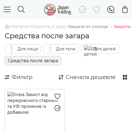
Каталог
Красота и уход
Защита от солнца
" >
Защита 
Средства после загара
Для лица
Для тела
Для детей
Средства после загара
Фильтр
Сначала дешевле