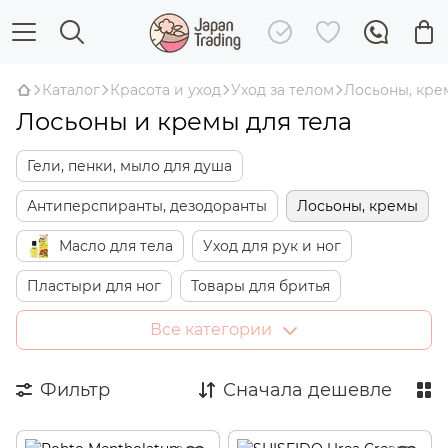
Каталог
Красота и уход
Уход за телом
Лосьоны, кре
Лосьоны и кремы для тела
Гели, пенки, мыло для душа
Антиперспиранты, дезодоранты
Лосьоны, кремы
Масло для тела
Уход для рук и ног
Пластыри для ног
Товары для бритья
Массажеры
Защита от солнца для тела
Все категории
Антицеллюлитные средства и массаж
Фильтр
Сначала дешевле