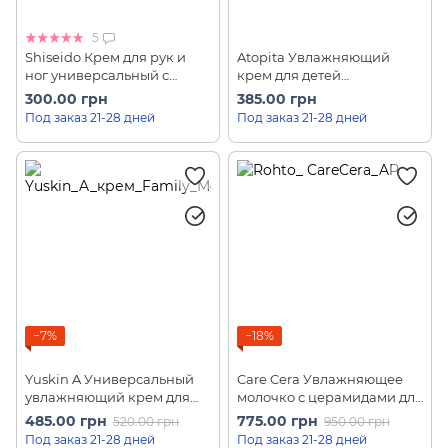
5
Shiseido Крем для рук и
Atopita Увлажняющий
ног универсальный с
крем для детей
мочевиной и
Moisturizing Cream (60 г)
300.00 грн
385.00 грн
аминокислотами Urea
Под заказ 21-28 дней
Под заказ 21-28 дней
Cream 10% (60 г)
−7%
−18%
Yuskin A Универсальный
Care Cera Увлажняющее
увлажняющий крем для
молочко с церамидами для
всей семьи с витаминами
лица и тела Rohto AP Face
485.00 грн
775.00 грн
520.00 грн
950.00 грн
Family Medical Cream (80 г)
& Body (200 мл)
Под заказ 21-28 дней
Под заказ 21-28 дней