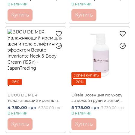
DEEP THE MESO BODY
и увлажнения Stem
В наличии
В наличии
CREAM PRO 150 г
Essence The Rose Exsome
(400 мл)
Купить
Купить
Успей купить
−26%
−20%
BIJOU DE MER
Direia Эссенция по уходу
Увлажняющий крем для
за кожей груди и зоной
шеи и тела с лифтинг
декольте Stem Precious
4 750.00 грн
5 775.00 грн
6 380.00 грн
7 230.00 грн
эффектом Beaute
Decollete Essence Prof (300
В наличии
В наличии
invariante Neck & Body
мл)
Cream (195 г)
Купить
Купить