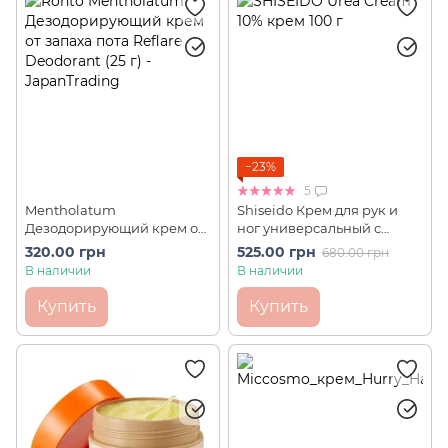
−23%
5
Mentholatum
Shiseido Крем для рук и
Дезодорирующий крем от
ног универсальный с
запаха пота Rohto Reflare
мочевиной и
320.00 грн
525.00 грн
680.00 грн
Deodorant (25 г)
аминокислотами Urea
В наличии
В наличии
Cream 10% (100 г)
Купить
Купить