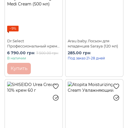
−9%
Dr.Select
Arau.baby Лосьон для
Профессиональный крем
младенцев Saraya (120 мл)
для похудения и тонуса
6 790.00 грн
285.00 грн
7 500.00 грн
тела Modeling Medi Cream
В наличии
Под заказ 21-28 дней
(500 мл)
Купить