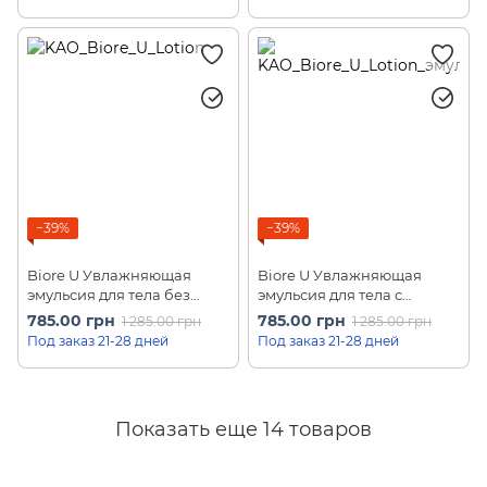
−39%
−39%
Biore U Увлажняющая
Biore U Увлажняющая
эмульсия для тела без
эмульсия для тела с
запаха Unscented Milky
нежным ароматом Milky
785.00 грн
785.00 грн
1 285.00 грн
1 285.00 грн
Lotion for Wet Skin (300 мл)
Lotion for Wet Skin (300 мл)
Под заказ 21-28 дней
Под заказ 21-28 дней
Показать еще 14 товаров