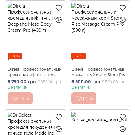
−20%
−32%
Direia Профессиональный
Direia Профессиональный
крем для лифтинга тела
массажный крем Stem Rise
Deep the Meso Body Cream
Massage Cream Pro (500 г)
6 250.00 грн
6 500.00 грн
7 850.00 грн
9 500.00 грн
Pro (400 г)
В наличии
В наличии
Купить
Купить