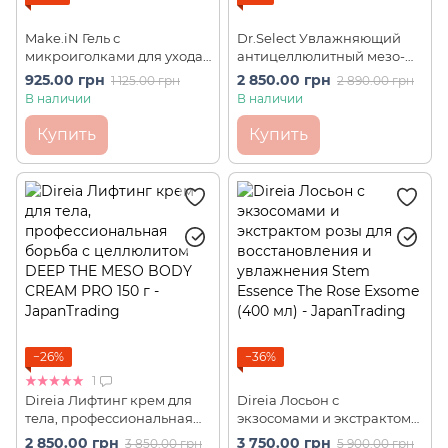
Make.iN Гель с
Dr.Select Увлажняющий
микроиголками для ухода
антицеллюлитный мезо-
за кожей HARI Spicule
крем для тела Organic SPA
925.00 грн
2 850.00 грн
1 125.00 грн
2 890.00 грн
Human Stem Cell All-in-
LBS Organic Meso Body
В наличии
В наличии
One Gel 220 г
Cream (150 мл)
Купить
Купить
−26%
−36%
1
Direia Лифтинг крем для
Direia Лосьон с
тела, профессиональная
экзосомами и экстрактом
борьба с целлюлитом
розы для восстановления
2 850.00 грн
3 750.00 грн
3 850.00 грн
5 900.00 грн