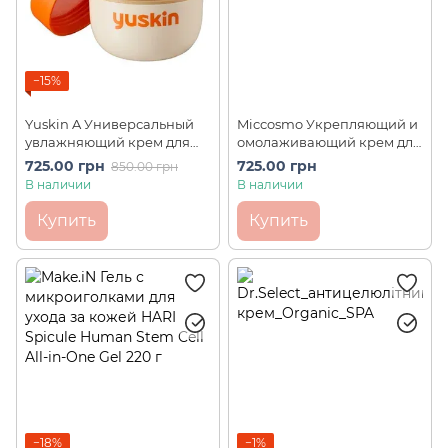
−15%
Yuskin A Универсальный
Miccosmo Укрепляющий и
увлажняющий крем для
омолаживающий крем для
всей семьи с витаминами
кожи шеи и зоны декольте
725.00 грн
725.00 грн
850.00 грн
Family Medical Cream (120г)
Hurry Harry Premium Neck
В наличии
В наличии
Cream (40 г)
Купить
Купить
−18%
−1%