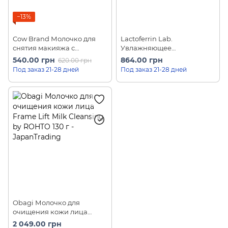
−13%
Cow Brand Молочко для
Lactoferrin Lab.
снятия макияжа с
Увлажняющее
керамидами и
очищающее молочко для
540.00 грн
864.00 грн
620.00 грн
гиалуроновой кислотой
лица Saraya (120 мл)
Под заказ 21-28 дней
Под заказ 21-28 дней
Makeup Remover Milk 150
мл
Obagi Молочко для
очищения кожи лица
Frame Lift Milk Cleansing by
2 049.00 грн