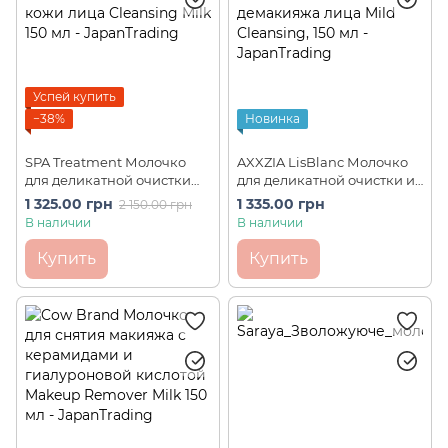
Успей купить
−38%
Новинка
SPA Treatment Молочко
AXXZIA LisBlanc Молочко
для деликатной очистки
для деликатной очистки и
кожи лица Cleansing Milk
демакияжа лица Mild
1 325.00 грн
1 335.00 грн
2 150.00 грн
150 мл
Cleansing, 150 мл
В наличии
В наличии
Купить
Купить