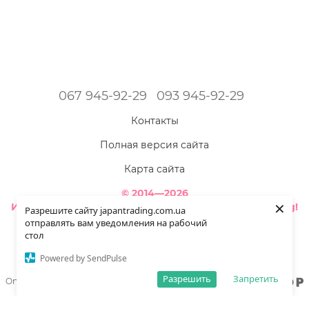
067 945-92-29
093 945-92-29
Контакты
Полная версия сайта
Карта сайта
© 2014—2026
×
Интернет-магазин товаров из Японии - Japan Trading!
Разрешите сайту japantrading.com.ua
Наша красота ярче - когда мы полностью здоровы!
отправлять вам уведомления на рабочий
стол
Укр
Рус
Powered by SendPulse
Разрешить
Запретить
Online store built with Horoshop
,