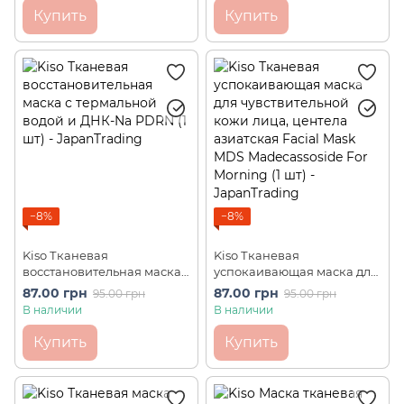
Купить
Купить
−8%
−8%
Kiso Тканевая
Kiso Тканевая
восстановительная маска с
успокаивающая маска для
термальной водой и ДНК-
чувствительной кожи
87.00 грн
87.00 грн
95.00 грн
95.00 грн
Na PDRN (1 шт)
лица, центела азиатская
В наличии
В наличии
Facial Mask MDS
Madecassoside For Morning
Купить
Купить
(1 шт)