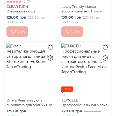
2
CLEAR TURN
Lucky Trendy Маска-
Омолаживающая
носочки для ног Thirsty
лифтинговая маска с
Feet (2 шт)
126.00 грн
150.00 грн
250.00 грн
250.00 грн
гиалуроновой кислотой
В наличии
В наличии
KOSE Premium (1 шт)
Купить
Купить
−61%
2
Direia Ревіталізуюча
ELIXCELL
сироватка для обличчя The
Профессиональная маска
Stem Serum Ex Some
для лица с экстрактом
175.00 грн
220.00 грн
570.00 грн
(пробник)
стволовых клеток Revita
В наличии
В наличии