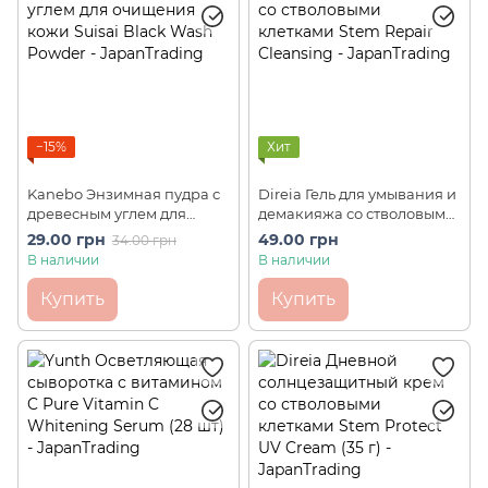
−15%
Хит
Kanebo Энзимная пудра с
Direia Гель для умывания и
древесным углем для
демакияжа со стволовыми
очищения кожи Suisai
клетками Stem Repair
29.00 грн
49.00 грн
34.00 грн
Black Wash Powder 1 шт
Cleansing (3 мл, пробник)
В наличии
В наличии
Купить
Купить