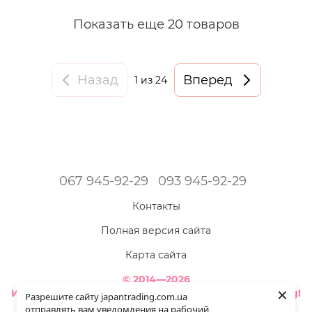
Показать еще 20 товаров
Назад
Вперед
1
из 24
067 945-92-29
093 945-92-29
Контакты
Полная версия сайта
Карта сайта
© 2014—2026
×
Интернет-магазин товаров из Японии - Japan Trading!
Разрешите сайту japantrading.com.ua
Наша красота ярче - когда мы полностью здоровы!
отправлять вам уведомления на рабочий