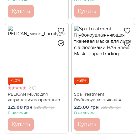
Face Mask (1 шт)
Купить
Купить
−20%
−59%
2
PELICAN Мыло для
Spa Treatment
устранения возрастного
Глубокоувлажняющая
запаха с экстрактом хурмы
тканевая маска для лица с
225.00 грн
225.00 грн
280.00 грн
550.00 грн
Family Soap Medicinal
экзосомами HAS Sheet
В наличии
В наличии
Persimmon Juice (80 г)
Mask (1 шт)
Купить
Купить