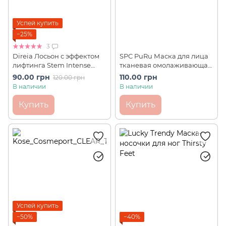
Успей купить
−25%
3
Direia Лосьон с эффектом
SPC PuRu Маска для лица
лифтинга Stem Intense
тканевая омолаживающая
Lotion EX SOME (2 мл,
Face Mask (1 шт)
90.00 грн
110.00 грн
120.00 грн
пробник)
В наличии
В наличии
Купить
Купить
Успей купить
−50%
−40%