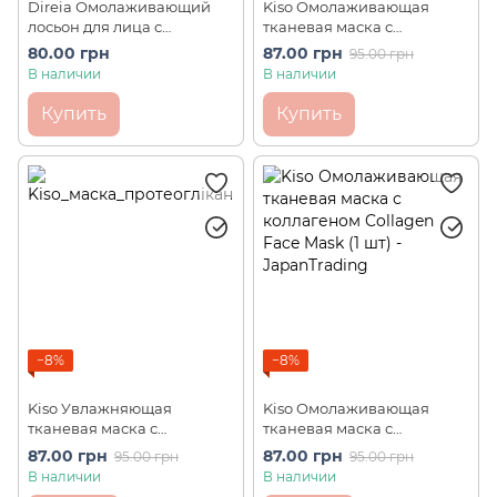
Direia Омолаживающий
Kiso Омолаживающая
лосьон для лица с
тканевая маска с
экзосомами и стволовыми
экстрактом плаценты
80.00 грн
87.00 грн
95.00 грн
клетками для глубокой
Placenta Face Mask (1 шт)
В наличии
В наличии
регенерации и
увлажнения STM iPsome
Купить
Купить
Intense Lotion (пробник)
−8%
−8%
Kiso Увлажняющая
Kiso Омолаживающая
тканевая маска с
тканевая маска с
протеогликанами
коллагеном Collagen Face
87.00 грн
87.00 грн
95.00 грн
95.00 грн
Proteoglycan Face Mask (1
Mask (1 шт)
В наличии
В наличии
шт)