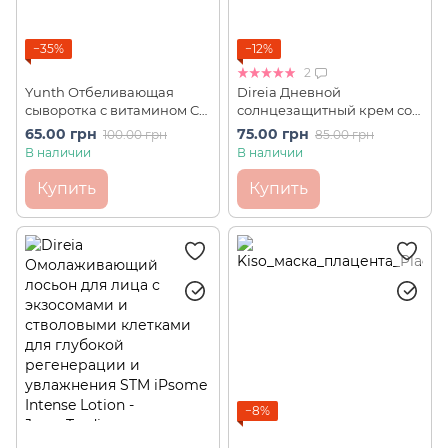
−35%
−12%
2
Yunth Отбеливающая
Direia Дневной
сыворотка с витамином C
солнцезащитный крем со
Pure Vitamin C Whitening
стволовыми клетками
65.00 грн
75.00 грн
100.00 грн
85.00 грн
Serum (1 шт)
Stem Protect UV Cream (1,5 г
В наличии
В наличии
пробник)
Купить
Купить
−8%