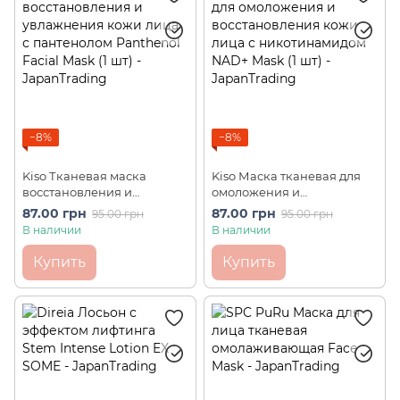
−8%
−8%
Kiso Тканевая маска
Kiso Маска тканевая для
восстановления и
омоложения и
увлажнения кожи лица с
восстановления кожи
87.00 грн
87.00 грн
95.00 грн
95.00 грн
пантенолом Panthenol
лица с никотинамидом
В наличии
В наличии
Facial Mask (1 шт)
NAD+ Mask (1 шт)
Купить
Купить