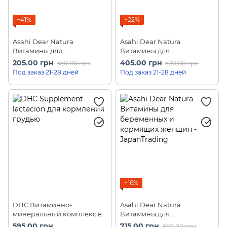
−41%
−22%
Asahi Dear Natura
Asahi Dear Natura
Витамины для
Витамины для
беременных и кормящих
беременных и кормящих
205.00 грн
405.00 грн
350.00 грн
520.00 грн
женщин 40 шт на 20 дней
женщин 120шт на 60 дней
Под заказ 21-28 дней
Под заказ 21-28 дней
−16%
DHC Витаминно-
Asahi Dear Natura
минеральный комплекс в
Витамины для
период лактации Vitamins
беременных и кормящих
595.00 грн
715.00 грн
850.00 грн