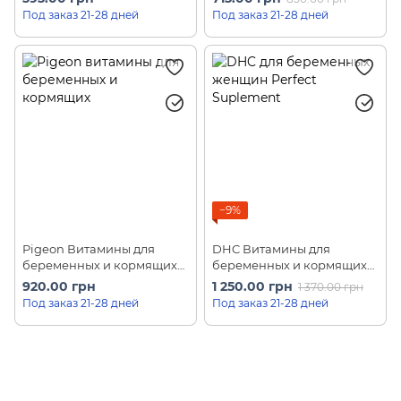
& Minerals For Lactation
женщин 180 шт на 90 дней
Под заказ 21-28 дней
Под заказ 21-28 дней
120шт на 30 дней
−9%
Pigeon Витамины для
DHC Витамины для
беременных и кормящих
беременных и кормящих
женщин 90 шт на 30 дней
мам Perfect Suplement
920.00 грн
1 250.00 грн
1 370.00 грн
90шт на 30 дней
Под заказ 21-28 дней
Под заказ 21-28 дней