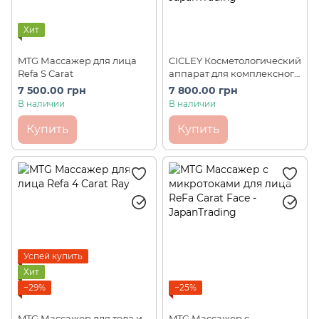
Хит
MTG Массажер для лица
CICLEY Косметологический
Refa S Carat
аппарат для комплексного
ухода: RF-лифтинг,
7 500.00 грн
7 800.00 грн
ультразвук, охлаждение
В наличии
В наличии
JC-E1507
Купить
Купить
Успей купить
Хит
−29%
−25%
MTG Массажер для тела и
MTG Массажер с