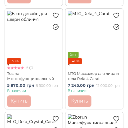
Хит
−38%
−40%
5
Tusina
MTG Массажер для лица и
Многофункциональный
тела Refa 4 Carat
аппарат для кожи лица
5 870.00 грн
7 245.00 грн
9 500.00 грн
12 000.00 грн
Facial Beauty Device
В наличии
В наличии
Купить
Купить