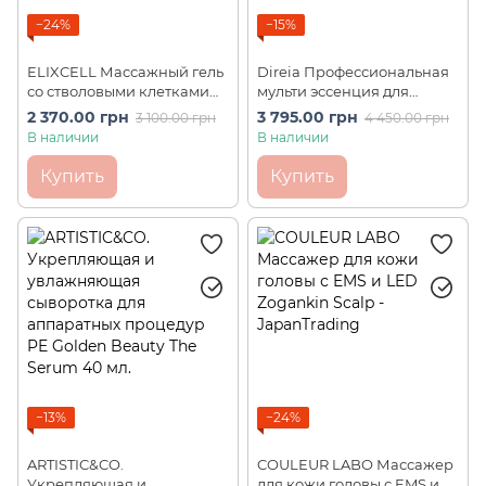
−24%
−15%
ELIXCELL Массажный гель
Direia Профессиональная
со стволовыми клетками
мульти эссенция для
для моделирования тела
массажа и аппаратных
2 370.00 грн
3 795.00 грн
3 100.00 грн
4 450.00 грн
REVITA Massage Gel (500 г)
процедур STEM Multi
В наличии
В наличии
Essence Prof 1000 мл
Купить
Купить
−13%
−24%
ARTISTIC&CO.
COULEUR LABO Массажер
Укрепляющая и
для кожи головы с EMS и