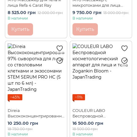
лица Refa 4 Carat Ray
микротоками для лица
ReFa Carat Face
8 525.00 грн
9 750.00 грн
12 000.00 грн
13 000.00 грн
В наличии
В наличии
Купить
Купить
−45%
−11%
Direia
COULEUR LABO
Высококонцентрированна
Беспроводной
я 97% сыворотка для лица
косметологический
10 250.00 грн
16 500.00 грн
со стволовыми клетками и
аппарат для лица и тела
18 750.00 грн
18 500.00 грн
экзосомами STEM SERUM
Zogankin Bloom
В наличии
В наличии