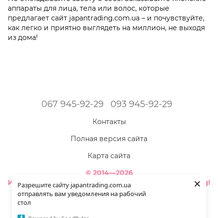
аппараты для лица, тела или волос, которые
предлагает сайт japantrading.com.ua – и почувствуйте,
как легко и приятно выглядеть на миллион, не выходя
из дома!
067 945-92-29
093 945-92-29
Контакты
Полная версия сайта
Карта сайта
© 2014—2026
×
Интернет-магазин товаров из Японии - Japan Trading!
Разрешите сайту japantrading.com.ua
Наша красота ярче - когда мы полностью здоровы!
отправлять вам уведомления на рабочий
стол
Укр
Рус