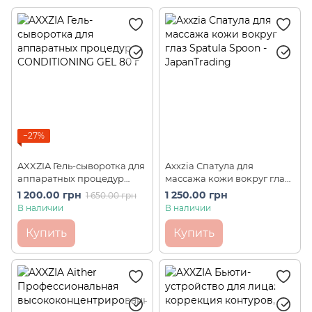
−27%
AXXZIA Гель-сыворотка для
Axxzia Спатула для
аппаратных процедур
массажа кожи вокруг глаз
CONDITIONING GEL 80 г
Spatula Spoon
1 200.00 грн
1 250.00 грн
1 650.00 грн
В наличии
В наличии
Купить
Купить