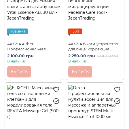
Новинка
−56%
AXXZIA Aither
AXXZIA Бьюти-устройство
Профессиональная
для лица: коррекция
высококонцентрированна
контуров, повышение
2 100.00 грн
2 250.00 грн
5 100.00 грн
я сыворотка для сияния
микроциркуляции
В наличии
В наличии
кожи с альфа-арбутином
Faceline Care Tool
Vital Essence AB, 30 мл
Купить
Купить