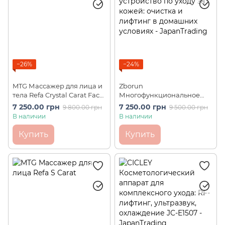
−26%
−24%
MTG Массажер для лица и
Zborun
тела Refa Crystal Carat Face
Многофункциональное
Beauty
устройство по уходу за
7 250.00 грн
7 250.00 грн
9 800.00 грн
9 500.00 грн
кожей: очистка и лифтинг
В наличии
В наличии
в домашних условиях
Купить
Купить