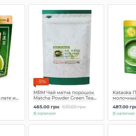
−31%
MRM Чай матча порошок
Kataokа 
лате из
Matcha Powder Green Tea
молочный 
Uji
(30 г)
Matcha Mil
465.00 грн
487.00 гр
670.00 грн
ha Latte,
г)
В наличии
В наличии