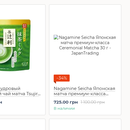
−34%
Пудровый
Nagamine Seicha Японская
чай матча Tsujiri
матча премиум-класса
k Soft Flavor (170
Ceremonial Matcha 30 г
н
725.00 грн
1 100.00 грн
В наличии