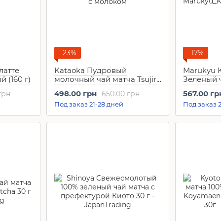
−23%
−17%
латте
Kataokа Пудровый
Marukyu 
 (160 г)
молочный чай матча Tsujiri
Зеленый 
Matcha Milk Soft Flavor (190
Aoarashi (
498.00 грн
567.00 гр
грн
650.00 грн
г)
Под заказ 21-28 дней
Под заказ 2