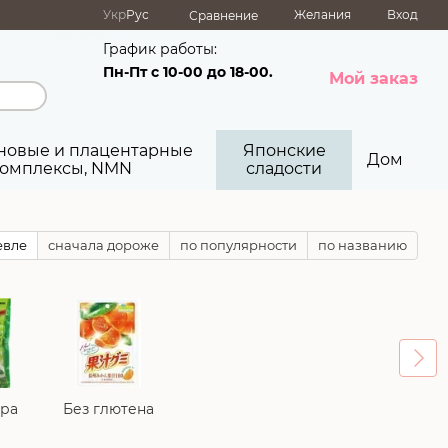
Укр
Рус
Желания
Вход
Сравнение
График работы:
Пн-Пт с 10-00 до 18-00.
Мой заказ
новые и плацентарные
Японские
Дом
омплексы, NMN
сладости
евле
сначала дороже
по популярности
по названию
ара
Без глютена