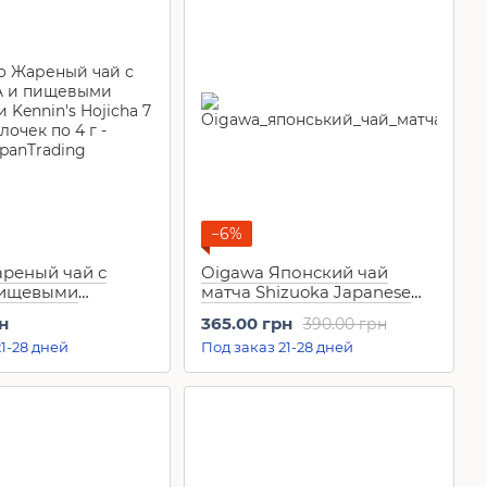
−6%
ареный чай с
Oigawa Японский чай
пищевыми
матча Shizuoka Japanese
 Kennin's Hojicha
Matcha Green Tea (50 г)
н
365.00 грн
390.00 грн
ек по 4 г
1-28 дней
Под заказ 21-28 дней