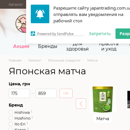
Перейти к основному контенту
Каталог
АКЦИИ
НОВИНКИ
Блог
Бренды
ОПТОВЫЕ П
Разрешите сайту japantrading.com.u
Сертификаты
Срок годности
Отзывы
О нас
Контакты
отправлять вам уведомления на
067 945-92-29,
093 9
рабочий стол
Запретить
Раз
Powered by SendPulse
Для
Красота
Акции
Бренды
здоровья
и уход
Главная
Каталог
Японские сладости
Матча
Японская матча
Цена, грн
От Цена, грн
До Цена, грн
OK
Бренд
Hishiwa
1
Hoshino
1
Матча
Ito En
1
Kanro
2