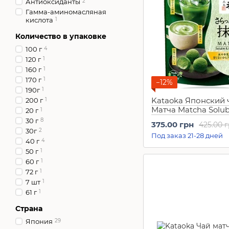
Антиоксиданты
2
Гамма-аминомасляная
кислота
1
Количество в упаковке
100 г
4
120 г
1
160 г
1
170 г
1
−12%
190г
1
Kataoka Японский 
200 г
1
Матча Matcha Solub
20 г
1
Unsweetened (40 г)
30 г
8
375.00 грн
425.00 
30г
2
Под заказ 21-28 дней
40 г
4
50 г
1
60 г
1
72 г
1
7 шт
1
61 г
1
Страна
Япония
29