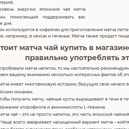
терий;
ровень энергии: японский чай матча
ин, помогающий поддерживать вас
е дня.
к используется в кофейнях для приготовления матча латте,
ке, например, в кексах и печенье. Матча также придаст пи
тоит матча чай купить в магази
правильно употреблять эт
пробовали матча напиток, то мы настоятельно рекомендуем в
гаем вашему вниманию несколько интересных фактов об эт
атча имеет многовековую историю, берущую свое начало в К
йским монахам.
тобы получить матчу, чайные кусты выращивают в тени в те
ержание хлорофилла и аминокислоты L-теанина.
атча чай – это не просто напиток, это часть японской чай
. Чаще всего заваривают насыщенный вариант матча – койтя