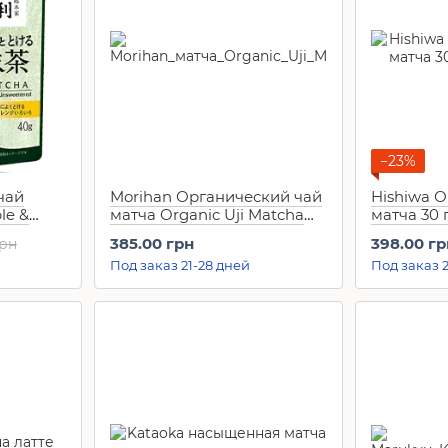
−23%
чай
Morihan Органический чай
Hishiwa 
le &
матча Organic Uji Matcha
матча 30 
(30 г)
385.00 грн
398.00 гр
грн
Под заказ 21-28 дней
Под заказ 2