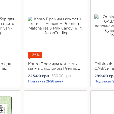
−36%
р для
Kanro Премиум конфеты
Orihiro Ж
ча,
матча с молоком Premium
GABA и 
ifter
Matcha Tea & Milk Candy (61
волокнами
225.00 грн
299.00 гр
350.00 грн
г)
7 бутылоч
Под заказ 21-28 дней
Под заказ 2