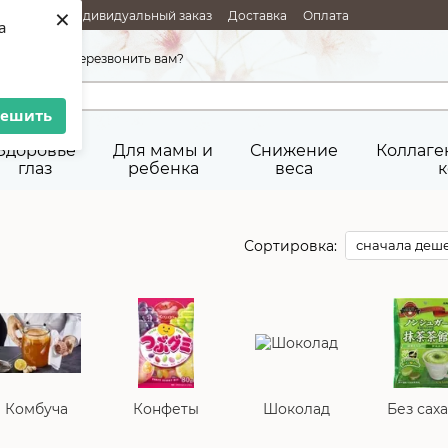
×
РОДАЖИ
Индивидуальный заказ
Доставка
Оплата
a
Возврат товара
Публичная оферта
45-92-29
Перезвонить вам?
решить
Здоровье
Для мамы и
Снижение
Коллаге
глаз
ребенка
веса
к
Сортировка:
сначала деш
Комбуча
Конфеты
Шоколад
Без сах