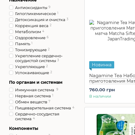
Назначение
Антиоксиданты
9
Гипогликемическое
1
Детоксикация и очистка
3
Коррекция веса
2
Метаболизм
4
Оздоровление
6
Память
1
Тонизирующие
2
Укрепление сердечно-
сосудистой системы
3
Новинка
Укрепляющие
2
Успокаивающие
2
Nagamine Tea Набо
приготовления Мат
По органам и системам
сито-матча Matcha S
760.00 грн
Иммунная система
9
Can
Нервная система
1
В наличии
Обмен веществ
7
Пищеварительная система
4
Сердечно-сосудистая
система
4
Компоненты