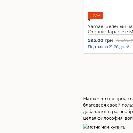
−17%
Yamaei Зеленый ча
Organic Japanese M
г
595.00 грн
720.00 
Под заказ 21-28 дней
Матча – это не прост
благодаря своей польз
добавляют в разнообр
целая философия, во