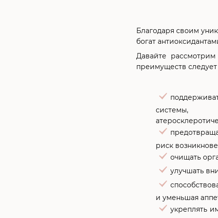
Благодаря своим уник
богат антиоксидантами
Давайте рассмотрим 
преимуществ следует 
поддержив
системы, 
атеросклеротиче
предотвращ
риск возникнове
очищать орга
улучшать вни
способствов
и уменьшая аппе
укреплять и