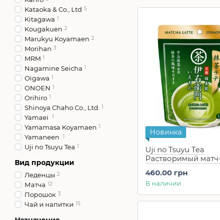
Kataoka & Co., Ltd
5
Kitagawa
1
Kougakuen
2
Marukyu Koyamaen
2
Morihan
3
MRM
1
Nagamine Seicha
1
Oigawa
1
ONOEN
1
Orihiro
1
Shinoya Chaho Co., Ltd.
1
Yamaei
1
Yamamasa Koyamaen
1
Новинка
Yamaneen
1
Uji no Tsuyu Tea
1
Uji no Tsuyu Tea
Растворимый матч-
Вид продукции
премиального чая 
460.00 грн
Леденцы
2
Matcha Koicha Matc
В наличии
120 г
Матча
12
Порошок
3
Чай и напитки
15