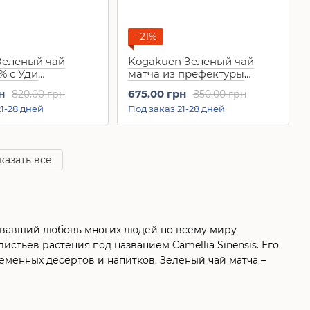
−21%
 Зеленый чай
Kogakuen Зеленый чай
% с Уди
матча из префектуры
a Koyamaen
Киото 40 г
н
675.00 грн
820.00 грн
850.00 грн
o Mukashi 30г
1-28 дней
Под заказ 21-28 дней
казать все
воевавший любовь многих людей по всему миру
истьев растения под названием Camellia Sinensis. Его
еменных десертов и напитков. Зеленый чай матча –