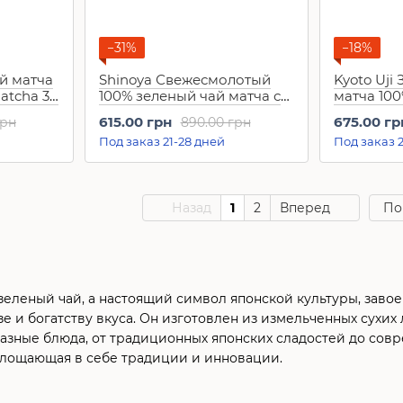
−31%
−18%
й матча
Shinoya Свежесмолотый
Kyoto Uji
atcha 30
100% зеленый чай матча с
матча 100
префектурой Киото 30 г
Yamamas
615.00 грн
675.00 гр
грн
890.00 грн
Shikibu n
Под заказ 21-28 дней
Под заказ 2
Назад
1
2
Вперед
По
о зеленый чай, а настоящий символ японской культуры, за
е и богатству вкуса. Он изготовлен из измельченных сухих л
азные блюда, от традиционных японских сладостей до совр
площающая в себе традиции и инновации.