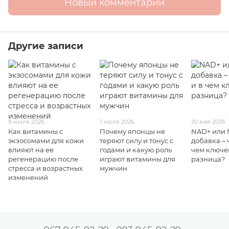
Новый комментарий
Другие записи
8 июля 2026
1 июля 2026
20 мая 2026
Как витамины с
Почему японцы не
NAD+ или
экзосомами для кожи
теряют силу и тонус с
добавка – 
влияют на ее
годами и какую роль
чем ключе
регенерацию после
играют витамины для
разница?
стресса и возрастных
мужчин
изменений