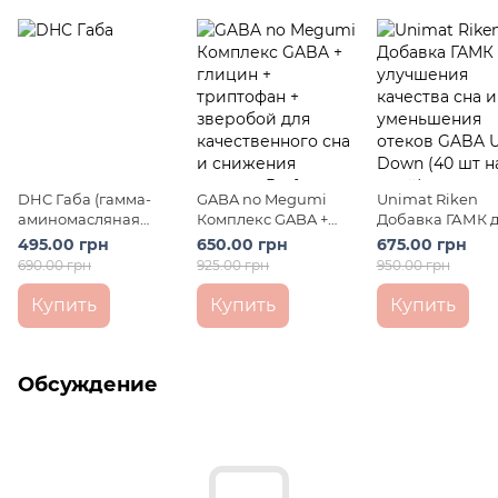
DHC Габа (гамма-
GABA no Megumi
Unimat Riken
аминомасляная
Комплекс GABA +
Добавка ГАМК 
кислота) Gaba 30шт
глицин + триптофан
улучшения каче
495.00 грн
650.00 грн
675.00 грн
на 30 дней
+ зверобой для
сна и уменьше
690.00 грн
925.00 грн
950.00 грн
качественного сна и
отеков GABA Up
снижения стресса
Down (40 шт на 
Купить
Купить
Купить
Perfect One 120 шт на
дней)
30 дней
Обсуждение