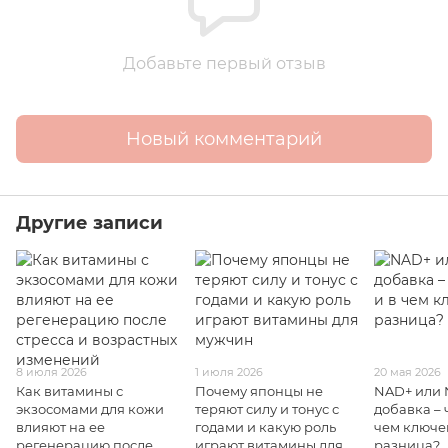
Добавьте первый отзыв
Новый комментарий
Другие записи
8 июля 2026
1 июля 2026
20 мая 2026
Как витамины с
Почему японцы не
NAD+ или
экзосомами для кожи
теряют силу и тонус с
добавка – 
влияют на ее
годами и какую роль
чем ключе
регенерацию после
играют витамины для
разница?